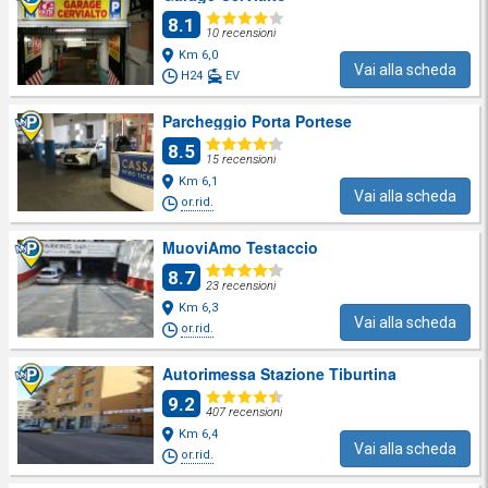
8.1
10 recensioni
Km 6,0
Vai alla scheda
H24
EV
Parcheggio Porta Portese
8.5
15 recensioni
Km 6,1
Vai alla scheda
or.rid.
MuoviAmo Testaccio
8.7
23 recensioni
Km 6,3
Vai alla scheda
or.rid.
Autorimessa Stazione Tiburtina
9.2
407 recensioni
Km 6,4
Vai alla scheda
or.rid.