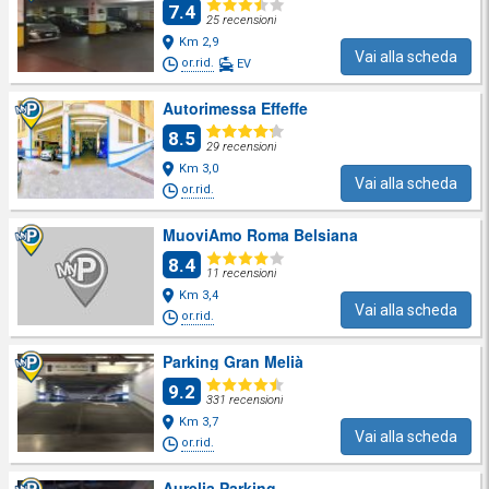
7.4
25 recensioni
Km 2,9
Vai alla scheda
or.rid.
EV
Autorimessa Effeffe
8.5
29 recensioni
Km 3,0
Vai alla scheda
or.rid.
MuoviAmo Roma Belsiana
8.4
11 recensioni
Km 3,4
Vai alla scheda
or.rid.
Parking Gran Melià
9.2
331 recensioni
Km 3,7
Vai alla scheda
or.rid.
Aurelia Parking