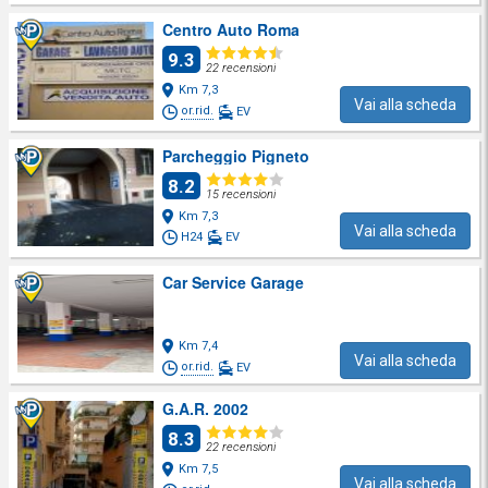
Centro Auto Roma
9.3
22 recensioni
Km 7,3
Vai alla scheda
or.rid.
EV
Parcheggio Pigneto
8.2
15 recensioni
Km 7,3
Vai alla scheda
H24
EV
Car Service Garage
Km 7,4
Vai alla scheda
or.rid.
EV
G.A.R. 2002
8.3
22 recensioni
Km 7,5
Vai alla scheda