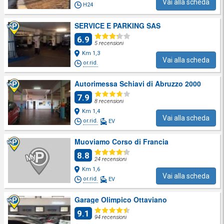
Vai alla scheda
H24
SERVICE E PARKING SAS
6.9
5 recensioni
Km 1,3
Vai alla scheda
or.rid.
Autorimessa Schiavi di Abruzzo 2000
7.9
8 recensioni
Km 1,4
Vai alla scheda
or.rid.
EV
Muoviamo Corso di Francia
8.8
24 recensioni
Km 1,6
Vai alla scheda
or.rid.
EV
Garage Olimpico Ottaviano
9.1
94 recensioni