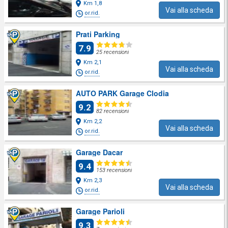
Km 1,8
Vai alla scheda
or.rid.
Prati Parking
7.9
25 recensioni
Km 2,1
Vai alla scheda
or.rid.
AUTO PARK Garage Clodia
9.2
82 recensioni
Km 2,2
Vai alla scheda
or.rid.
Garage Dacar
9.4
153 recensioni
Km 2,3
Vai alla scheda
or.rid.
Garage Parioli
9.3