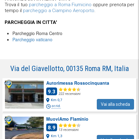
Trova il tuo
parcheggio a Roma Fiumicino
oppure prenota per
tempo il
parcheggio a Ciampino Aeroporto
.
PARCHEGGIA IN CITTA'
Parcheggio Roma Centro
Parcheggio vaticano
Via del Giavellotto, 00135 Roma RM, Italia
Autorimessa Rossocinquanta
9.3
222 recensioni
Km 0,7
Vai alla scheda
or.rid.
MuoviAmo Flaminio
8.9
13 recensioni
Km 1,3