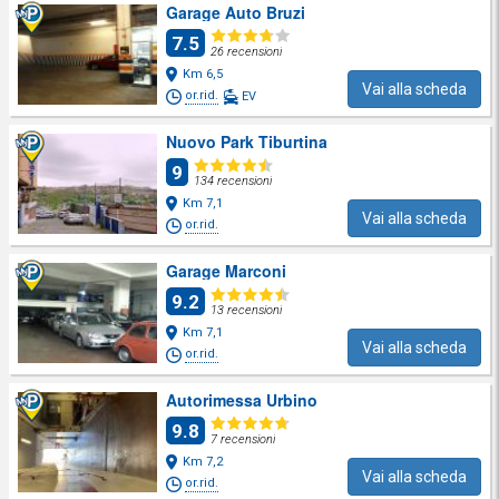
Garage Auto Bruzi
7.5
26 recensioni
Km 6,5
Vai alla scheda
or.rid.
EV
Nuovo Park Tiburtina
9
134 recensioni
Km 7,1
Vai alla scheda
or.rid.
Garage Marconi
9.2
13 recensioni
Km 7,1
Vai alla scheda
or.rid.
Autorimessa Urbino
9.8
7 recensioni
Km 7,2
Vai alla scheda
or.rid.