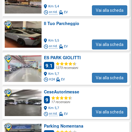
Km 5,4
Vai alla scheda
or.rid.
EV
Il Tuo Parcheggio
Km 5,5
Vai alla scheda
or.rid.
EV
ES PARK GIOLITTI
9.1
1273 recensioni
Km 5,7
Vai alla scheda
H24
EV
CeseAutorimesse
9
17 recensioni
Km 5,7
Vai alla scheda
or.rid.
EV
Parking Nomentana