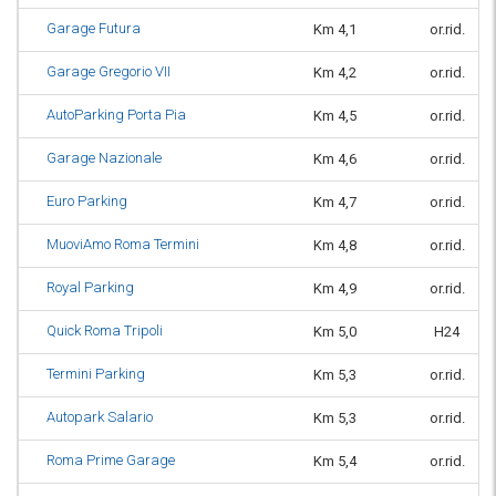
Garage Futura
Km 4,1
or.rid.
Garage Gregorio VII
Km 4,2
or.rid.
AutoParking Porta Pia
Km 4,5
or.rid.
Garage Nazionale
Km 4,6
or.rid.
Euro Parking
Km 4,7
or.rid.
MuoviAmo Roma Termini
Km 4,8
or.rid.
Royal Parking
Km 4,9
or.rid.
Quick Roma Tripoli
Km 5,0
H24
Termini Parking
Km 5,3
or.rid.
Autopark Salario
Km 5,3
or.rid.
Roma Prime Garage
Km 5,4
or.rid.