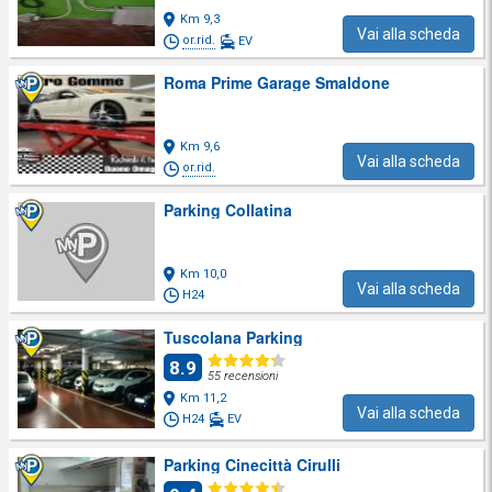
Km 9,3
Vai alla scheda
or.rid.
EV
Roma Prime Garage Smaldone
Km 9,6
Vai alla scheda
or.rid.
Parking Collatina
Km 10,0
Vai alla scheda
H24
Tuscolana Parking
8.9
55 recensioni
Km 11,2
Vai alla scheda
H24
EV
Parking Cinecittà Cirulli