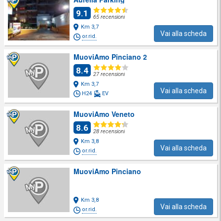
9.1
65 recensioni
Km 3,7
Vai alla scheda
or.rid.
MuoviAmo Pinciano 2
8.4
27 recensioni
Km 3,7
Vai alla scheda
H24
EV
MuoviAmo Veneto
8.6
28 recensioni
Km 3,8
Vai alla scheda
or.rid.
MuoviAmo Pinciano
Km 3,8
Vai alla scheda
or.rid.