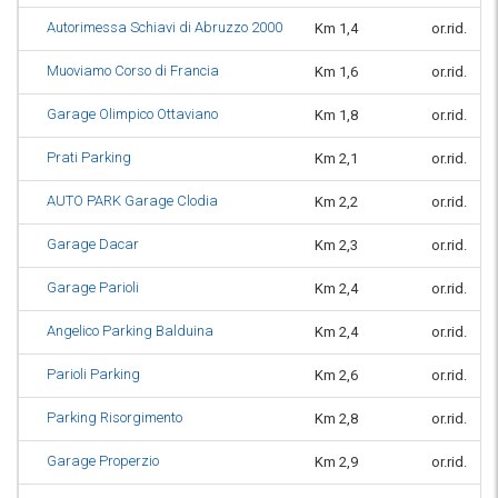
Autorimessa Schiavi di Abruzzo 2000
Km 1,4
or.rid.
Muoviamo Corso di Francia
Km 1,6
or.rid.
Garage Olimpico Ottaviano
Km 1,8
or.rid.
Prati Parking
Km 2,1
or.rid.
AUTO PARK Garage Clodia
Km 2,2
or.rid.
Garage Dacar
Km 2,3
or.rid.
Garage Parioli
Km 2,4
or.rid.
Angelico Parking Balduina
Km 2,4
or.rid.
Parioli Parking
Km 2,6
or.rid.
Parking Risorgimento
Km 2,8
or.rid.
Garage Properzio
Km 2,9
or.rid.