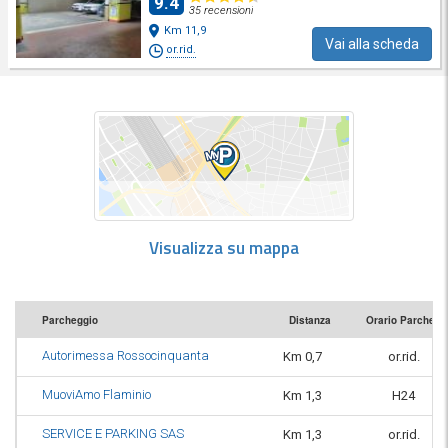
9.4
35 recensioni
Km 11,9
Vai alla scheda
or.rid.
Visualizza su mappa
Parcheggio
Distanza
Orario Parchegg
Autorimessa Rossocinquanta
Km 0,7
or.rid.
MuoviAmo Flaminio
Km 1,3
H24
SERVICE E PARKING SAS
Km 1,3
or.rid.