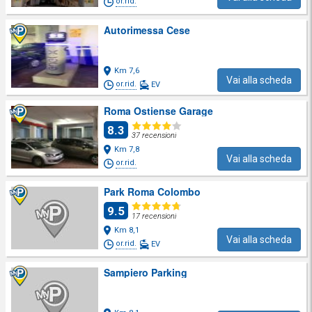
or.rid.
Autorimessa Cese
Km 7,6
Vai alla scheda
or.rid.
EV
Roma Ostiense Garage
8.3
37 recensioni
Km 7,8
Vai alla scheda
or.rid.
Park Roma Colombo
9.5
17 recensioni
Km 8,1
Vai alla scheda
or.rid.
EV
Sampiero Parking