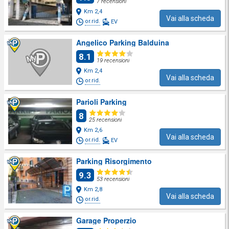
7 recensioni
Km 2,4
Vai alla scheda
or.rid.
EV
Angelico Parking Balduina
8.1
19 recensioni
Km 2,4
Vai alla scheda
or.rid.
Parioli Parking
8
25 recensioni
Km 2,6
Vai alla scheda
or.rid.
EV
Parking Risorgimento
9.3
53 recensioni
Km 2,8
Vai alla scheda
or.rid.
Garage Properzio