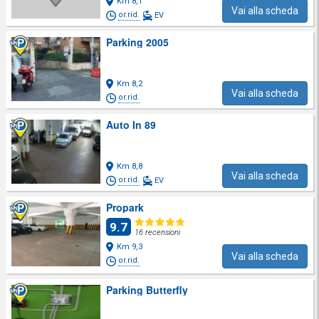
Km 8,1
Vai alla scheda
or.rid.
EV
Parking 2005
Km 8,2
Vai alla scheda
or.rid.
Auto In 89
Km 8,8
Vai alla scheda
or.rid.
EV
Propark
9.7
16 recensioni
Km 9,3
Vai alla scheda
or.rid.
Parking Butterfly