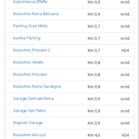
Autorimessa Effeffe
Km 3,0
or.rid.
MuoviAmo Roma Belsiana
Km 3,4
or.rid.
Parking Gran Melià
Km 3,7
or.rid.
Aurelia Parking
Km 3,7
or.rid.
MuoviAmo Pinciano 2
Km 3,7
H24
MuoviAmo Veneto
Km 3,8
or.rid.
MuoviAmo Pinciano
Km 3,8
or.rid.
MuoviAmo Roma Sardegna
Km 3,8
or.rid.
Garage Centrale Roma
Km 3,9
or.rid.
Garage San Pietro
Km 3,9
or.rid.
Majestic Garage
Km 3,9
or.rid.
MuoviAmo Abruzzi
Km 4,0
H24