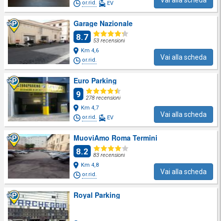
Vai alla scheda
or.rid.
EV
Garage Nazionale
8.7
53 recensioni
Km 4,6
Vai alla scheda
or.rid.
Euro Parking
9
278 recensioni
Km 4,7
Vai alla scheda
or.rid.
EV
MuoviAmo Roma Termini
8.2
83 recensioni
Km 4,8
Vai alla scheda
or.rid.
Royal Parking