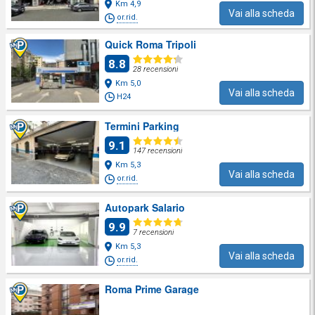
Km 4,9
Vai alla scheda
or.rid.
Quick Roma Tripoli
8.8
28 recensioni
Km 5,0
Vai alla scheda
H24
Termini Parking
9.1
147 recensioni
Km 5,3
Vai alla scheda
or.rid.
Autopark Salario
9.9
7 recensioni
Km 5,3
Vai alla scheda
or.rid.
Roma Prime Garage