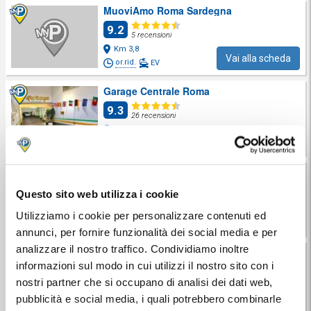
MuoviAmo Roma Sardegna
9.2
5 recensioni
Km 3,8
Vai alla scheda
or.rid.
EV
Garage Centrale Roma
9.3
26 recensioni
Km 3,9
Vai alla scheda
or.rid.
Garage San Pietro
8.8
Questo sito web utilizza i cookie
15 recensioni
Km 3,9
Utilizziamo i cookie per personalizzare contenuti ed
Vai alla scheda
or.rid.
annunci, per fornire funzionalità dei social media e per
analizzare il nostro traffico. Condividiamo inoltre
Majestic Garage
informazioni sul modo in cui utilizzi il nostro sito con i
9.4
62 recensioni
nostri partner che si occupano di analisi dei dati web,
Km 3,9
pubblicità e social media, i quali potrebbero combinarle
Vai alla scheda
or.rid.