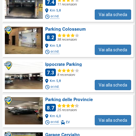
7.4
11 recensioni
Km 5,8
Vai alla scheda
or.rid.
Parking Colosseum
8.2
38 recensioni
Km 5,8
Vai alla scheda
or.rid.
Ippocrate Parking
7.3
8 recensioni
Km 5,8
Vai alla scheda
or.rid.
Parking delle Provincie
8.7
25 recensioni
Km 6,0
Vai alla scheda
or.rid.
EV
Garage Cervialto