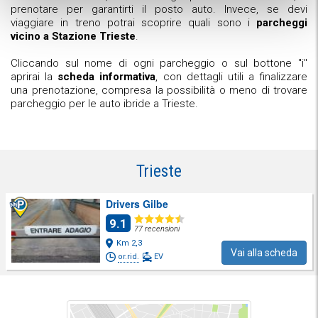
prenotare per garantirti il posto auto. Invece, se devi
viaggiare in treno potrai scoprire quali sono i
parcheggi
vicino a Stazione Trieste
.
Cliccando sul nome di ogni parcheggio o sul bottone "i"
aprirai la
scheda informativa
, con dettagli utili a finalizzare
una prenotazione, compresa la possibilità o meno di trovare
parcheggio per le auto ibride a Trieste.
Trieste
Drivers Gilbe
9.1
77 recensioni
Km 2,3
Vai alla scheda
or.rid.
EV