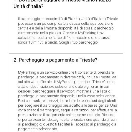
Unità d'Italia?
Il parcheggio in prossimità di Piazza Unità d'Italia a Trieste
può essere un po' complicato a causa della sua posizione
centrale e della limitata disponibilità di spazi parcheggio
direttamente nella piazza. Grazie a MyParking trovi
soluzioni di sosta nell'arco di 1km massimo di distanza
(circa 10 minuti a piedi). Scegli il tuo parcheggio!
2. Parcheggio a pagamento a Trieste?
MyParking è un servizio online che ti consente di prenotare
parcheggi a pagamento in diverse città, inclusa Trieste. Vai
sul sito web ufficiale di MyParking, inserisci "Trieste" come
città di destinazione e seleziona le date e gli orari in cui
desideri parcheggiare. Il servizio ti mostrerà una lista di
parcheggi a pagamento disponibili nella zona selezionata.
Puoi confrontare i prezzi, le tariffe e le recensioni degli utenti
per scegliere il parcheggio più adatto alle tue esigenze. Una
volta scelto il parcheggio, segui le istruzioni per effettuare la
prenotazione e il pagamento online, se necessario. Ricorda
di portare con te i dettagli della prenotazione quando ti rechi
al parcheggio; questo ti faciliterà l'accesso al parcheggio a
pagamento selezionato.