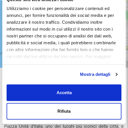
Utilizziamo i cookie per personalizzare contenuti ed
annunci, per fornire funzionalità dei social media e per
analizzare il nostro traffico. Condividiamo inoltre
informazioni sul modo in cui utilizzi il nostro sito con i
nostri partner che si occupano di analisi dei dati web,
pubblicità e social media, i quali potrebbero combinarle
con altre informazioni che hai fornito loro o che hanno
raccolto dal tuo utilizzo dei loro servizi. Per maggiori
informazioni ti invitiamo a consulatare la nostra politica
sui cookies
qui
.
Mostra dettagli
Se stai cercando un parcheggio coperto a Trieste o un
parcheggio custodito a Trieste
, sei nel posto giusto.
Pianifica la tua visita con facilità, grazie a MyParking.
Accetta
La mappa di MyParking fornisce informazioni precise sulla
collocazione dei parcheggi a Trieste e consente di calcolare
il
percorso migliore
per raggiungerli o per raggiungere la
Rifiuta
destinazione dopo aver parcheggiato. Ad esempio, potrai
scoprire in pochi click dove parcheggiare a Trieste vicino a
Piazza Unità d'Italia, uno dei luoghi più iconici della città, e