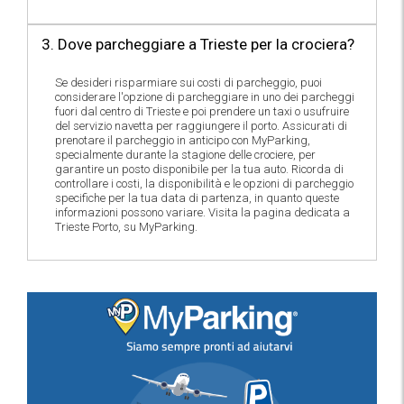
3. Dove parcheggiare a Trieste per la crociera?
Se desideri risparmiare sui costi di parcheggio, puoi
considerare l'opzione di parcheggiare in uno dei parcheggi
fuori dal centro di Trieste e poi prendere un taxi o usufruire
del servizio navetta per raggiungere il porto. Assicurati di
prenotare il parcheggio in anticipo con MyParking,
specialmente durante la stagione delle crociere, per
garantire un posto disponibile per la tua auto. Ricorda di
controllare i costi, la disponibilità e le opzioni di parcheggio
specifiche per la tua data di partenza, in quanto queste
informazioni possono variare. Visita la pagina dedicata a
Trieste Porto, su MyParking.