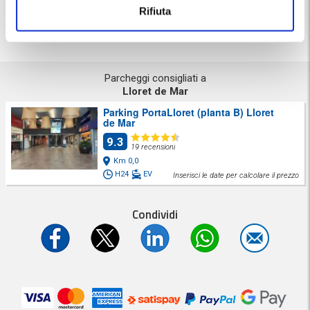
Prenota un parcheggio a: Lloret de Mar
Rifiuta
Parcheggi consigliati a
Lloret de Mar
Parking PortaLloret (planta B) Lloret
de Mar
9.3
19 recensioni
Km 0,0
H24
EV
Inserisci le date per calcolare il prezzo
Condividi