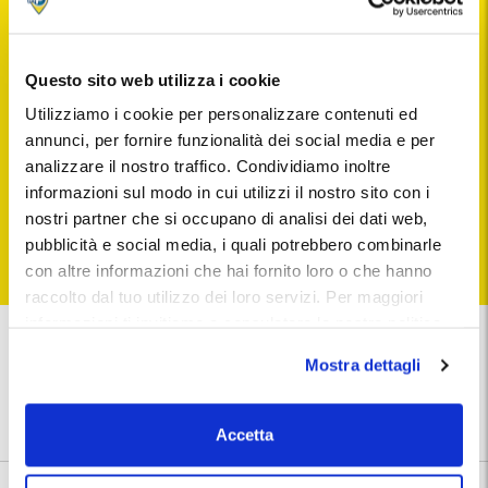
USCITA
Questo sito web utilizza i cookie
Utilizziamo i cookie per personalizzare contenuti ed
annunci, per fornire funzionalità dei social media e per
analizzare il nostro traffico. Condividiamo inoltre
informazioni sul modo in cui utilizzi il nostro sito con i
CERCA
nostri partner che si occupano di analisi dei dati web,
pubblicità e social media, i quali potrebbero combinarle
Puoi annullare la tua prenotazione fino a 24 ore prima dell'ingresso
con altre informazioni che hai fornito loro o che hanno
raccolto dal tuo utilizzo dei loro servizi. Per maggiori
informazioni ti invitiamo a consulatare la nostra politica
...il
miglior parcheggio
sui cookies
qui
.
con il
massimo risparmio!
Mostra dettagli
Nessun costo aggiuntivo
I migliori prezzi
Accetta
Posto auto garantito