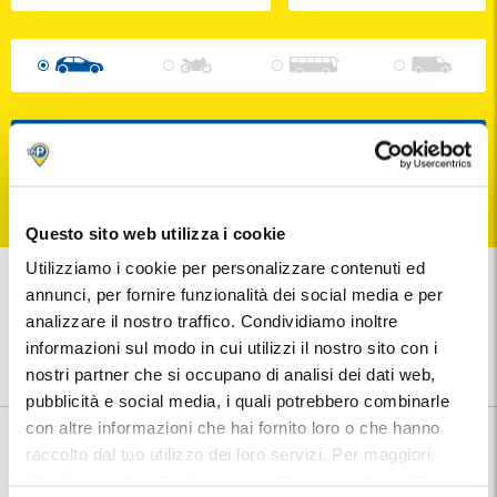
CERCA
Puoi annullare la tua prenotazione fino a 24 ore prima dell'ingresso
Questo sito web utilizza i cookie
Utilizziamo i cookie per personalizzare contenuti ed
...il
miglior parcheggio
annunci, per fornire funzionalità dei social media e per
con il
massimo risparmio!
analizzare il nostro traffico. Condividiamo inoltre
Nessun costo aggiuntivo
informazioni sul modo in cui utilizzi il nostro sito con i
I migliori prezzi
nostri partner che si occupano di analisi dei dati web,
Posto auto garantito
pubblicità e social media, i quali potrebbero combinarle
con altre informazioni che hai fornito loro o che hanno
Prenota il tuo parcheggio al Porto di Valencia
raccolto dal tuo utilizzo dei loro servizi. Per maggiori
Stai cercando parcheggio vicino al Porto di Valencia ? Scegli la
informazioni ti invitiamo a consulatare la nostra politica
destinazione che vuoi raggiungere e inserisci le date di arrivo e di