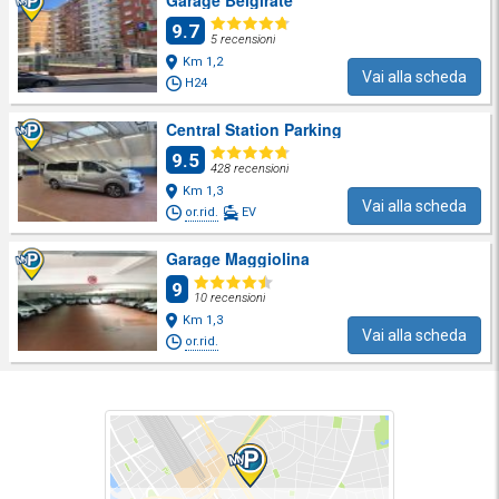
9.7
5 recensioni
Km 1,2
Vai alla scheda
H24
Central Station Parking
9.5
428 recensioni
Km 1,3
Vai alla scheda
or.rid.
EV
Garage Maggiolina
9
10 recensioni
Km 1,3
Vai alla scheda
or.rid.