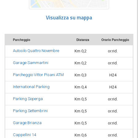
Visualizza su mappa
Parcheggio
Distanza
Orario Parcheggio
Autosilo Quattro Novembre
Km 0,2
or.rid.
Garage Sammartini
Km 0,2
or.rid.
Parcheggio Vittor Pisani ATM
Km 0,3
H24
International Parking
Km 0,4
H24
Parking Soperga
Km 0,5
or.rid.
Parking Settembrini
Km 0,5
or.rid.
Garage Brianza
Km 0,5
or.rid.
Cappellini 14
Km 0,6
or.rid.