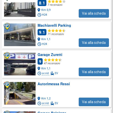
8.1
7 recensioni
Km 0,9
Vai alla scheda
H24
Machiavelli Parking
9.1
71 recensioni
Km 1,1
Vai alla scheda
H24
Garage Zuretti
9
47 recensioni
Km 1,1
Vai alla scheda
or.rid.
EV
Autorimessa Ressi
Km 1,2
Vai alla scheda
or.rid.
EV
Garage Belgirate