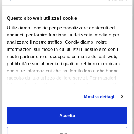
Km 0,6
Vai alla scheda
or.rid.
Questo sito web utilizza i cookie
Cristal Parking
Utilizziamo i cookie per personalizzare contenuti ed
8.8
46 recensioni
annunci, per fornire funzionalità dei social media e per
Km 0,7
Vai alla scheda
analizzare il nostro traffico. Condividiamo inoltre
or.rid.
informazioni sul modo in cui utilizzi il nostro sito con i
Garage Gloria
nostri partner che si occupano di analisi dei dati web,
9.6
pubblicità e social media, i quali potrebbero combinarle
15 recensioni
con altre informazioni che hai fornito loro o che hanno
Km 0,8
Vai alla scheda
raccolto dal tuo utilizzo dei loro servizi. Per maggiori
or.rid.
informazioni ti invitiamo a consulatare la nostra politica
Gran Garage Marziano
sui cookies
qui
.
Mostra dettagli
7.9
9 recensioni
Km 0,8
Vai alla scheda
or.rid.
Accetta
Parking Boscovich