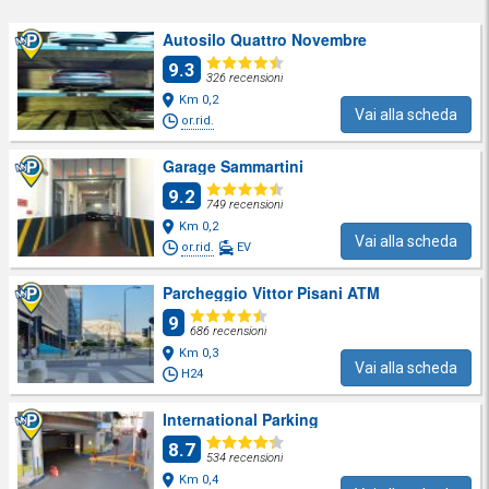
Autosilo Quattro Novembre
9.3
326 recensioni
Km 0,2
Vai alla scheda
or.rid.
Garage Sammartini
9.2
749 recensioni
Km 0,2
Vai alla scheda
or.rid.
EV
Parcheggio Vittor Pisani ATM
9
686 recensioni
Km 0,3
Vai alla scheda
H24
International Parking
8.7
534 recensioni
Km 0,4