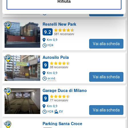
Rifiuta
Km 0,9
Vai alla scheda
H24
Restelli New Park
9.2
581 recensioni
Km 0,9
Vai alla scheda
H24
Autosilo Pola
9
38 recensioni
Km 0,9
Vai alla scheda
or.rid.
Garage Duca di Milano
9
77 recensioni
Km 0,9
Vai alla scheda
H24
EV
Parking Santa Croce