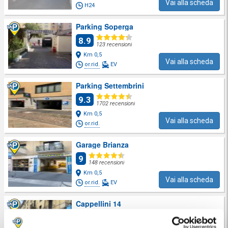
Vai alla scheda
H24
Parking Soperga
8.9
123 recensioni
Km 0,5
Vai alla scheda
or.rid.
EV
Parking Settembrini
9.3
1702 recensioni
Km 0,5
Vai alla scheda
or.rid.
Garage Brianza
9
148 recensioni
Km 0,5
Vai alla scheda
or.rid.
EV
Cappellini 14
9.4
17 recensioni