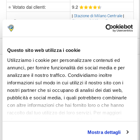
⭐ Votato dai clienti:
9
.2
|
Stazione di Milano Centrale
|
📍 Destinazioni servite:
Stazione di Milano Porta
Garibaldi
|
Milano
9.2
580 recensioni
Vedi tutte
Questo sito web utilizza i cookie
Utilizziamo i cookie per personalizzare contenuti ed
Nelle vicinanze:
Restelli New Park si trova nel quartiere Isola, una delle zone più
annunci, per fornire funzionalità dei social media e per
moderne di Milano: svettano infatti il grattacielo sede della regione
analizzare il nostro traffico. Condividiamo inoltre
Lombardia, il grattacielo Unicredit e l'innovativo Bosco Verticale. A
informazioni sul modo in cui utilizzi il nostro sito con i
poca distanza a piedi si raggiungono:
nostri partner che si occupano di analisi dei dati web,
pubblicità e social media, i quali potrebbero combinarle
Parco Biblioteca degli Alberi
5 minuti a
con altre informazioni che hai fornito loro o che hanno
piedi
raccolto dal tuo utilizzo dei loro servizi. Per maggiori
Piazza Gae Aulenti
10 minuti
informazioni ti invitiamo a consulatare la nostra politica
a piedi
sui cookies
qui
.
Stazione di Porta Garibaldi
10 minuti
Mostra dettagli
a piedi