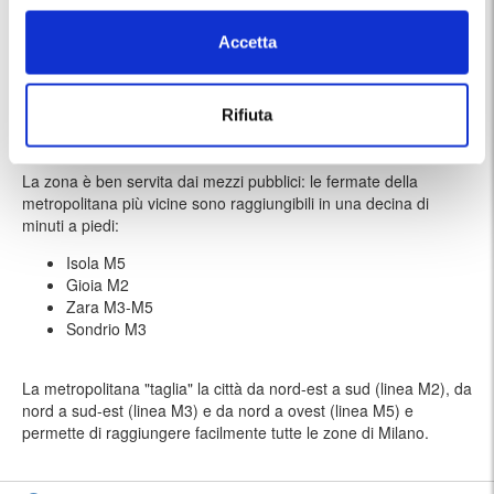
Stazione Centrale
15 minuti
Accetta
a piedi
Giardino Santa Maria Alla Fontana, l'omonima
15 minuti
Chiesa e il Teatro Fontana
a piedi
Rifiuta
La zona è ben servita dai mezzi pubblici: le fermate della
metropolitana più vicine sono raggiungibili in una decina di
minuti a piedi:
Isola M5
Gioia M2
Zara M3-M5
Sondrio M3
La metropolitana "taglia" la città da nord-est a sud (linea M2), da
nord a sud-est (linea M3) e da nord a ovest (linea M5) e
permette di raggiungere facilmente tutte le zone di Milano.