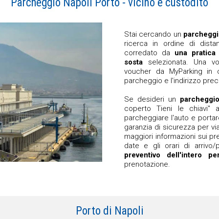
Parcheggio Napoli Porto - vicino e custodito
Stai cercando un
parcheggio
ricerca in ordine di dist
corredato da
una pratica
sosta
selezionata. Una vo
voucher da MyParking in cu
parcheggio e l'indirizzo prec
Se desideri un
parcheggio
coperto Tieni le chiavi" 
parcheggiare l'auto e portare
garanzia di sicurezza per via
maggiori informazioni sui pre
date e gli orari di arrivo
preventivo dell'intero p
prenotazione.
Porto di Napoli