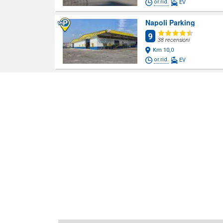
or.rid.
EV
Napoli Parking
9
38 recensioni
Km 10,0
or.rid.
EV