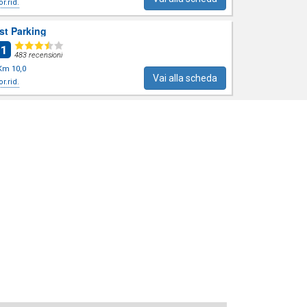
or.rid.
rst Parking
.1
483 recensioni
Km 10,0
Vai alla scheda
or.rid.