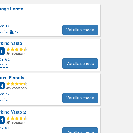
rage Loreto
Km 4,6
Vai alla scheda
or.rid.
EV
rking Vasto
.1
39 recensioni
Km 6,2
Vai alla scheda
or.rid.
ovo Ferraris
.4
381 recensioni
Km 7,2
Vai alla scheda
or.rid.
rking Vasto 2
.4
38 recensioni
Km 8,4
Vai alla scheda