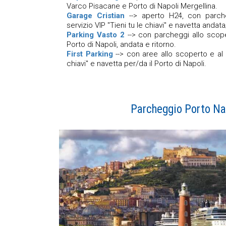
Varco Pisacane e Porto di Napoli Mergellina.
Garage Cristian
--> aperto H24, con parch
servizio VIP "Tieni tu le chiavi" e navetta andata
Parking Vasto 2
--> con parcheggi allo scoper
Porto di Napoli, andata e ritorno.
First Parking
--> con aree allo scoperto e al c
chiavi" e navetta per/da il Porto di Napoli.
Parcheggio Porto Nap