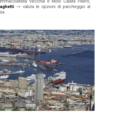
Immacolatella Vecchia e Molo Calata Piliero,
raghetti
--> valuta le opzioni di parcheggio al
sa.