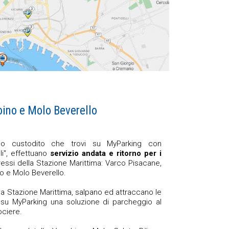
oino e Molo Beverello
gio custodito che trovi su MyParking con
li", effettuano
servizio andata e ritorno per i
ressi della Stazione Marittima: Varco Pisacane,
o e Molo Beverello.
la Stazione Marittima, salpano ed attraccano le
su MyParking una soluzione di parcheggio al
ociere.