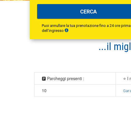
CERCA
Puoi annullare la tua prenotazione fino a 24 ore prima
dell'ingresso
...il
migl
🅿️ Parcheggi presenti :
⭐ I 
10
Gara