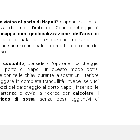
 vicino al porto di Napoli
? disponi i risultati di
anza dai moli d'imbarco! Ogni parcheggio è
 mappa con geolocalizzazione dell'area di
lta effettuata la prenotazione, riceverai un
i saranno indicati i contatti telefonici del
iso.
 custodito
, considera l'opzione "parcheggio
al porto di Napoli, in questo modo potrai
 con te le chiavi durante la sosta: un ulteriore
ggiare in completa tranquillità. Invece, se vuoi
zzi del parcheggio al porto Napoli, inserisci le
/partenza e avvia la ricerca per
calcolare il
eriodo di sosta
, senza costi aggiuntivi di