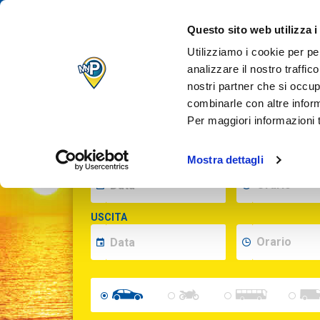
IL TUO PARCH
Questo sito web utilizza i
QUANDO VUOI
Utilizziamo i cookie per pe
analizzare il nostro traffic
nostri partner che si occup
Inserisci le date per calcolare il prezzo
combinarle con altre inform
Per maggiori informazioni t
Mostra dettagli
INGRESSO
USCITA