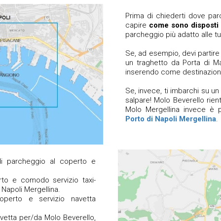
Prima di chiederti dove par
capire
come sono disposti i
parcheggio più adatto alle t
Se, ad esempio, devi partir
un traghetto da Porta di M
inserendo come destinazion
Se, invece, ti imbarchi su u
salpare! Molo Beverello rien
Molo Mergellina invece è p
Porto di Napoli Mergellina
.
i parcheggio al coperto e
to e comodo servizio taxi-
 Napoli Mergellina.
operto e servizio navetta
vetta per/da Molo Beverello,