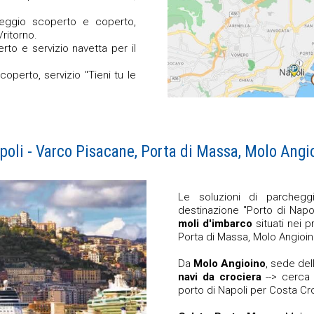
eggio scoperto e coperto,
/ritorno.
to e servizio navetta per il
operto, servizio "Tieni tu le
oli - Varco Pisacane, Porta di Massa, Molo Angi
Le soluzioni di parcheg
destinazione "Porto di Napo
moli d'imbarco
situati nei p
Porta di Massa, Molo Angioin
Da
Molo Angioino
, sede del
navi da crociera
--> cerca 
porto di Napoli per Costa Cr