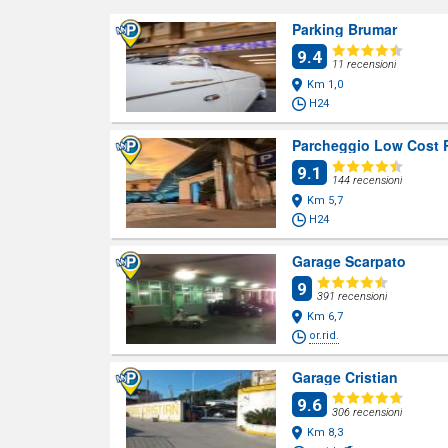
Parking Brumar
9.4
11 recensioni
Km 1,0
H24
Parcheggio Low Cost R
9.1
144 recensioni
Km 5,7
H24
Garage Scarpato
9
391 recensioni
Km 6,7
or.rid.
Garage Cristian
9.6
306 recensioni
Km 8,3