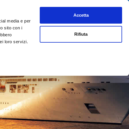
Accetta
PREFERITI
AIUTO
REGISTRATI
ACCEDI
ITA
cial media e per
o sito con i
Rifiuta
rebbero
i loro servizi.
ORTO