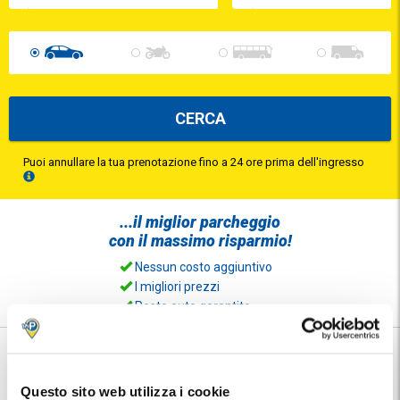
CERCA
Puoi annullare la tua prenotazione fino a 24 ore prima dell'ingresso
...il
miglior parcheggio
con il
massimo risparmio!
Nessun costo aggiuntivo
I migliori prezzi
Posto auto garantito
Prenota il tuo parcheggio al Porto di Barcellona
Stai cercando parcheggio vicino al Porto di Barcellona ? Scegli la
destinazione che vuoi raggiungere e inserisci le date di arrivo e di
Questo sito web utilizza i cookie