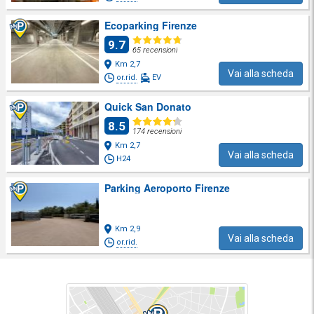
Ecoparking Firenze
9.7
65 recensioni
Km 2,7
Vai alla scheda
or.rid.
EV
Quick San Donato
8.5
174 recensioni
Km 2,7
Vai alla scheda
H24
Parking Aeroporto Firenze
Km 2,9
Vai alla scheda
or.rid.