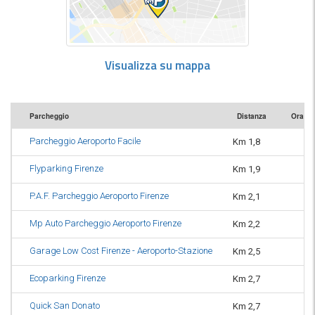
Visualizza su mappa
Parcheggio
Distanza
Orario
Parcheggio Aeroporto Facile
Km 1,8
or
Flyparking Firenze
Km 1,9
or
P.A.F. Parcheggio Aeroporto Firenze
Km 2,1
H
Mp Auto Parcheggio Aeroporto Firenze
Km 2,2
or
Garage Low Cost Firenze - Aeroporto-Stazione
Km 2,5
or
Ecoparking Firenze
Km 2,7
or
Quick San Donato
Km 2,7
H