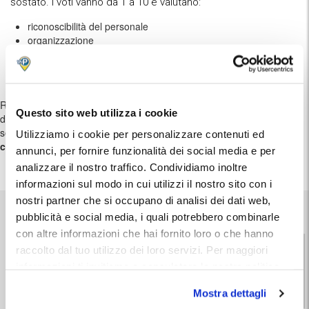
sostato. I voti vanno da 1 a 10 e valutano:
riconoscibilità del personale
organizzazione
puntualità
qualità/prezzo
facilità di accesso
Rispetto ad un parcheggio dentro l'aeroporto di Firenze, i parcheggi
Questo sito web utilizza i cookie
disponibili su MyParking si trovano a pochi km di distanza e offrono il
servizio navetta o car valet per
raggiungere il terminal
Utilizziamo i cookie per personalizzare contenuti ed
comodamente, risparmiando
.
annunci, per fornire funzionalità dei social media e per
analizzare il nostro traffico. Condividiamo inoltre
informazioni sul modo in cui utilizzi il nostro sito con i
nostri partner che si occupano di analisi dei dati web,
Aeroporto di Firenze Peretola
pubblicità e social media, i quali potrebbero combinarle
con altre informazioni che hai fornito loro o che hanno
Parcheggio Aeroporto Facile
raccolto dal tuo utilizzo dei loro servizi. Per maggiori
9.4
informazioni ti invitiamo a consulatare la nostra politica
1034 recensioni
Km 1,8
sui cookies
qui
.
Vai alla scheda
Mostra dettagli
or.rid.
EV