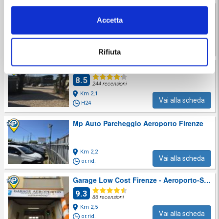
Flyparking Firenze
Accetta
9.4
406 recensioni
Km 1,9
Vai alla scheda
or.rid.
Rifiuta
P.A.F. Parcheggio Aeroporto Firenze
8.5
244 recensioni
Km 2,1
Vai alla scheda
H24
Mp Auto Parcheggio Aeroporto Firenze
Km 2,2
Vai alla scheda
or.rid.
Garage Low Cost Firenze - Aeroporto-Stazione
9.3
86 recensioni
Km 2,5
Vai alla scheda
or.rid.