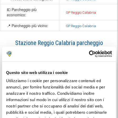
💵 Parcheggio più
GP Reggio Calabria
economico:
📍 Parcheggio più vicino:
GP Reggio Calabria
Stazione Reggio Calabria parcheggio
Con MyParking puoi
cercare e trovare un parcheggio
alla
Stazione di Reggio Calabria Centrale. Prenotare
anticipatamente con MyParking ti permette di riservare un
Questo sito web utilizza i cookie
posto sicuro e comodo vicino alla stazione, evitando la
frustrazione di cercare parcheggio all'ultimo momento.
Utilizziamo i cookie per personalizzare contenuti ed
Con MyParking puoi
confrontare le opzioni disponibili
,
annunci, per fornire funzionalità dei social media e per
calcolare le tariffe e assicurarti un parcheggio custodito a
analizzare il nostro traffico. Condividiamo inoltre
Reggio Calabria per viaggiare senza stress.
informazioni sul modo in cui utilizzi il nostro sito con i
Scegliere un parcheggio con
servizio Car Valet alla
nostri partner che si occupano di analisi dei dati web,
Stazione di Reggio Calabria Centrale
è una soluzione
pubblicità e social media, i quali potrebbero combinarle
estremamente comoda per chi desidera partire senza