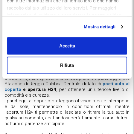
con altre informazioni che hai fornito loro o che hanno
pensieri. Con il servizio
Car Valet
, puoi arrivare direttamente
raccolto dal tuo utilizzo dei loro servizi. Per maggiori
alla stazione, dove un operatore prenderà in consegna la tua
auto e si occuperà di parcheggiarla in un'area custodita. Al
informazioni ti invitiamo a consulatare la nostra politica
tuo ritorno, l'auto ti verrà riconsegnata davanti alla stazione,
sui cookies
qui
.
evitandoti qualsiasi stress legato alla ricerca del parcheggio
Mostra dettagli
o al trasporto dei bagagli. Prenotare un parcheggio con Car
Valet tramite MyParking ti garantisce
un'esperienza di
viaggio più semplice e fluida
.
Accetta
Parcheggio a Reggio Calabria Centrale
Rifiuta
Grazie a MyParking puoi anche scegliere un parcheggio alla
Stazione di Reggio Calabria Centrale dotato di
posti auto al
coperto
e apertura H24
, per ottenere un ulteriore livello di
comodità e sicurezza.
I parcheggi al coperto proteggono il veicolo dalle intemperie
e dal sole, mantenendolo in condizioni ottimali, mentre
l'apertura H24 ti permette di lasciare o ritirare la tua auto in
qualsiasi momento, adattandosi perfettamente a orari di treni
notturni o partenze anticipate.