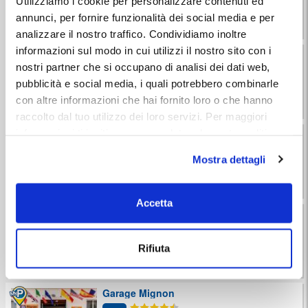
Utilizziamo i cookie per personalizzare contenuti ed
Km 0,4
annunci, per fornire funzionalità dei social media e per
Vai alla scheda
H24
analizzare il nostro traffico. Condividiamo inoltre
informazioni sul modo in cui utilizzi il nostro sito con i
Adige Multi Service
nostri partner che si occupano di analisi dei dati web,
9.3
49 recensioni
pubblicità e social media, i quali potrebbero combinarle
Km 0,4
con altre informazioni che hai fornito loro o che hanno
Vai alla scheda
or.rid.
raccolto dal tuo utilizzo dei loro servizi. Per maggiori
Parcheggio Ullo
informazioni ti invitiamo a consulatare la nostra politica
sui cookies
qui
.
Mostra dettagli
Km 0,8
Vai alla scheda
or.rid.
Accetta
Garage delle Isole
9.1
51 recensioni
Rifiuta
Km 0,9
Vai alla scheda
or.rid.
Garage Mignon