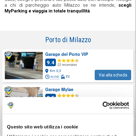
a chi di parcheggio auto Milazzo se ne intende,
scegli
MyParking e viaggia in totale tranquillità
.
Porto di Milazzo
Garage del Porto VIP
9.4
22 recensioni
Km 0,3
Vai alla scheda
or.rid.
EV
Garage Mylae
8.5
145 recensioni
Km 0,4
Vai alla scheda
or.rid.
EV
Garage Ferrari Milazzo
Questo sito web utilizza i cookie
9.5
61 recensioni