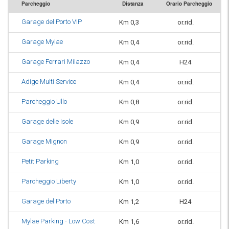
Parcheggio
Distanza
Orario Parcheggio
Garage del Porto VIP
Km 0,3
or.rid.
Garage Mylae
Km 0,4
or.rid.
Garage Ferrari Milazzo
Km 0,4
H24
Adige Multi Service
Km 0,4
or.rid.
Parcheggio Ullo
Km 0,8
or.rid.
Garage delle Isole
Km 0,9
or.rid.
Garage Mignon
Km 0,9
or.rid.
Petit Parking
Km 1,0
or.rid.
Parcheggio Liberty
Km 1,0
or.rid.
Garage del Porto
Km 1,2
H24
Mylae Parking - Low Cost
Km 1,6
or.rid.