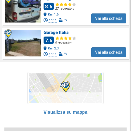
8.6
27 recensioni
Km 1,6
Vai alla scheda
or.rid.
EV
Garage Italia
7.6
6 recensioni
Km 2,3
Vai alla scheda
or.rid.
EV
Visualizza su mappa