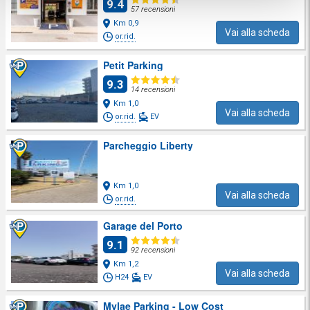
9.4
57 recensioni
Km 0,9
Vai alla scheda
or.rid.
Petit Parking
9.3
14 recensioni
Km 1,0
Vai alla scheda
or.rid.
EV
Parcheggio Liberty
Km 1,0
Vai alla scheda
or.rid.
Garage del Porto
9.1
92 recensioni
Km 1,2
Vai alla scheda
H24
EV
Mylae Parking - Low Cost