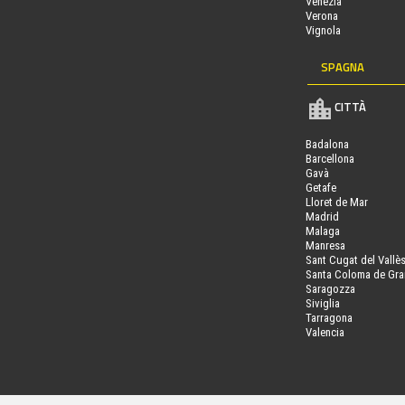
Venezia
Verona
Vignola
SPAGNA
CITTÀ
Badalona
Barcellona
Gavà
Getafe
Lloret de Mar
Madrid
Malaga
Manresa
Sant Cugat del Vallè
Santa Coloma de Gr
Saragozza
Siviglia
Tarragona
Valencia