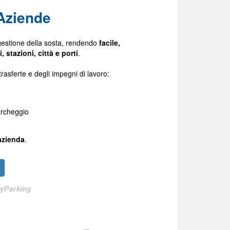
Aziende
gestione della sosta, rendendo
facile,
, stazioni, città e porti
.
rasferte e degli impegni di lavoro:
archeggio
azienda
.
MyParking