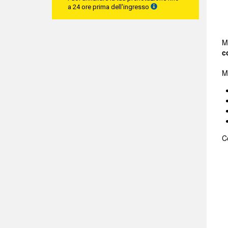
a 24 ore prima dell'ingresso
My
c
M
C