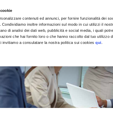
EGGIO
 cookie
BORA CON MyParking
› AFFILIAZIONE AZIENDE
rsonalizzare contenuti ed annunci, per fornire funzionalità dei so
o. Condividiamo inoltre informazioni sul modo in cui utilizzi il nostr
ano di analisi dei dati web, pubblicità e social media, i quali pot
azioni che hai fornito loro o che hanno raccolto dal tuo utilizzo de
i invitiamo a consulatare la nostra politica sui cookies
qui
.