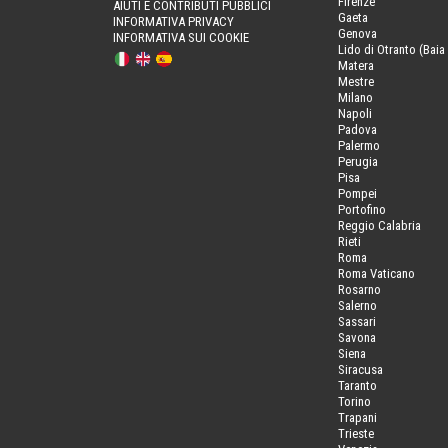
Firenze
AIUTI E CONTRIBUTI PUBBLICI
Gaeta
INFORMATIVA PRIVACY
Genova
INFORMATIVA SUI COOKIE
Lido di Otranto (Baia 
Matera
Mestre
Milano
Napoli
Padova
Palermo
Perugia
Pisa
Pompei
Portofino
Reggio Calabria
Rieti
Roma
Roma Vaticano
Rosarno
Salerno
Sassari
Savona
Siena
Siracusa
Taranto
Torino
Trapani
Trieste