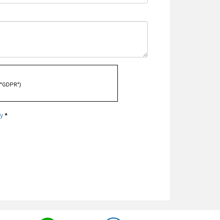
("GDPR")
cy
*
cellarli o averne una copia?
i?
empo?
ativa sulla Privacy completa qui
.