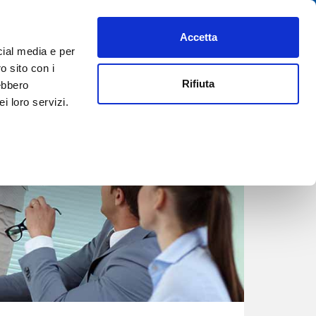
Accetta
PREFERITI
AIUTO
REGISTRATI
ACCEDI
ITA
cial media e per
o sito con i
Rifiuta
rebbero
Aziende
i loro servizi.