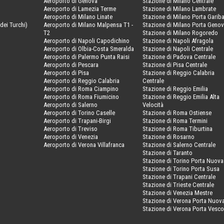
Aeroporto di Genova
Stazione di Milano Centrale
Aeroporto di Lamezia Terme
Stazione di Milano Lambrate
Aeroporto di Milano Linate
Stazione di Milano Porta Gariba
dei Turchi)
Aeroporto di Milano Malpensa T1 -
Stazione di Milano Porta Geno
T2
Stazione di Milano Rogoredo
Aeroporto di Napoli Capodichino
Stazione di Napoli Afragola
Aeroporto di Olbia-Costa Smeralda
Stazione di Napoli Centrale
Aeroporto di Palermo Punta Raisi
Stazione di Padova Centrale
Aeroporto di Pescara
Stazione di Pisa Centrale
Aeroporto di Pisa
Stazione di Reggio Calabria
Aeroporto di Reggio Calabria
Centrale
Aeroporto di Roma Ciampino
Stazione di Reggio Emilia
Aeroporto di Roma Fiumicino
Stazione di Reggio Emilia Alta
Aeroporto di Salerno
Velocità
Aeroporto di Torino Caselle
Stazione di Roma Ostiense
Aeroporto di Trapani-Birgi
Stazione di Roma Termini
Aeroporto di Treviso
Stazione di Roma Tiburtina
Aeroporto di Venezia
Stazione di Rosarno
Aeroporto di Verona Villafranca
Stazione di Salerno Centrale
Stazione di Taranto
Stazione di Torino Porta Nuova
Stazione di Torino Porta Susa
Stazione di Trapani Centrale
Stazione di Trieste Centrale
Stazione di Venezia Mestre
Stazione di Verona Porta Nuov
Stazione di Verona Porta Vesc