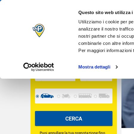
IL TUO PARCH
Questo sito web utilizza i
COLLA
QUANDO VUOI
TROVA IL TUO PARCHEGGIO
Utilizziamo i cookie per pe
analizzare il nostro traffic
nostri partner che si occup
INGRESSO
combinarle con altre inform
Per maggiori informazioni t
USCITA
Mostra dettagli
CERCA
Puoi annullare la tua prenotazione fino