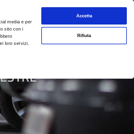
Accetta
PREFERITI
AIUTO
REGISTRATI
ACCEDI
ITA
cial media e per
o sito con i
Rifiuta
rebbero
i loro servizi.
MESTRE