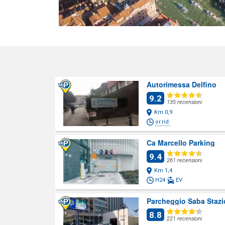
Autorimessa Delfino
9.2
135 recensioni
Km 0,9
or.rid.
Ca Marcello Parking
9.4
261 recensioni
Km 1,4
H24
EV
Parcheggio Saba Stazi
8.8
221 recensioni