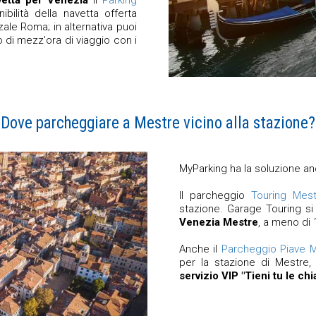
etta per Venezia
il
Parking
bilità della navetta offerta
zale Roma; in alternativa puoi
di mezz'ora di viaggio con i
Dove parcheggiare a Mestre vicino alla stazione?
MyParking ha la soluzione a
Il parcheggio
Touring Mest
stazione. Garage Touring s
Venezia Mestre
, a meno di 
Anche il
Parcheggio Piave 
per la stazione di Mestre,
servizio VIP "Tieni tu le chi