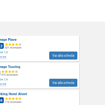
rage Piave
.2
321 recensioni
Km 1,3
Vai alla scheda
or.rid.
rage Touring
915 recensioni
Km 1,4
Vai alla scheda
or.rid.
rking Hotel Alveri
.6
113 recensioni