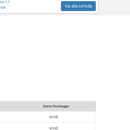
Km 1,7
Vai alla scheda
H24
Orario Parcheggio
or.rid.
or.rid.