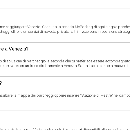
come raggiungere Venezia. Consulta la scheda MyParking di ogni singolo parcheg
heggi offrono un servizi di navetta privata, altri invece sono in posizione strateg
re a Venezia?
ipo di soluzione di parcheggio, a seconda che tu preferisca essere accompagnato
re arrivare con un treno direttamente a Venezia Santa Lucia o ancora muoverti in
?
nsultare la mappa dei parcheggi oppure inserire "Stazione di Mestre" nel campo 
lo e avvia la ricerca. Vedrai solamente i parcheggi disponibili alla prenotazione e