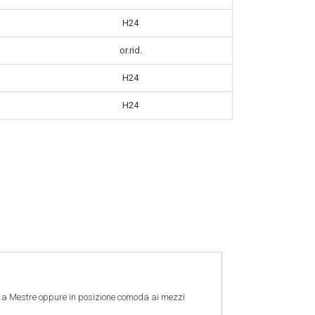
H24
or.rid.
H24
H24
o a Mestre oppure in posizione comoda ai mezzi