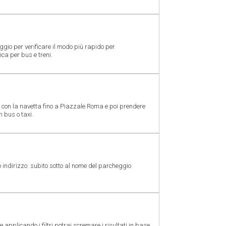
gio per verificare il modo più rapido per
ica per bus e treni.
 con la navetta fino a Piazzale Roma e poi prendere
 bus o taxi.
indirizzo: subito sotto al nome del parcheggio
 applicando i filtri potrai scremare i risultati in base