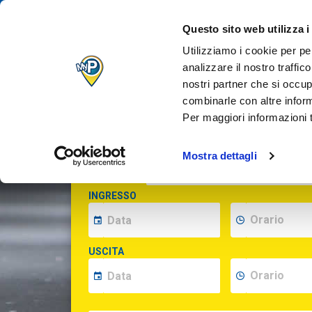
IL TUO PARCH
Questo sito web utilizza i
QUANDO VUOI
Utilizziamo i cookie per pe
analizzare il nostro traffic
nostri partner che si occup
Inserisci le date per calcolare il prezzo
combinarle con altre inform
Per maggiori informazioni t
Mostra dettagli
INDIRIZZO
(opzionale)
INGRESSO
USCITA