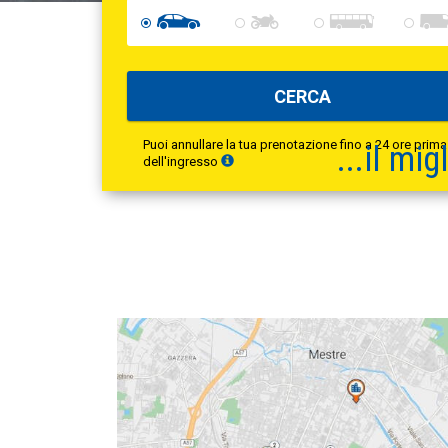
CERCA
Puoi annullare la tua prenotazione fino a 24 ore prima
...il
migl
dell'ingresso