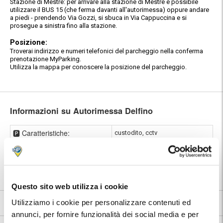
Stazione di Mestre: per arrivare alla stazione di Mestre è possibile
utilizzare il BUS 15 (che ferma davanti all'autorimessa) oppure andare
a piedi - prendendo Via Gozzi, si sbuca in Via Cappuccina e si
prosegue a sinistra fino alla stazione.
Posizione:
Troverai indirizzo e numeri telefonici del parcheggio nella conferma
prenotazione MyParking.
Utilizza la mappa per conoscere la posizione del parcheggio.
Informazioni su Autorimessa Delfino
🅿️ Caratteristiche:
custodito, cctv
⭐ Votato dai clienti:
9
.2
|
Venezia
|
Stazione di Venezia
📍 Destinazioni servite:
Mestre
|
Mestre
Questo sito web utilizza i cookie
9.2
Utilizziamo i cookie per personalizzare contenuti ed
135 recensioni
Vedi tutte
annunci, per fornire funzionalità dei social media e per