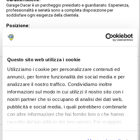
Garage Dacar è un parcheggio presidiato e guardianato. Esperienza,
professionalità e serietà sono a completa disposizione per
soddisfare ogni esigenza della clientela.
Posizione:
Utilizza la mappa per calcolare il percorso per raggiungere il
parcheggio. Dopo la prenotazione troverai nel tuo Voucher MyParking
indirizzo e numeri telefonici dedicati del parcheggio.
Questo sito web utilizza i cookie
Informazioni su Garage Dacar
Utilizziamo i cookie per personalizzare contenuti ed
annunci, per fornire funzionalità dei social media e per
🅿️ Caratteristiche:
custodito
analizzare il nostro traffico. Condividiamo inoltre
informazioni sul modo in cui utilizzi il nostro sito con i
🔧 Servizi aggiuntivi:
autolavaggio
nostri partner che si occupano di analisi dei dati web,
⭐ Votato dai clienti:
9
.3
pubblicità e social media, i quali potrebbero combinarle
📍 Destinazioni servite:
|
Roma
|
Roma Vaticano
con altre informazioni che hai fornito loro o che hanno
raccolto dal tuo utilizzo dei loro servizi. Per maggiori
informazioni ti invitiamo a consulatare la nostra politica
9.3
154 recensioni
Vedi tutte
sui cookies
qui
.