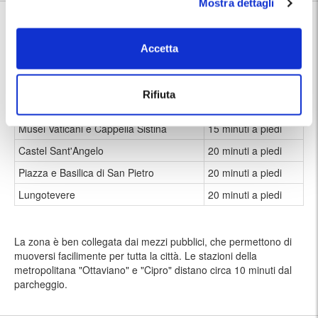
Mostra dettagli
Nelle vicinanze:
Il parcheggio si trova nel quartiere Prati, una zona elegante e
residenziale di Roma, vicina al Vaticano. Da questa posizione, molti
Accetta
punti di interesse sono facilmente raggiungibili a piedi. Ecco alcuni
luoghi nelle vicinanze:
Rifiuta
Mercato Trionfale
10 minuti a piedi
Musei Vaticani e Cappella Sistina
15 minuti a piedi
Castel Sant'Angelo
20 minuti a piedi
Piazza e Basilica di San Pietro
20 minuti a piedi
Lungotevere
20 minuti a piedi
La zona è ben collegata dai mezzi pubblici, che permettono di
muoversi facilimente per tutta la città. Le stazioni della
metropolitana "Ottaviano" e "Cipro" distano circa 10 minuti dal
parcheggio.