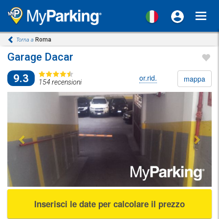
Toggl
navig
Roma
Torna a
Garage Dacar
9.3
or.rid.
mappa
154 recensioni
Previous
Next
Inserisci le date per calcolare il prezzo