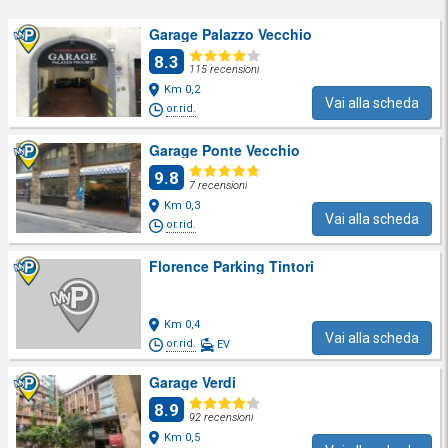
Garage Palazzo Vecchio
8.3
115 recensioni
Km 0,2
Vai alla scheda
or.rid.
Garage Ponte Vecchio
9.8
7 recensioni
Km 0,3
Vai alla scheda
or.rid.
Florence Parking Tintori
Km 0,4
Vai alla scheda
or.rid.
EV
Garage Verdi
8.9
92 recensioni
Km 0,5