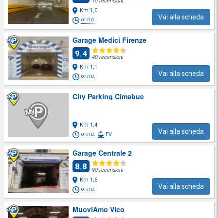
10 recensioni
Km 1,0
Vai alla scheda
or.rid.
Garage Medici Firenze
9.4
40 recensioni
Km 1,1
Vai alla scheda
or.rid.
City Parking Cimabue
Km 1,4
Vai alla scheda
or.rid.
EV
Garage Centrale 2
8.8
90 recensioni
Km 1,6
Vai alla scheda
or.rid.
MuoviAmo Vico