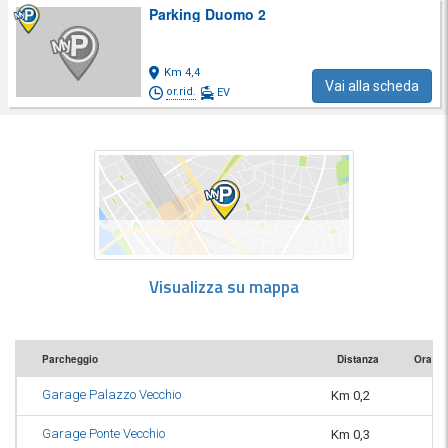
Parking Duomo 2
Km 4,4
Vai alla scheda
or.rid.
EV
Visualizza su mappa
Parcheggio
Distanza
Orario
Garage Palazzo Vecchio
Km 0,2
or
Garage Ponte Vecchio
Km 0,3
or