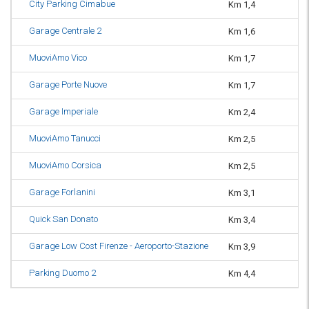
City Parking Cimabue
Km 1,4
or
Garage Centrale 2
Km 1,6
or
MuoviAmo Vico
Km 1,7
or
Garage Porte Nuove
Km 1,7
or
Garage Imperiale
Km 2,4
or
MuoviAmo Tanucci
Km 2,5
or
MuoviAmo Corsica
Km 2,5
or
Garage Forlanini
Km 3,1
or
Quick San Donato
Km 3,4
H
Garage Low Cost Firenze - Aeroporto-Stazione
Km 3,9
or
Parking Duomo 2
Km 4,4
or