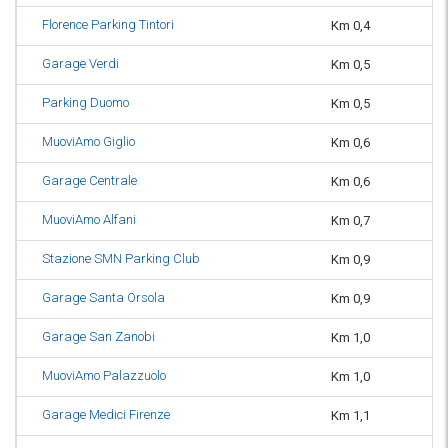
Florence Parking Tintori
Km 0,4
or
Garage Verdi
Km 0,5
or
Parking Duomo
Km 0,5
or
MuoviAmo Giglio
Km 0,6
or
Garage Centrale
Km 0,6
or
MuoviAmo Alfani
Km 0,7
or
Stazione SMN Parking Club
Km 0,9
or
Garage Santa Orsola
Km 0,9
or
Garage San Zanobi
Km 1,0
or
MuoviAmo Palazzuolo
Km 1,0
or
Garage Medici Firenze
Km 1,1
or