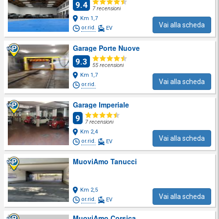
9.4
7 recensioni
Km 1,7
Vai alla scheda
or.rid.
EV
Garage Porte Nuove
9.3
55 recensioni
Km 1,7
Vai alla scheda
or.rid.
Garage Imperiale
9
7 recensioni
Km 2,4
Vai alla scheda
or.rid.
EV
MuoviAmo Tanucci
Km 2,5
Vai alla scheda
or.rid.
EV
MuoviAmo Corsica