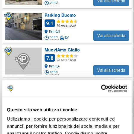
Vai alla scheda
or.rid.
Parking Duomo
9.1
16 recensioni
Km 0,5
Vai alla scheda
or.rid.
EV
MuoviAmo Giglio
7.8
26 recensioni
Km 0,6
Vai alla scheda
or.rid.
Garage Centrale
8.6
260 recensioni
Km 0,6
Vai alla scheda
or.rid.
Questo sito web utilizza i cookie
MuoviAmo Alfani
Utilizziamo i cookie per personalizzare contenuti ed
annunci, per fornire funzionalità dei social media e per
analizzare il nostro traffico. Condividiamo inoltre