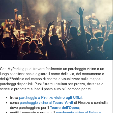
Con MyParking puoi trovare facilmente un parcheggio vicino a un
luogo specifico: basta digitare il nome della via, del monumento o
dell�??edificio nel campo di ricerca e visualizzare sulla mappa i
parcheggi disponibili. Puoi filtrare i risultati per prezzo, distanza o
servizi e prenotare subito il posto auto più comodo per te.
trova
parcheggio a Firenze
vicino agli Uffizi
;
cerca
parcheggio vicino al
Teatro Verdi
di Firenze o controlla
dove parcheggiare per il
Teatro dell'Opera
;
goditi il concerto e prenota il
parcheggio vicino al
Nelson