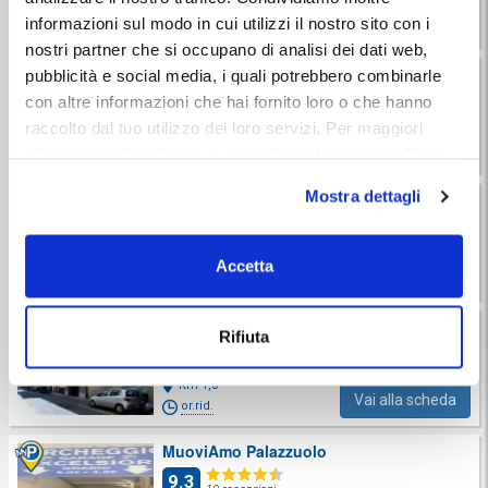
Km 0,7
informazioni sul modo in cui utilizzi il nostro sito con i
Vai alla scheda
or.rid.
EV
nostri partner che si occupano di analisi dei dati web,
Stazione SMN Parking Club
pubblicità e social media, i quali potrebbero combinarle
9.3
con altre informazioni che hai fornito loro o che hanno
42 recensioni
raccolto dal tuo utilizzo dei loro servizi. Per maggiori
Km 0,9
Vai alla scheda
informazioni ti invitiamo a consulatare la nostra politica
or.rid.
sui cookies
qui
.
Mostra dettagli
Garage Santa Orsola
9.3
78 recensioni
Km 0,9
Accetta
Vai alla scheda
or.rid.
Garage San Zanobi
Rifiuta
9.6
6 recensioni
Km 1,0
Vai alla scheda
or.rid.
MuoviAmo Palazzuolo
9.3