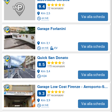
9.4
12 recensioni
Km 2,5
Vai alla scheda
or.rid.
Garage Forlanini
Km 3,1
Vai alla scheda
or.rid.
EV
Quick San Donato
8.5
175 recensioni
Km 3,4
Vai alla scheda
H24
Garage Low Cost Firenze - Aeroporto-Stazione
9.3
87 recensioni
Km 3,9
Vai alla scheda
or.rid.