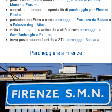
Mandela Forum
;
controlla per tempo la disponibilità di
parcheggio per Firenze
Rocks
partecipa una Fiera e cerca
parcheggio a
Fortezza da Basso
o
a
Palazzo degli Affari
;
visita il mercato più antico della città e trova
parcheggio in
Sant'Ambrogio
a Firenze
;
trova posto appena fuori dalla ZTL:
parcheggio Beccaria
.
Parcheggiare a Firenze