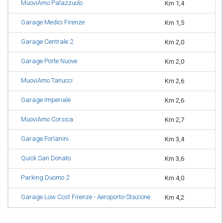
MuoviAmo Palazzuolo
Km 1,4
or
Garage Medici Firenze
Km 1,5
or
Garage Centrale 2
Km 2,0
or
Garage Porte Nuove
Km 2,0
or
MuoviAmo Tanucci
Km 2,6
or
Garage Imperiale
Km 2,6
or
MuoviAmo Corsica
Km 2,7
or
Garage Forlanini
Km 3,4
or
Quick San Donato
Km 3,6
H
Parking Duomo 2
Km 4,0
or
Garage Low Cost Firenze - Aeroporto-Stazione
Km 4,2
or