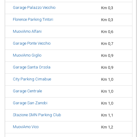
Garage Palazzo Vecchio
Km 0,3
or
Florence Parking Tintori
Km 0,3
or
MuoviAmo Alfani
Km 0,6
or
Garage Ponte Vecchio
Km 0,7
or
MuoviAmo Giglio
Km 0,9
or
Garage Santa Orsola
Km 0,9
or
City Parking Cimabue
Km 1,0
or
Garage Centrale
Km 1,0
or
Garage San Zanobi
Km 1,0
or
Stazione SMN Parking Club
Km 1,1
or
MuoviAmo Vico
Km 1,2
or