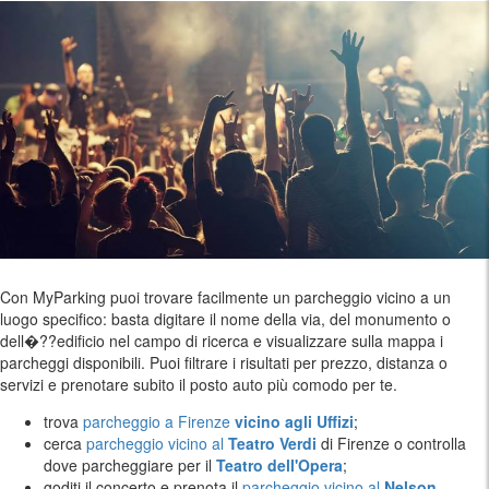
Con MyParking puoi trovare facilmente un parcheggio vicino a un
luogo specifico: basta digitare il nome della via, del monumento o
dell�??edificio nel campo di ricerca e visualizzare sulla mappa i
parcheggi disponibili. Puoi filtrare i risultati per prezzo, distanza o
servizi e prenotare subito il posto auto più comodo per te.
trova
parcheggio a Firenze
vicino agli Uffizi
;
cerca
parcheggio vicino al
Teatro Verdi
di Firenze o controlla
dove parcheggiare per il
Teatro dell'Opera
;
goditi il concerto e prenota il
parcheggio vicino al
Nelson