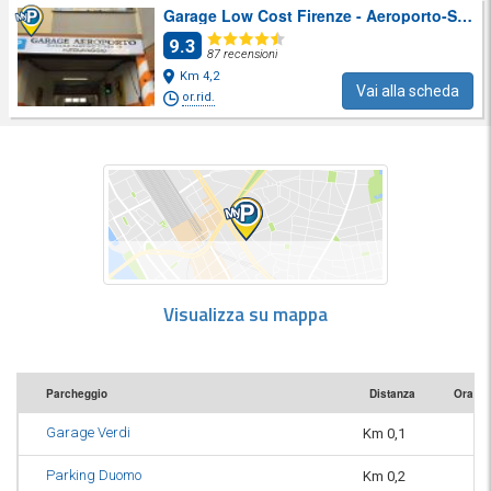
Garage Low Cost Firenze - Aeroporto-Stazione
9.3
87 recensioni
Km 4,2
Vai alla scheda
or.rid.
Visualizza su mappa
Parcheggio
Distanza
Orario
Garage Verdi
Km 0,1
or
Parking Duomo
Km 0,2
or