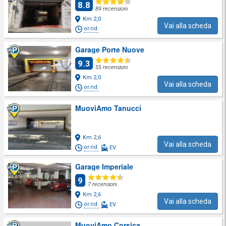
8.8
89 recensioni
Km 2,0
Vai alla scheda
or.rid.
Garage Porte Nuove
9.3
55 recensioni
Km 2,0
Vai alla scheda
or.rid.
MuoviAmo Tanucci
Km 2,6
Vai alla scheda
or.rid.
EV
Garage Imperiale
9
7 recensioni
Km 2,6
Vai alla scheda
or.rid.
EV
MuoviAmo Corsica