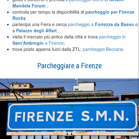
Mandela Forum
;
controlla per tempo la disponibilità di
parcheggio per Firenze
Rocks
partecipa una Fiera e cerca
parcheggio a
Fortezza da Basso
o
a
Palazzo degli Affari
;
visita il mercato più antico della città e trova
parcheggio in
Sant'Ambrogio
a Firenze
;
trova posto appena fuori dalla ZTL:
parcheggio Beccaria
.
Parcheggiare a Firenze