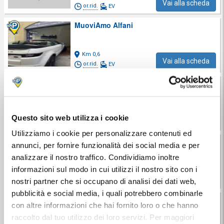
Vai alla scheda
or.rid.
EV
MuoviAmo Alfani
Km 0,6
Vai alla scheda
or.rid.
EV
Garage Ponte Vecchio
9.8
6 recensioni
Km 0,7
Questo sito web utilizza i cookie
Vai alla scheda
or.rid.
Utilizziamo i cookie per personalizzare contenuti ed
MuoviAmo Giglio
annunci, per fornire funzionalità dei social media e per
7.8
analizzare il nostro traffico. Condividiamo inoltre
26 recensioni
informazioni sul modo in cui utilizzi il nostro sito con i
Km 0,9
Vai alla scheda
or.rid.
nostri partner che si occupano di analisi dei dati web,
pubblicità e social media, i quali potrebbero combinarle
Garage Santa Orsola
con altre informazioni che hai fornito loro o che hanno
9.3
raccolto dal tuo utilizzo dei loro servizi. Per maggiori
78 recensioni