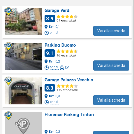
Garage Verdi
8.9
91 recensioni
Km 0,1
Vai alla scheda
or.rid.
Parking Duomo
9.1
16 recensioni
Km 0,2
Vai alla scheda
or.rid.
EV
Garage Palazzo Vecchio
8.3
115 recensioni
Km 0,3
Vai alla scheda
or.rid.
Florence Parking Tintori
Km 0,3