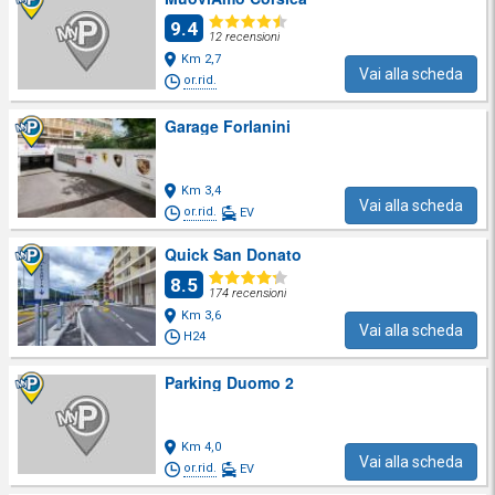
9.4
12 recensioni
Km 2,7
Vai alla scheda
or.rid.
Garage Forlanini
Km 3,4
Vai alla scheda
or.rid.
EV
Quick San Donato
8.5
174 recensioni
Km 3,6
Vai alla scheda
H24
Parking Duomo 2
Km 4,0
Vai alla scheda
or.rid.
EV