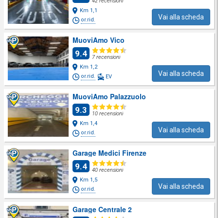
42 recensioni
Km 1,1
Vai alla scheda
or.rid.
MuoviAmo Vico
9.4
7 recensioni
Km 1,2
Vai alla scheda
or.rid.
EV
MuoviAmo Palazzuolo
9.3
10 recensioni
Km 1,4
Vai alla scheda
or.rid.
Garage Medici Firenze
9.4
40 recensioni
Km 1,5
Vai alla scheda
or.rid.
Garage Centrale 2