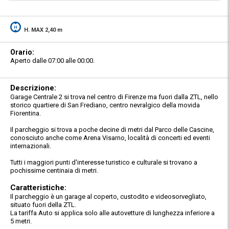
H. MAX 2,40 m
Orario:
Aperto dalle 07:00 alle 00:00.
Descrizione:
Garage Centrale 2 si trova nel centro di Firenze ma fuori dalla ZTL, nello
storico quartiere di San Frediano, centro nevralgico della movida
Fiorentina.
Il parcheggio si trova a poche decine di metri dal Parco delle Cascine,
conosciuto anche come Arena Visarno, località di concerti ed eventi
internazionali.
Tutti i maggiori punti d'interesse turistico e culturale si trovano a
pochissime centinaia di metri.
Caratteristiche:
Il parcheggio è un garage al coperto, custodito e videosorvegliato,
situato fuori della ZTL.
La tariffa Auto si applica solo alle autovetture di lunghezza inferiore a
5 metri.