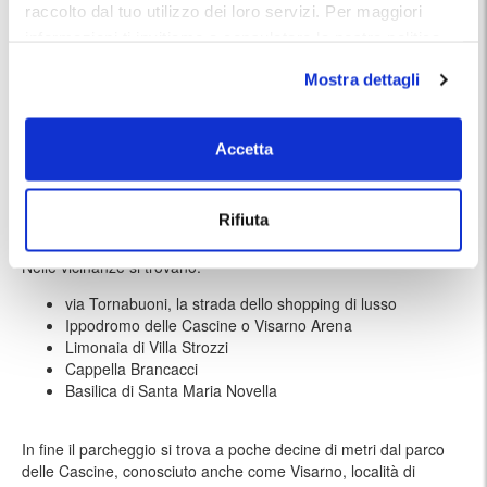
raccolto dal tuo utilizzo dei loro servizi. Per maggiori
centro nevralgico della movida Fiorentina con i migliori locali e
ristoranti della città.
informazioni ti invitiamo a consulatare la nostra politica
sui cookies
qui
.
Mostra dettagli
Visarno Arena
15 minuti a piedi
Galleria degli Uffizi
18 minuti a piedi
Accetta
Palazzo Pitti
19 minuti a piedi
Cattedrale di Santa Maria del Fiore
24 minuti a piedi
Rifiuta
Nelle vicinanze si trovano:
via Tornabuoni, la strada dello shopping di lusso
Ippodromo delle Cascine o Visarno Arena
Limonaia di Villa Strozzi
Cappella Brancacci
Basilica di Santa Maria Novella
In fine il parcheggio si trova a poche decine di metri dal parco
delle Cascine, conosciuto anche come Visarno, località di