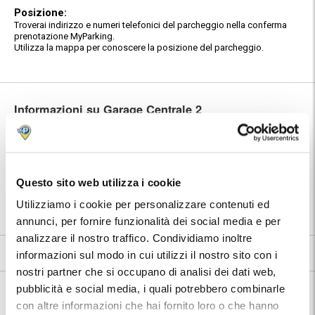
Posizione:
Troverai indirizzo e numeri telefonici del parcheggio nella conferma
prenotazione MyParking.
Utilizza la mappa per conoscere la posizione del parcheggio.
Informazioni su Garage Centrale 2
🅿️ Caratteristiche:
custodito, cctv, accessibile
🔧 Servizi aggiuntivi:
autolavaggio, deposito bagagli
Questo sito web utilizza i cookie
⭐ Votato dai clienti:
8
.8
Utilizziamo i cookie per personalizzare contenuti ed
📍 Destinazioni servite:
|
Firenze
annunci, per fornire funzionalità dei social media e per
analizzare il nostro traffico. Condividiamo inoltre
8.8
90 recensioni
Vedi tutte
informazioni sul modo in cui utilizzi il nostro sito con i
nostri partner che si occupano di analisi dei dati web,
Nelle vicinanze:
pubblicità e social media, i quali potrebbero combinarle
Garage Centrale 2 si trova vicino a tutti i maggiori punti d'interesse
con altre informazioni che hai fornito loro o che hanno
turistico e culturale di Firenze, nello storico quartiere di San Frediano,