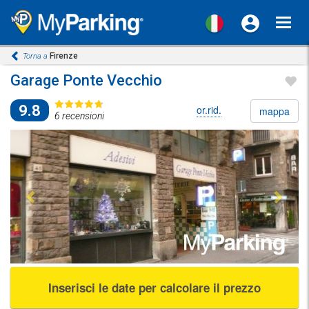
Toggl
navig
Firenze
Torna a
Garage Ponte Vecchio
9.8
or.rid.
mappa
6 recensioni
Previous
Next
Inserisci le date per calcolare il prezzo