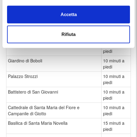
piedi
Galleria degli Uffizi
5 minuti a
Accetta
piedi
Piazza della Signoria e Palazzo Vecchio
5 minuti a
Rifiuta
piedi
Palazzo Pitti
5 minuti a
piedi
Giardino di Boboli
10 minuti a
piedi
Palazzo Strozzi
10 minuti a
piedi
Battistero di San Giovanni
10 minuti a
piedi
Cattedrale di Santa Maria del Fiore e
10 minuti a
Campanile di Giotto
piedi
Basilica di Santa Maria Novella
15 minuti a
piedi