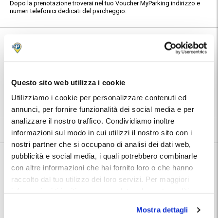
Dopo la prenotazione troverai nel tuo Voucher MyParking indirizzo e
numeri telefonici dedicati del parcheggio.
Informazioni su Garage Ponte Vecchio
🅿️ Caratteristiche:
custodito, ztl no problem
⭐ Votato dai clienti:
9
.8
Questo sito web utilizza i cookie
📍 Destinazioni servite:
Utilizziamo i cookie per personalizzare contenuti ed
|
Firenze
annunci, per fornire funzionalità dei social media e per
analizzare il nostro traffico. Condividiamo inoltre
9.8
6 recensioni
Vedi tutte
informazioni sul modo in cui utilizzi il nostro sito con i
nostri partner che si occupano di analisi dei dati web,
Nelle vicinanze:
pubblicità e social media, i quali potrebbero combinarle
Il parcheggio si trova a poco più di 100 m dal famosissimo e
con altre informazioni che hai fornito loro o che hanno
suggestivo Ponte Vecchio sul fiume Arno, uno dei simboli della città di
raccolto dal tuo utilizzo dei loro servizi. Per maggiori
Firenze. Il centro città, con i suoi innumerevoli e celeberrimi punti di
interesse artistico e culturale, è raggiungibile a piedi.
informazioni ti invitiamo a consulatare la nostra politica
sui cookies
qui
.
Mostra dettagli
Ponte Vecchio
2 minuti a