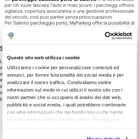
per chi vuole lasciare l'auto in mani sicure: i parcheggi offrono
vigilanza, copertura assicurativa e una gestione professionale
del veicolo, così puoi partire senza preoccupazioni.
Per Salerno parcheggio porto, MyParking offre la possibilità di
prenotare diverse soluzioni, con posti auto custoditi e
tariffe
competitive
.
Salerno Porto Parcheggio
Questo sito web utilizza i cookie
Le tariffe parcheggio porto Salerno variano in base alla durata della
sosta e ai servizi offerti. Prenotare in anticipo il proprio parcheggio
Utilizziamo i cookie per personalizzare contenuti ed
auto porto di Salerno è il modo migliore per
garantirsi un posto
annunci, per fornire funzionalità dei social media e per
vicino agli imbarchi e risparmiare sui costi
, soprattutto in alta
analizzare il nostro traffico. Condividiamo inoltre
stagione. Inoltre, prenotando online puoi confrontare i prezzi e
informazioni sul modo in cui utilizzi il nostro sito con i
scegliere l'opzione migliore tra le tante offerte di Salerno porto
nostri partner che si occupano di analisi dei dati web,
parcheggio.
pubblicità e social media, i quali potrebbero combinarle
con altre informazioni che hai fornito loro o che hanno
Dove parcheggiare a Salerno vicino al Porto
raccolto dal tuo utilizzo dei loro servizi. Per maggiori
informazioni ti invitiamo a consulatare la nostra politica
sui cookies
qui
.
Che tu parta
per un lungo viaggio o per una breve gita
,
Mostra dettagli