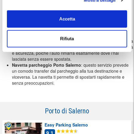
trovare dove parcheggiare a Salerno vicino porto è semplice
grazie alle varie opzioni di parcheggio porto Salerno
disponibili su MyParking.
Accetta
Scegli la
soluzione più adatta alle tue esigenze
e goditi il
viaggio, con la tranquillità di sapere che
la tua auto è in buone
mani
. Potrai scegliere servizi extra come:
Rifiuta
Tieni tu le chiavi
: con questo servizio, puoi parcheggiare la tua
auto e tenerne le chiavi con te, garantendo maggiore tranquillità
e sicurezza, poiché l'auto rimarrà esattamente dove l'hai
lasciata senza essere spostata.
Navetta parcheggio Porto Salerno
: questo servizio prevede
un comodo transfer dal parcheggio alla tua destinazione e
viceversa. La navetta ti permette di spostarti rapidamente e
senza preoccupazioni.
Porto di Salerno
Easy Parking Salerno
9.1