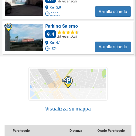
98 recensioni
Km 2,8
Vai alla scheda
or.rid.
Parking Salerno
9.4
25 recensioni
Km 6,1
Vai alla scheda
H24
Visualizza su mappa
Parcheggio
Distanza
Orario Parcheggio