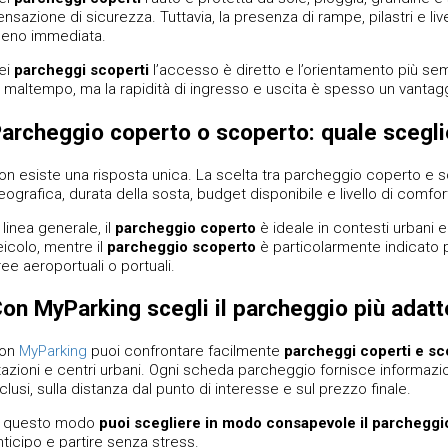
ensazione di sicurezza. Tuttavia, la presenza di rampe, pilastri e live
eno immediata.
ei
parcheggi scoperti
l’accesso è diretto e l’orientamento più semp
i maltempo, ma la rapidità di ingresso e uscita è spesso un vantag
archeggio coperto o scoperto: quale scegli
on esiste una risposta unica. La scelta tra parcheggio coperto e s
eografica, durata della sosta, budget disponibile e livello di comfo
 linea generale, il
parcheggio coperto
è ideale in contesti urbani 
eicolo, mentre il
parcheggio scoperto
è particolarmente indicato p
ree aeroportuali o portuali.
on MyParking scegli il parcheggio più adatt
on
MyParking
puoi confrontare facilmente
parcheggi coperti e sc
tazioni e centri urbani. Ogni scheda parcheggio fornisce informazioni 
nclusi, sulla distanza dal punto di interesse e sul prezzo finale.
n questo modo
puoi scegliere in modo consapevole il parcheggi
nticipo e partire senza stress.