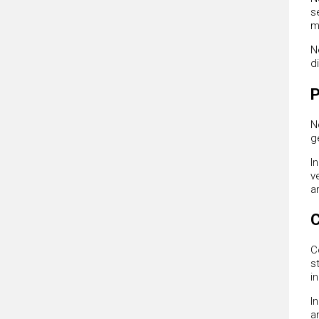
s
m
N
d
P
N
g
In
v
a
C
C
s
i
I
a