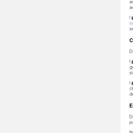
a
a
I
s
s
C
D
I
g
s
I
c
de
E
D
p
N