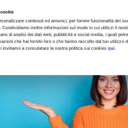
EGGIO
 cookie
orna agli articoli
> Parcheggi coperti e scoperti
rsonalizzare contenuti ed annunci, per fornire funzionalità dei so
23/01/2026
o. Condividiamo inoltre informazioni sul modo in cui utilizzi il nostr
ano di analisi dei dati web, pubblicità e social media, i quali pot
Parcheggi coperti e scoperti
azioni che hai fornito loro o che hanno raccolto dal tuo utilizzo de
i invitiamo a consulatare la nostra politica sui cookies
qui
.
Scopri come scegliere tra parcheggio coperto e scoperto