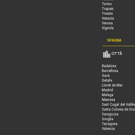
Torino
Trapani
Trieste
Venezia
Verona
Vignola
SPAGNA
CITTÀ
Badalona
Barcellona
Gavà
Getafe
Lloret de Mar
Madrid
Malaga
Manresa
Sant Cugat del Vallè
Santa Coloma de Gr
Saragozza
Siviglia
Tarragona
Valencia