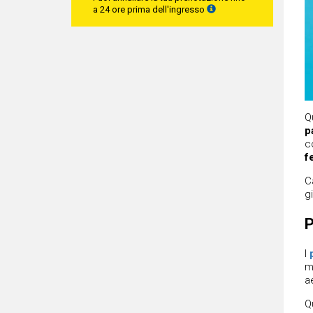
a 24 ore prima dell'ingresso
Q
p
c
f
C
g
P
I
m
a
Q