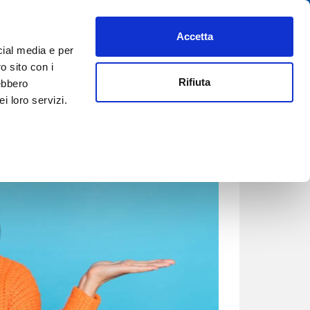
Accetta
PREFERITI
AIUTO
REGISTRATI
ACCEDI
ITA
cial media e per
o sito con i
Rifiuta
rebbero
i loro servizi.