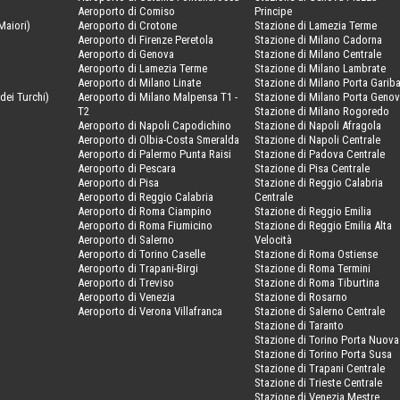
Aeroporto di Comiso
Principe
Maiori)
Aeroporto di Crotone
Stazione di Lamezia Terme
Aeroporto di Firenze Peretola
Stazione di Milano Cadorna
Aeroporto di Genova
Stazione di Milano Centrale
Aeroporto di Lamezia Terme
Stazione di Milano Lambrate
Aeroporto di Milano Linate
Stazione di Milano Porta Gariba
dei Turchi)
Aeroporto di Milano Malpensa T1 -
Stazione di Milano Porta Geno
T2
Stazione di Milano Rogoredo
Aeroporto di Napoli Capodichino
Stazione di Napoli Afragola
Aeroporto di Olbia-Costa Smeralda
Stazione di Napoli Centrale
Aeroporto di Palermo Punta Raisi
Stazione di Padova Centrale
Aeroporto di Pescara
Stazione di Pisa Centrale
Aeroporto di Pisa
Stazione di Reggio Calabria
Aeroporto di Reggio Calabria
Centrale
Aeroporto di Roma Ciampino
Stazione di Reggio Emilia
Aeroporto di Roma Fiumicino
Stazione di Reggio Emilia Alta
Aeroporto di Salerno
Velocità
Aeroporto di Torino Caselle
Stazione di Roma Ostiense
Aeroporto di Trapani-Birgi
Stazione di Roma Termini
Aeroporto di Treviso
Stazione di Roma Tiburtina
Aeroporto di Venezia
Stazione di Rosarno
Aeroporto di Verona Villafranca
Stazione di Salerno Centrale
Stazione di Taranto
Stazione di Torino Porta Nuova
Stazione di Torino Porta Susa
Stazione di Trapani Centrale
Stazione di Trieste Centrale
Stazione di Venezia Mestre