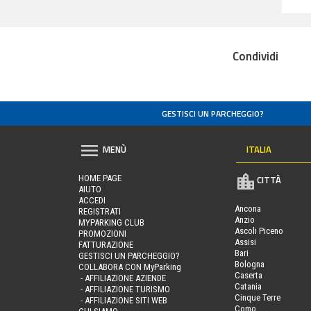
Condividi
GESTISCI UN PARCHEGGIO?
ITALIA
MENÙ
HOME PAGE
CITTÀ
AIUTO
ACCEDI
Ancona
REGISTRATI
Anzio
MYPARKING CLUB
Ascoli Piceno
PROMOZIONI
Assisi
FATTURAZIONE
Bari
GESTISCI UN PARCHEGGIO?
Bologna
COLLABORA CON MyParking
Caserta
- AFFILIAZIONE AZIENDE
Catania
- AFFILIAZIONE TURISMO
Cinque Terre
- AFFILIAZIONE SITI WEB
Como