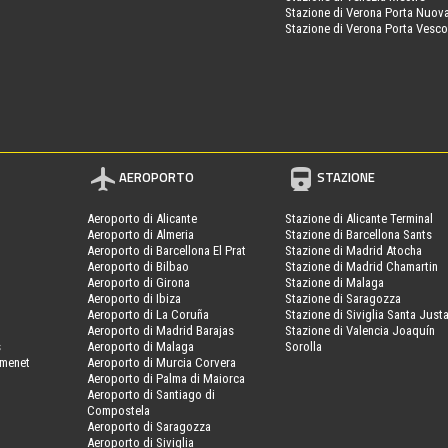
Stazione di Verona Porta Nuov
Stazione di Verona Porta Vesc
AEROPORTO
STAZIONE
Aeroporto di Alicante
Stazione di Alicante Terminal
Aeroporto di Almeria
Stazione di Barcellona Sants
Aeroporto di Barcellona El Prat
Stazione di Madrid Atocha
Aeroporto di Bilbao
Stazione di Madrid Chamartin
Aeroporto di Girona
Stazione di Malaga
Aeroporto di Ibiza
Stazione di Saragozza
Aeroporto di La Coruña
Stazione di Siviglia Santa Just
Aeroporto di Madrid Barajas
Stazione di Valencia Joaquín
s
Aeroporto di Malaga
Sorolla
amenet
Aeroporto di Murcia Corvera
Aeroporto di Palma di Maiorca
Aeroporto di Santiago di
Compostela
Aeroporto di Saragozza
Aeroporto di Siviglia