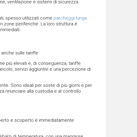
e, ventilazione e sistemi di sicurezza
ati, spesso utilizzati come
parcheggi lunga
n zone periferiche. La loro struttura è
 immediati.
 anche sulle tariffe.
 più elevati e, di conseguenza, tariffe
colo, servizi aggiuntivi e una percezione di
e. Sono ideali per soste di più giorni e per
 rinunciare alla custodia e al controllo
 coperto e scoperto è immediatamente
e sbalzi di temperatura, con una maggiore