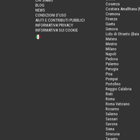
CHI SIAMO
Cosenza
BLOG
Costiera Amalfitana (
NEWS
Cremona
CONDIZIONI D’USO
Firenze
AIUTI E CONTRIBUTI PUBBLICI
Gaeta
INFORMATIVA PRIVACY
Genova
INFORMATIVA SUI COOKIE
Lido di Otranto (Baia 
Matera
Mestre
Milano
Napoli
Padova
Palermo
Perugia
Pisa
Pompei
Portofino
Reggio Calabria
Rieti
Roma
Roma Vaticano
Rosarno
Salerno
Sassari
Savona
Siena
Siracusa
Taranto