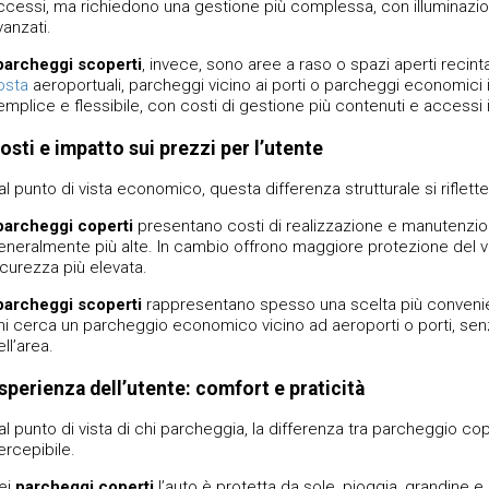
ccessi, ma richiedono una gestione più complessa, con illuminazion
vanzati.
parcheggi scoperti
, invece, sono aree a raso o spazi aperti recint
osta
aeroportuali, parcheggi vicino ai porti o parcheggi economici i
emplice e flessibile, con costi di gestione più contenuti e accessi
osti e impatto sui prezzi per l’utente
al punto di vista economico, questa differenza strutturale si riflette
parcheggi coperti
presentano costi di realizzazione e manutenzione
eneralmente più alte. In cambio offrono maggiore protezione del vei
icurezza più elevata.
parcheggi scoperti
rappresentano spesso una scelta più convenient
hi cerca un parcheggio economico vicino ad aeroporti o porti, senza
ll’area.
sperienza dell’utente: comfort e praticità
al punto di vista di chi parcheggia, la differenza tra parcheggio
ercepibile.
ei
parcheggi coperti
l’auto è protetta da sole, pioggia, grandine 