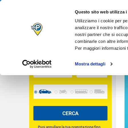
IL TUO PARCH
Questo sito web utilizza i
T
QUANDO VUOI
TROVA IL TUO PARCHEGGIO
Utilizziamo i cookie per pe
analizzare il nostro traffic
nostri partner che si occup
INGRESSO
combinarle con altre inform
Per maggiori informazioni t
USCITA
Mostra dettagli
CERCA
Puoi annullare la tua prenotazione fino