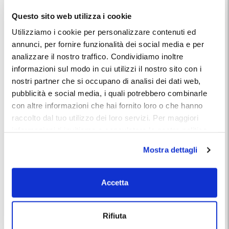
Queste caratteristiche rendono il
parcheggio custodito
Questo sito web utilizza i cookie
durante crociera
la scelta preferita da chi parte
serenamente sapendo che il proprio veicolo è al sicuro fino
Utilizziamo i cookie per personalizzare contenuti ed
al rientro.
annunci, per fornire funzionalità dei social media e per
analizzare il nostro traffico. Condividiamo inoltre
Parcheggi con navetta per il porto
informazioni sul modo in cui utilizzi il nostro sito con i
crociere
nostri partner che si occupano di analisi dei dati web,
pubblicità e social media, i quali potrebbero combinarle
Molti
parcheggi con navetta per terminal crociere
si
con altre informazioni che hai fornito loro o che hanno
trovano leggermente più distanti dal porto, ma compensano
raccolto dal tuo utilizzo dei loro servizi. Per maggiori
con un servizio di trasferimento rapido ed efficiente.
informazioni ti invitiamo a consulatare la nostra politica
In genere il
parcheggio con navetta porto
funziona così:
sui cookies
qui
.
Mostra dettagli
Arrivi al parcheggio con la tua auto
Lasci il veicolo nell’area custodita
Una navetta ti accompagna direttamente al terminal
Accetta
crociere
Al rientro, la navetta ti riporta al parcheggio
Le navette sono frequenti e coordinate con gli orari di
Rifiuta
imbarco, operative in base alle partenze delle navi e incluse