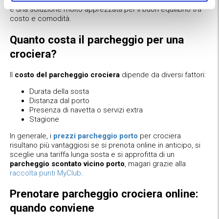
nel prezzo del parcheggio. Il
parcheggio navetta crociera
è una soluzione molto apprezzata per il buon equilibrio tra
costo e comodità.
Quanto costa il parcheggio per una
crociera?
Il
costo del parcheggio crociera
dipende da diversi fattori:
Durata della sosta
Distanza dal porto
Presenza di navetta o servizi extra
Stagione
In generale, i
prezzi parcheggio porto
per crociera
risultano più vantaggiosi se si prenota online in anticipo, si
sceglie una tariffa lunga sosta e si approfitta di un
parcheggio scontato vicino porto
, magari grazie alla
raccolta punti MyClub
.
Prenotare parcheggio crociera online:
quando conviene