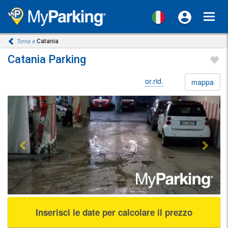
Toggl
navig
Catania
Torna a
Catania Parking
or.rid.
mappa
Previous
Next
Inserisci le date per calcolare il prezzo