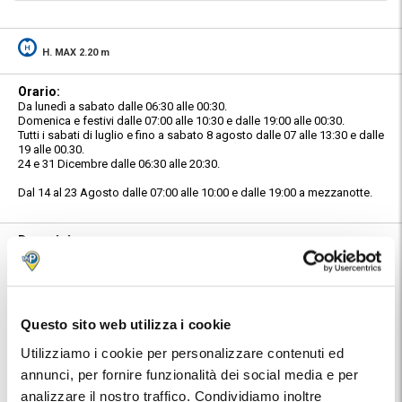
H. MAX 2.20 m
Orario:
Da lunedì a sabato dalle 06:30 alle 00:30.
Domenica e festivi dalle 07:00 alle 10:30 e dalle 19:00 alle 00:30.
Tutti i sabati di luglio e fino a sabato 8 agosto dalle 07 alle 13:30 e dalle
19 alle 00.30.
24 e 31 Dicembre dalle 06:30 alle 20:30.
Dal 14 al 23 Agosto dalle 07:00 alle 10:00 e dalle 19:00 a mezzanotte.
Descrizione:
Catania Parking si trova a Catania, in zona centrale, vicino all'ospedale
Garibaldi, e a molti altri servizi dove è difficile posteggiare.
Caratteristiche:
Sicuro e sorvegliato con personale sempre presente e disponibile
Questo sito web utilizza i cookie
durante l'orario di apertura.
Utilizziamo i cookie per personalizzare contenuti ed
Posizione:
annunci, per fornire funzionalità dei social media e per
Troverai indirizzo e numeri telefonici del parcheggio nella conferma
prenotazione MyParking.
analizzare il nostro traffico. Condividiamo inoltre