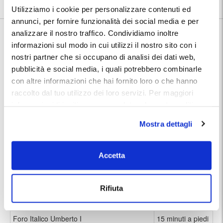
7.3
28 recensioni
Vedi tutte
Utilizziamo i cookie per personalizzare contenuti ed
annunci, per fornire funzionalità dei social media e per
Nelle vicinanze:
analizzare il nostro traffico. Condividiamo inoltre
Il parcheggio si trova a pochi passi da via Roma, lungo e ampio viale
informazioni sul modo in cui utilizzi il nostro sito con i
cittadino, in cui transitano diverse linee di autobus che permettono di
raggiungere in circa 10 minuti la stazione ferroviaria di Palermo
nostri partner che si occupano di analisi dei dati web,
Centrale. Innumerevoli sono i luoghi di interesse artistico e culturale,
pubblicità e social media, i quali potrebbero combinarle
situati a breve distanza e raggiungibili a piedi. Segnaliamo ad
con altre informazioni che hai fornito loro o che hanno
esempio:
raccolto dal tuo utilizzo dei loro servizi. Per maggiori
informazioni ti invitiamo a consulatare la nostra politica
Fontana Pretoria
1 minuto a piedi
sui cookies
qui
.
Mostra dettagli
Piazza Villena (Quattro Canti)
1 minuto a piedi
Chiesa di San Cataldo
3 minuti a piedi
Accetta
Regio Teatro Santa Cecilia
7 minuti a piedi
Cattedrale di Palermo
10 minuti a piedi
Mercato di Ballarò
10 minuti a piedi
Rifiuta
Piazza Giuseppe Verdi e il Teatro Massimo
10 minuti a piedi
Foro Italico Umberto I
15 minuti a piedi