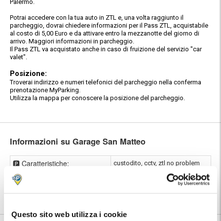
Palermo.
Potrai accedere con la tua auto in ZTL e, una volta raggiunto il
parcheggio, dovrai chiedere informazioni per il Pass ZTL, acquistabile
al costo di 5,00 Euro e da attivare entro la mezzanotte del giorno di
arrivo. Maggiori informazioni in parcheggio.
Il Pass ZTL va acquistato anche in caso di fruizione del servizio "car
valet".
Posizione:
Troverai indirizzo e numeri telefonici del parcheggio nella conferma
prenotazione MyParking.
Utilizza la mappa per conoscere la posizione del parcheggio.
Informazioni su Garage San Matteo
🅿️ Caratteristiche:
custodito, cctv, ztl no problem
⭐ Votato dai clienti:
7
.3
📍 Destinazioni servite:
|
Porto di Palermo
|
Palermo
Questo sito web utilizza i cookie