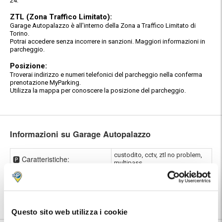
24.
ZTL (Zona Traffico Limitato):
Garage Autopalazzo è all'interno della Zona a Traffico Limitato di
Torino.
Potrai accedere senza incorrere in sanzioni. Maggiori informazioni in
parcheggio.
Posizione:
Troverai indirizzo e numeri telefonici del parcheggio nella conferma
prenotazione MyParking.
Utilizza la mappa per conoscere la posizione del parcheggio.
Informazioni su Garage Autopalazzo
custodito, cctv, ztl no problem,
🅿️ Caratteristiche:
multipass
⭐ Votato dai clienti:
8
.8
|
Stazione di Torino Porta Nuova
|
📍 Destinazioni servite:
Torino
Questo sito web utilizza i cookie