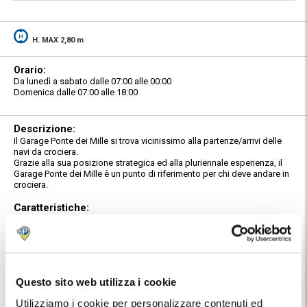
H. MAX 2,80 m
Orario:
Da lunedì a sabato dalle 07:00 alle 00:00
Domenica dalle 07:00 alle 18:00
Descrizione:
Il Garage Ponte dei Mille si trova vicinissimo alla partenze/arrivi delle
navi da crociera.
Grazie alla sua posizione strategica ed alla pluriennale esperienza, il
Garage Ponte dei Mille è un punto di riferimento per chi deve andare in
crociera.
Caratteristiche:
Il parcheggio è custodito e guardianato; il sistema di
videosorveglianza 24h su 24 attraverso telecamere a circuito chiuso,
garantisce la massima sicurezza per i mezzi in parcheggio. Inoltre il
personale presidia il parcheggio, tutti i giorni, durante l'orario di
apertura al pubblico.
Questo sito web utilizza i cookie
Servizio Car Valet:
Il Garage Ponte dei Mille svolge il servizio di ritiro e riconsegna vetture
Utilizziamo i cookie per personalizzare contenuti ed