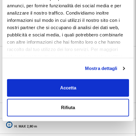
direttamente presso i pontili di imbarco/sbarco delle navi da crociera.
annunci, per fornire funzionalità dei social media e per
A tal proposito, SI PREGA INDICARE SEMPRE IL NOME DELLA NAVE.
analizzare il nostro traffico. Condividiamo inoltre
Posizione:
informazioni sul modo in cui utilizzi il nostro sito con i
Utilizza la mappa per calcolare il percorso per raggiungere il
parcheggio. Dopo la prenotazione troverai nel tuo Voucher MyParking
nostri partner che si occupano di analisi dei dati web,
indirizzo e numeri telefonici dedicati del parcheggio.
pubblicità e social media, i quali potrebbero combinarle
con altre informazioni che hai fornito loro o che hanno
raccolto dal tuo utilizzo dei loro servizi. Per maggiori
informazioni ti invitiamo a consulatare la nostra politica
Informazioni su Garage Ponte dei Mille
sui cookies
qui
.
Mostra dettagli
🅿️ Caratteristiche:
custodito, cctv
⭐ Votato dai clienti:
9
.2
Accetta
📍 Destinazioni servite:
|
Porto di Genova
Rifiuta
9.2
1568 recensioni
Vedi tutte
H. MAX 2,80 m