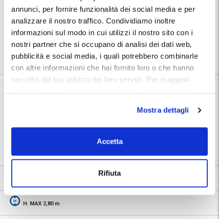
direttamente presso i pontili di imbarco/sbarco delle navi da crociera.
annunci, per fornire funzionalità dei social media e per
A tal proposito, SI PREGA INDICARE SEMPRE IL NOME DELLA NAVE.
analizzare il nostro traffico. Condividiamo inoltre
Posizione:
informazioni sul modo in cui utilizzi il nostro sito con i
Utilizza la mappa per calcolare il percorso per raggiungere il
parcheggio. Dopo la prenotazione troverai nel tuo Voucher MyParking
nostri partner che si occupano di analisi dei dati web,
indirizzo e numeri telefonici dedicati del parcheggio.
pubblicità e social media, i quali potrebbero combinarle
con altre informazioni che hai fornito loro o che hanno
raccolto dal tuo utilizzo dei loro servizi. Per maggiori
informazioni ti invitiamo a consulatare la nostra politica
Informazioni su Garage Ponte dei Mille
sui cookies
qui
.
Mostra dettagli
🅿️ Caratteristiche:
custodito, cctv
⭐ Votato dai clienti:
9
.2
Accetta
📍 Destinazioni servite:
|
Porto di Genova
Rifiuta
9.2
1568 recensioni
Vedi tutte
H. MAX 2,80 m