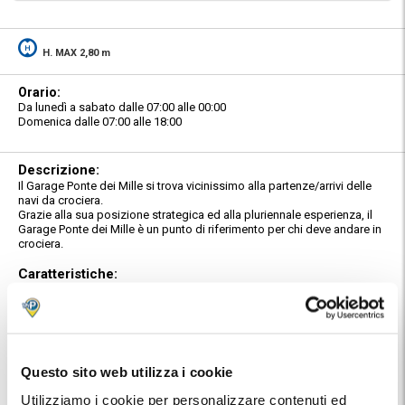
H. MAX 2,80 m
Orario:
Da lunedì a sabato dalle 07:00 alle 00:00
Domenica dalle 07:00 alle 18:00
Descrizione:
Il Garage Ponte dei Mille si trova vicinissimo alla partenze/arrivi delle
navi da crociera.
Grazie alla sua posizione strategica ed alla pluriennale esperienza, il
Garage Ponte dei Mille è un punto di riferimento per chi deve andare in
crociera.
Caratteristiche:
Il parcheggio è custodito e guardianato; il sistema di
videosorveglianza 24h su 24 attraverso telecamere a circuito chiuso,
garantisce la massima sicurezza per i mezzi in parcheggio. Inoltre il
personale presidia il parcheggio, tutti i giorni, durante l'orario di
apertura al pubblico.
Questo sito web utilizza i cookie
Servizio Car Valet:
Il Garage Ponte dei Mille svolge il servizio di ritiro e riconsegna vetture
Utilizziamo i cookie per personalizzare contenuti ed