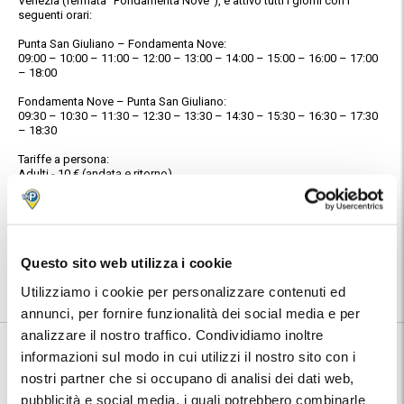
Venezia (fermata "Fondamenta Nove"), è attivo tutti i giorni con i
seguenti orari:
Punta San Giuliano – Fondamenta Nove:
09:00 – 10:00 – 11:00 – 12:00 – 13:00 – 14:00 – 15:00 – 16:00 – 17:00
– 18:00
Fondamenta Nove – Punta San Giuliano:
09:30 – 10:30 – 11:30 – 12:30 – 13:30 – 14:30 – 15:30 – 16:30 – 17:30
– 18:30
Tariffe a persona:
Adulti - 10 € (andata e ritorno)
Studenti tra i 9 e i 19 anni - 8,00 € (andata e ritorno)
Bambini sotto gli 8 anni gratuito.
Posizione:
Troverai indirizzo e numeri telefonici del parcheggio nella conferma
Questo sito web utilizza i cookie
prenotazione MyParking.
Utilizza la mappa per conoscere la posizione del parcheggio.
Utilizziamo i cookie per personalizzare contenuti ed
annunci, per fornire funzionalità dei social media e per
analizzare il nostro traffico. Condividiamo inoltre
Informazioni su Marive Transport
informazioni sul modo in cui utilizzi il nostro sito con i
nostri partner che si occupano di analisi dei dati web,
🅿️ Caratteristiche:
custodito, cctv
pubblicità e social media, i quali potrebbero combinarle