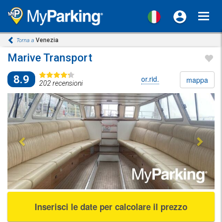
Toggl
navig
Venezia
Torna a
Marive Transport
8.9
or.rid.
mappa
202 recensioni
Previous
Next
Inserisci le date per calcolare il prezzo