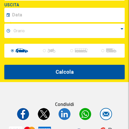
USCITA
Calcola
Condividi