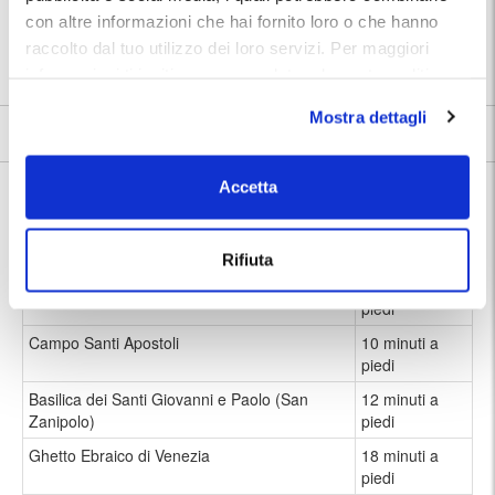
con altre informazioni che hai fornito loro o che hanno
⭐ Votato dai clienti:
8
.9
raccolto dal tuo utilizzo dei loro servizi. Per maggiori
📍 Destinazioni servite:
|
Venezia
informazioni ti invitiamo a consulatare la nostra politica
sui cookies
qui
.
Mostra dettagli
8.9
202 recensioni
Vedi tutte
Nelle vicinanze:
Accetta
Dalla fermata "Fondamenta Nove" a Venezia, si possono facilmente
raggiungere a piedi diversi luoghi di interesse:
Rifiuta
Chiesa di Santa Maria dei Miracoli
10 minuti a
piedi
Campo Santi Apostoli
10 minuti a
piedi
Basilica dei Santi Giovanni e Paolo (San
12 minuti a
Zanipolo)
piedi
Ghetto Ebraico di Venezia
18 minuti a
piedi