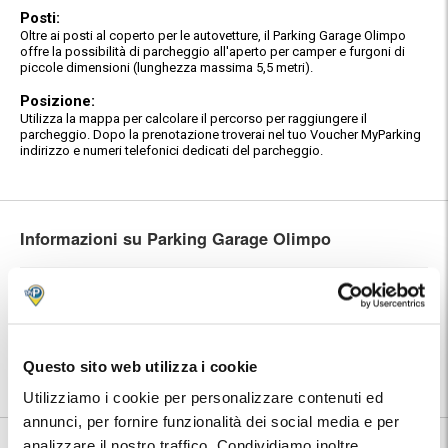
Posti:
Oltre ai posti al coperto per le autovetture, il Parking Garage Olimpo
offre la possibilità di parcheggio all'aperto per camper e furgoni di
piccole dimensioni (lunghezza massima 5,5 metri).
Posizione:
Utilizza la mappa per calcolare il percorso per raggiungere il
parcheggio. Dopo la prenotazione troverai nel tuo Voucher MyParking
indirizzo e numeri telefonici dedicati del parcheggio.
Informazioni su Parking Garage Olimpo
🅿️ Caratteristiche:
custodito
🔧 Servizi aggiuntivi:
autolavaggio
⭐ Votato dai clienti:
8
.4
Questo sito web utilizza i cookie
📍 Destinazioni servite:
|
Genova
Utilizziamo i cookie per personalizzare contenuti ed
annunci, per fornire funzionalità dei social media e per
8.4
190 recensioni
Vedi tutte
analizzare il nostro traffico. Condividiamo inoltre