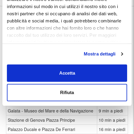
informazioni sul modo in cui utilizzi il nostro sito con i
Nelle vicinanze:
nostri partner che si occupano di analisi dei dati web,
Partendo dal Garage Olimpo, in pochi minuti a piedi, si possono
pubblicità e social media, i quali potrebbero combinarle
raggiungere l'Acquario di Genova, l'area Expo del Porto Antico, il
con altre informazioni che hai fornito loro o che hanno
Galata - Museo del Mare e della Navigazione.
A brevissima distanza si trovano anche Via Balbi, con il Museo Palazzo
raccolto dal tuo utilizzo dei loro servizi. Per maggiori
Reale e i suoi palazzi storici, sede di alcune Facoltà dell'Università
informazioni ti invitiamo a consulatare la nostra politica
degli Studi di Genova, e Via Garibaldi con i Palazzi e Musei di Strada
sui cookies
qui
.
Nuova (Palazzo Rosso, Palazzo Bianco e Palazzo Tursi).
Mostra dettagli
Con una breve passeggiata è possibile recarsi alla vicina Stazione di
"Genova Piazza Principe", da cui partono e transitano i treni diretti
verso tutte le destinazioni.
Accetta
Museo di Palazzo Reale
8 min a piedi
Palazzi e Musei di Strada Nuova
8 min a piedi
Rifiuta
Acquario di Genova
9 min a piedi
Galata - Museo del Mare e della Navigazione
9 min a piedi
Stazione di Genova Piazza Principe
10 min a piedi
Palazzo Ducale e Piazza De Ferrari
16 min a piedi