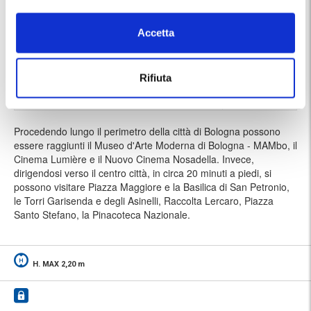
Stazione Centrale di Bologna
5 minuti
Accetta
Fermata FlixBus Bologna
2 minuti
MAMbo
13 minuti
Piazza Maggiore
18 minuti
Rifiuta
Bologna Fiera
25 minuti
Procedendo lungo il perimetro della città di Bologna possono
essere raggiunti il Museo d'Arte Moderna di Bologna - MAMbo, il
Cinema Lumière e il Nuovo Cinema Nosadella. Invece,
dirigendosi verso il centro città, in circa 20 minuti a piedi, si
possono visitare Piazza Maggiore e la Basilica di San Petronio,
le Torri Garisenda e degli Asinelli, Raccolta Lercaro, Piazza
Santo Stefano, la Pinacoteca Nazionale.
H. MAX 2,20 m