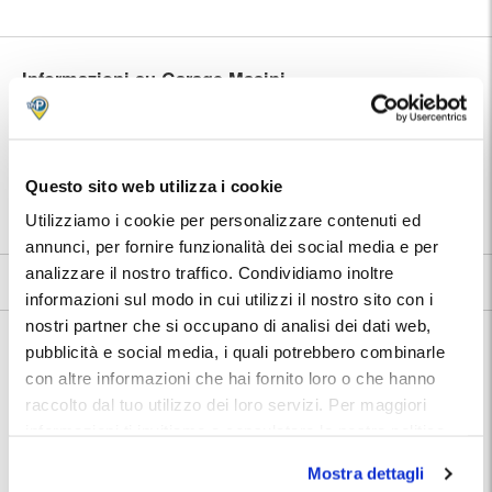
Informazioni su Garage Masini
🅿️ Caratteristiche:
custodito
⭐ Votato dai clienti:
9
.3
Questo sito web utilizza i cookie
|
Stazione di Bologna Centrale
|
📍 Destinazioni servite:
Bologna
Utilizziamo i cookie per personalizzare contenuti ed
annunci, per fornire funzionalità dei social media e per
analizzare il nostro traffico. Condividiamo inoltre
9.3
252 recensioni
Vedi tutte
informazioni sul modo in cui utilizzi il nostro sito con i
nostri partner che si occupano di analisi dei dati web,
Nelle vicinanze:
pubblicità e social media, i quali potrebbero combinarle
Garage Masini si trova a circa 200 metri dalla Stazione Centrale di
Bologna e di fronte alla Fermata FlixBus Bologna.
con altre informazioni che hai fornito loro o che hanno
A circa 2 km di distanza (25 minuti a piedi) si trova Bologna Fiera, una
raccolto dal tuo utilizzo dei loro servizi. Per maggiori
delle strutture fieristiche più grandi e importanti d'Italia, e a metà strada
informazioni ti invitiamo a consulatare la nostra politica
il Museo per la Memoria di Ustica, con oggetti provenienti dal caso
irrisolto di un incidente aereo del 1980.
sui cookies
qui
.
Mostra dettagli