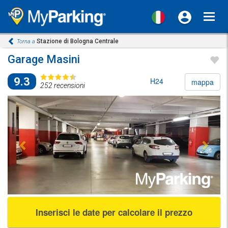
Toggl
navig
Stazione di Bologna Centrale
Torna a
Garage Masini
9.3
H24
mappa
252 recensioni
Previous
Next
Inserisci le date per calcolare il prezzo