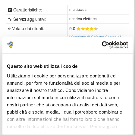
🅿️ Caratteristiche:
multipass
🔧 Servizi aggiuntivi:
ricarica elettrica
⭐ Votato dai clienti:
9
.0
|
Stazione di Salerno Centrale
|
📍 Destinazioni servite:
Salerno
9
171 recensioni
Vedi tutte
Questo sito web utilizza i cookie
Nelle vicinanze:
Utilizziamo i cookie per personalizzare contenuti ed
Garage Leone si trova in posizione particolarmente strategica per
annunci, per fornire funzionalità dei social media e per
raggiungere la Stazione, tuttavia, il centro storico si trova a meno di 1
analizzare il nostro traffico. Condividiamo inoltre
km di distanza dal parcheggio. Il centro di Salerno è prevalentemente
pedonale, ricco di negozi, locali e botteghe artigianali: partendo dalla
informazioni sul modo in cui utilizzi il nostro sito con i
stazione ci si può incamminare lungo Corso Vittorio Emanuele e
nostri partner che si occupano di analisi dei dati web,
raggiungere il cuore della città in pochi minuti.
pubblicità e social media, i quali potrebbero combinarle
con altre informazioni che hai fornito loro o che hanno
Salerno Stazione
2 minuti a piedi
raccolto dal tuo utilizzo dei loro servizi. Per maggiori
informazioni ti invitiamo a consulatare la nostra politica
Lungomare
10 minuti a piedi