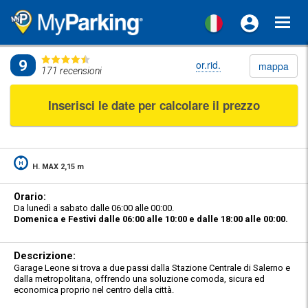
Stazione di Salerno Centrale
Torna a
Toggl
Garage Leone
navig
9
or.rid.
mappa
171 recensioni
Inserisci le date per calcolare il prezzo
H. MAX 2,15 m
Orario:
Da lunedì a sabato dalle 06:00 alle 00:00.
Domenica e Festivi dalle 06:00 alle 10:00 e dalle 18:00 alle 00:00.
Descrizione:
Garage Leone si trova a due passi dalla Stazione Centrale di Salerno e
dalla metropolitana, offrendo una soluzione comoda, sicura ed
economica proprio nel centro della città.