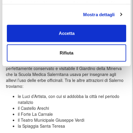
informazioni ti invitiamo a consulatare la nostra politica
Salerno Stazione
2 minuti a piedi
sui cookies
qui
.
Mostra dettagli
Lungomare
10 minuti a piedi
Duomo di Salerno
17 minuti a piedi
Accetta
Giardino della Minerva
22 minuti a piedi
Prima di arrivare al Duomo di Salerno, si raggiunge Via dei
Rifiuta
Mercanti, la più antica strada commerciale, lungo cui si trova
Palazzo Pinto con la Pinacoteca Comunale. In centro è
perfettamente conservato e visitabile il Giardino della Minerva
che la Scuola Medica Salernitana usava per insegnare agli
allievi l’uso delle erbe officinali. Tra le altre attrazioni di Salerno
troviamo:
le Luci d’Artista, con cui si addobba la città nel periodo
natalizio
il Castello Arechi
il Forte La Carnale
il Teatro Municipale Giuseppe Verdi
la Spiaggia Santa Teresa