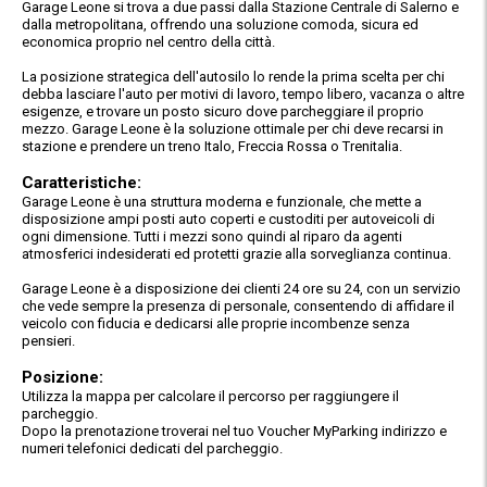
Garage Leone si trova a due passi dalla Stazione Centrale di Salerno e
dalla metropolitana, offrendo una soluzione comoda, sicura ed
economica proprio nel centro della città.
La posizione strategica dell'autosilo lo rende la prima scelta per chi
debba lasciare l'auto per motivi di lavoro, tempo libero, vacanza o altre
esigenze, e trovare un posto sicuro dove parcheggiare il proprio
mezzo. Garage Leone è la soluzione ottimale per chi deve recarsi in
stazione e prendere un treno Italo, Freccia Rossa o Trenitalia.
Caratteristiche:
Garage Leone è una struttura moderna e funzionale, che mette a
disposizione ampi posti auto coperti e custoditi per autoveicoli di
ogni dimensione. Tutti i mezzi sono quindi al riparo da agenti
atmosferici indesiderati ed protetti grazie alla sorveglianza continua.
Garage Leone è a disposizione dei clienti 24 ore su 24, con un servizio
che vede sempre la presenza di personale, consentendo di affidare il
veicolo con fiducia e dedicarsi alle proprie incombenze senza
pensieri.
Posizione:
Utilizza la mappa per calcolare il percorso per raggiungere il
parcheggio.
Dopo la prenotazione troverai nel tuo Voucher MyParking indirizzo e
numeri telefonici dedicati del parcheggio.