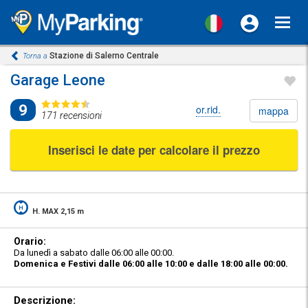
Toggl
navig
Stazione di Salerno Centrale
Torna a
Garage Leone
9
or.rid.
mappa
171 recensioni
Inserisci le date per calcolare il prezzo
H. MAX 2,15 m
Orario:
Da lunedì a sabato dalle 06:00 alle 00:00.
Domenica e Festivi dalle 06:00 alle 10:00 e dalle 18:00 alle 00:00.
Descrizione: