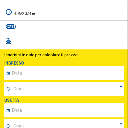
H. MAX 2,15 m
Inserisci le date per calcolare il prezzo
INGRESSO
USCITA