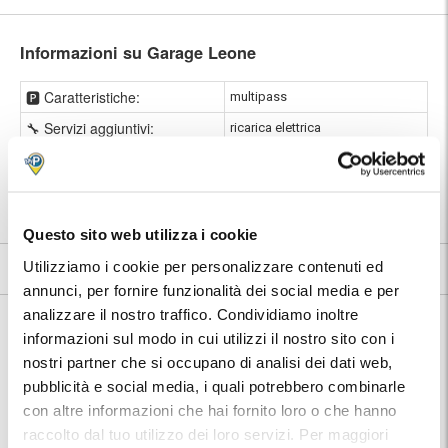
Informazioni su Garage Leone
🅿️ Caratteristiche:
multipass
🔧 Servizi aggiuntivi:
ricarica elettrica
⭐ Votato dai clienti:
9
.0
|
Stazione di Salerno Centrale
|
📍 Destinazioni servite:
Salerno
Questo sito web utilizza i cookie
Utilizziamo i cookie per personalizzare contenuti ed
9
171 recensioni
Vedi tutte
annunci, per fornire funzionalità dei social media e per
analizzare il nostro traffico. Condividiamo inoltre
Nelle vicinanze:
Garage Leone si trova in posizione particolarmente strategica per
informazioni sul modo in cui utilizzi il nostro sito con i
raggiungere la Stazione, tuttavia, il centro storico si trova a meno di 1
nostri partner che si occupano di analisi dei dati web,
km di distanza dal parcheggio. Il centro di Salerno è prevalentemente
pubblicità e social media, i quali potrebbero combinarle
pedonale, ricco di negozi, locali e botteghe artigianali: partendo dalla
stazione ci si può incamminare lungo Corso Vittorio Emanuele e
con altre informazioni che hai fornito loro o che hanno
raggiungere il cuore della città in pochi minuti.
raccolto dal tuo utilizzo dei loro servizi. Per maggiori