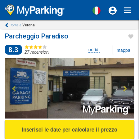
Toggl
navig
Verona
Torna a
Parcheggio Paradiso
8.3
or.rid.
mappa
27 recensioni
Previous
Next
Inserisci le date per calcolare il prezzo