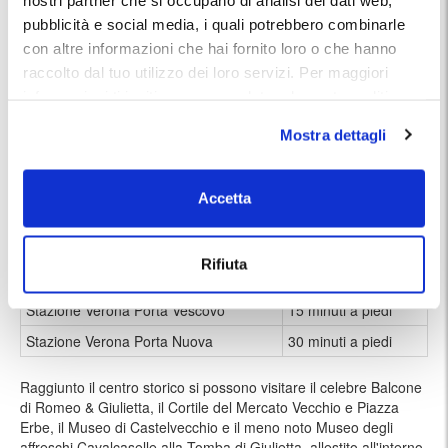
la Casa di Giulietta (700 metri), la Torre dei Lamberti (850 metri), il
pubblicità e social media, i quali potrebbero combinarle
Teatro Filarmonico e l’Arena di Verona (circa 1,5 km) e molti altri luoghi
con altre informazioni che hai fornito loro o che hanno
di interesse e monumenti della città scaligera.
raccolto dal tuo utilizzo dei loro servizi. Per maggiori
Il bellissimo anfiteatro romano dell'Arena, ben conservato e con
informazioni ti invitiamo a consulatare la nostra politica
capienza di 20.000 persone, offre un fitto programma di opere liriche e
sui cookies
qui
.
concerti durante tutto il periodo estivo. Lasciando l'auto presso
Mostra dettagli
Parcheggio Paradiso è possibile raggiungere comodamente l'Arena
attraversando le vie del centro, con una piacevole passeggiata.
La Stazione di Verona Porta Vescovo è raggiungibile con una
passeggiata di circa 15 minuti.
Accetta
Centro storico di Verona
10 minuti a piedi
Rifiuta
Arena di Verona
18 minuti a piedi
Stazione Verona Porta Vescovo
15 minuti a piedi
Stazione Verona Porta Nuova
30 minuti a piedi
Raggiunto il centro storico si possono visitare il celebre Balcone
di Romeo & Giulietta, il Cortile del Mercato Vecchio e Piazza
Erbe, il Museo di Castelvecchio e il meno noto Museo degli
affreschi Cavalcaselle alla Tomba di Giulietta, allestito all'interno