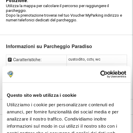
Posizione:
Utilizza la mappa per calcolare il percorso per raggiungere il
parcheggio.
Dopo la prenotazione troverai nel tuo Voucher MyParking indirizzo e
numeri telefonici dedicati del parcheggio.
Informazioni su Parcheggio Paradiso
🅿️ Caratteristiche:
custodito, cctv, wc
🔧 Servizi aggiuntivi:
autolavaggio, deposito bagagli
⭐ Votato dai clienti:
8
.3
📍 Destinazioni servite:
|
Verona
Questo sito web utilizza i cookie
Utilizziamo i cookie per personalizzare contenuti ed
8.3
27 recensioni
Vedi tutte
annunci, per fornire funzionalità dei social media e per
analizzare il nostro traffico. Condividiamo inoltre
Nelle vicinanze:
informazioni sul modo in cui utilizzi il nostro sito con i
Dal Parcheggio Paradiso si può facilmente raggiungere il centro
storico di Verona, in soli 10 minuti a piedi. A breve distanza si trovano:
nostri partner che si occupano di analisi dei dati web,