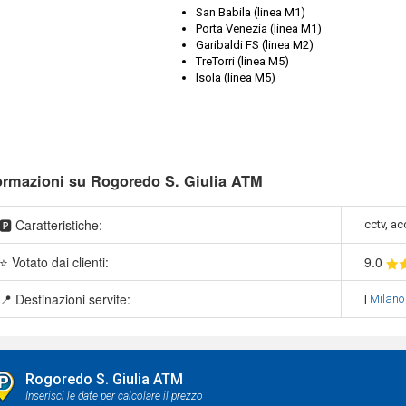
San Babila (linea M1)
Porta Venezia (linea M1)
Garibaldi FS (linea M2)
TreTorri (linea M5)
Isola (linea M5)
ormazioni su Rogoredo S. Giulia ATM
🅿️ Caratteristiche:
cctv, ac
⭐ Votato dai clienti:
9
.0
📍 Destinazioni servite:
|
Milan
Rogoredo S. Giulia ATM
Inserisci le date per calcolare il prezzo