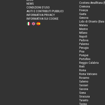
Costiera Amalfitana (
NEWS
Cremona
CONDIZIONI D’USO
Firenze
AIUTI E CONTRIBUTI PUBBLICI
Gaeta
INFORMATIVA PRIVACY
Genova
INFORMATIVA SUI COOKIE
Lido di Otranto (Baia 
Matera
Mestre
Milano
Napoli
Padova
Palermo
Perugia
Pisa
Pompei
Portofino
Reggio Calabria
Rieti
Roma
Roma Vaticano
Rosarno
Salerno
Sassari
Savona
Siena
Siracusa
Taranto
Torino