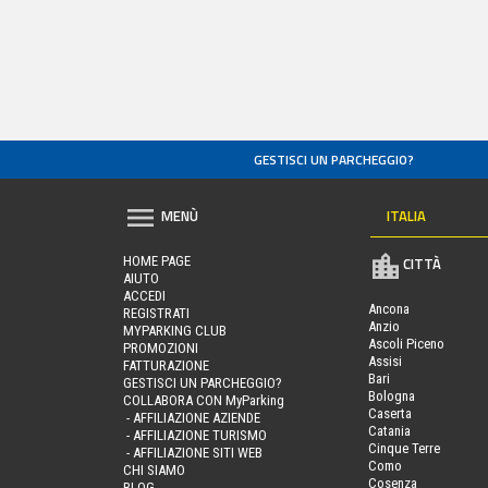
GESTISCI UN PARCHEGGIO?
ITALIA
MENÙ
HOME PAGE
CITTÀ
AIUTO
ACCEDI
Ancona
REGISTRATI
Anzio
MYPARKING CLUB
Ascoli Piceno
PROMOZIONI
Assisi
FATTURAZIONE
Bari
GESTISCI UN PARCHEGGIO?
Bologna
COLLABORA CON MyParking
Caserta
- AFFILIAZIONE AZIENDE
Catania
- AFFILIAZIONE TURISMO
Cinque Terre
- AFFILIAZIONE SITI WEB
Como
CHI SIAMO
Cosenza
BLOG