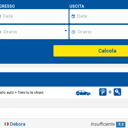
GRESSO
USCITA
Calcola
to auto + Tieni tu le chiavi
Debora
Insufficiente
5.2