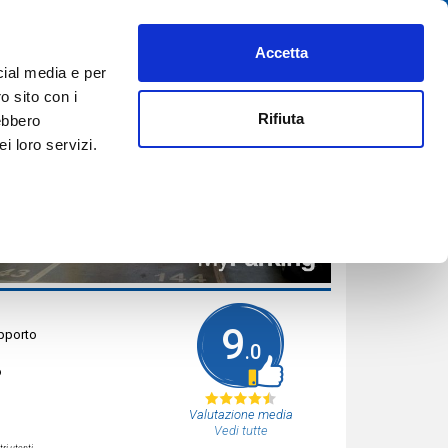
Accetta
PREFERITI
AIUTO
REGISTRATI
ACCEDI
ITA
cial media e per
PRENOTA ORA
o sito con i
Rifiuta
rebbero
i loro servizi.
9
apporto
.0
o
Valutazione media
Vedi tutte
ri utenti