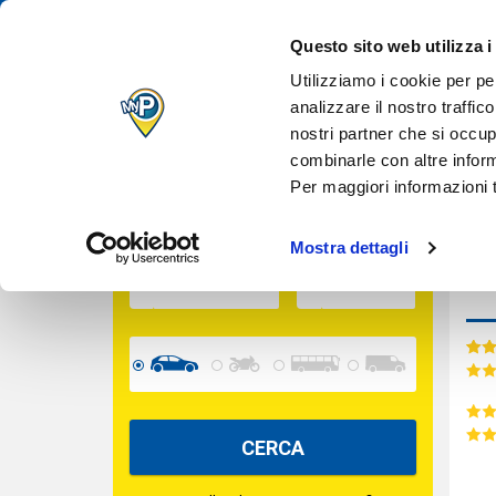
IL TUO PARCH
Des
Questo sito web utilizza i
QUANDO VUOI
Inserisci le date per calcolare il prezzo
Utilizziamo i cookie per pe
analizzare il nostro traffic
nostri partner che si occup
Cara
INGRESSO
combinarle con altre inform
Per maggiori informazioni t
USCITA
Mostra dettagli
CERCA