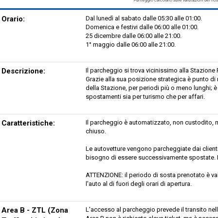
Orario:
Dal lunedì al sabato dalle 05:30 alle 01:00.
Domenica e festivi dalle 06:00 alle 01:00.
25 dicembre dalle 06:00 alle 21:00.
1° maggio dalle 06:00 alle 21:00.
Descrizione:
Il parcheggio si trova vicinissimo alla Stazione
Grazie alla sua posizione strategica è punto di r
della Stazione, per periodi più o meno lunghi; è
spostamenti sia per turismo che per affari.
Caratteristiche:
Il parcheggio è automatizzato, non custodito, 
chiuso.
Le autovetture vengono parcheggiate dai clienti,
bisogno di essere successivamente spostate. Le
ATTENZIONE: il periodo di sosta prenotato è vali
l'auto al di fuori degli orari di apertura.
Area B - ZTL (Zona
L'accesso al parcheggio prevede il transito nell