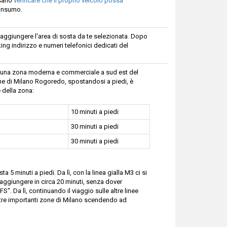
sario
verificare che il proprio veicolo possa
consumo.
 raggiungere l'area di sosta da te selezionata. Dopo
ng indirizzo e numeri telefonici dedicati del
ia, una zona moderna e commerciale a sud est del
ione di Milano Rogoredo, spostandosi a piedi, è
 della zona:
10 minuti a piedi
30 minuti a piedi
30 minuti a piedi
5 minuti a piedi. Da lì, con la linea gialla M3 ci si
raggiungere in circa 20 minuti, senza dover
S". Da lì, continuando il viaggio sulle altre linee
ltre importanti zone di Milano scendendo ad