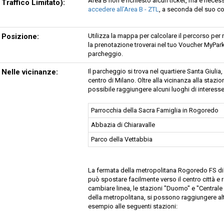
Area B non è richiesto alcun ticket, ma è neces
Traffico Limitato):
accedere all'Area B - ZTL
, a seconda del suo 
Posizione:
Utilizza la mappa per calcolare il percorso per
la prenotazione troverai nel tuo Voucher MyParki
parcheggio.
Nelle vicinanze:
Il parcheggio si trova nel quartiere Santa Giul
centro di Milano. Oltre alla vicinanza alla staz
possibile raggiungere alcuni luoghi di interesse
Parrocchia della Sacra Famiglia in Rogoredo
Abbazia di Chiaravalle
Parco della Vettabbia
La fermata della metropolitana Rogoredo FS dista 
può spostare facilmente verso il centro città e 
cambiare linea, le stazioni "Duomo" e "Centrale F
della metropolitana, si possono raggiungere a
esempio alle seguenti stazioni: