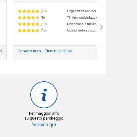
(10)
Organizzazione del personale
(9)
(10)
Ubicazione e facilità di accesso al parcheggio
(10)
Qualità della struttura
6
Coperto auto + Tieni tu le chiavi
01
Per maggiori info
su questo parcheggio
Scrivici qui