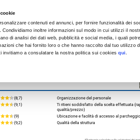
EGGIO
tinazioni servite >
 cookie
Milano
Stazione di Milano Rogoredo
rsonalizzare contenuti ed annunci, per fornire funzionalità dei so
Rogoredo S. Giulia ATM
o. Condividiamo inoltre informazioni sul modo in cui utilizzi il nostr
or.rid.
MAPPA
ano di analisi dei dati web, pubblicità e social media, i quali pot
tteristiche
azioni che hai fornito loro o che hanno raccolto dal tuo utilizzo de
H. MAX 1,90 m
i invitiamo a consulatare la nostra politica sui cookies
qui
.
(8,7)
Organizzazione del personale
(9,1)
Ti ritieni soddisfatto della scelta effettuata (r
qualità/prezzo)
(9)
Ubicazione e facilità di accesso al parcheggi
(9,2)
Qualità della struttura
*Punteggio calcolato sulle valutazioni dei nost