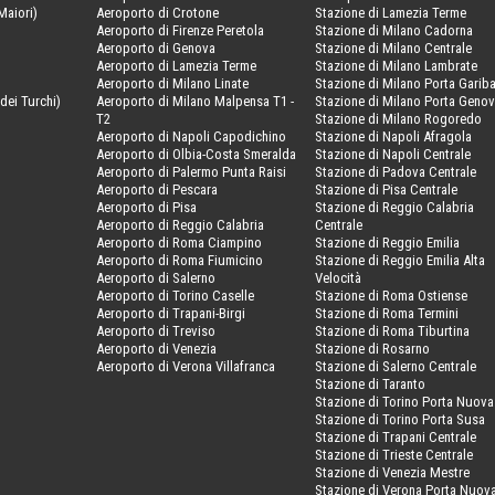
Maiori)
Aeroporto di Crotone
Stazione di Lamezia Terme
Aeroporto di Firenze Peretola
Stazione di Milano Cadorna
Aeroporto di Genova
Stazione di Milano Centrale
Aeroporto di Lamezia Terme
Stazione di Milano Lambrate
Aeroporto di Milano Linate
Stazione di Milano Porta Gariba
dei Turchi)
Aeroporto di Milano Malpensa T1 -
Stazione di Milano Porta Geno
T2
Stazione di Milano Rogoredo
Aeroporto di Napoli Capodichino
Stazione di Napoli Afragola
Aeroporto di Olbia-Costa Smeralda
Stazione di Napoli Centrale
Aeroporto di Palermo Punta Raisi
Stazione di Padova Centrale
Aeroporto di Pescara
Stazione di Pisa Centrale
Aeroporto di Pisa
Stazione di Reggio Calabria
Aeroporto di Reggio Calabria
Centrale
Aeroporto di Roma Ciampino
Stazione di Reggio Emilia
Aeroporto di Roma Fiumicino
Stazione di Reggio Emilia Alta
Aeroporto di Salerno
Velocità
Aeroporto di Torino Caselle
Stazione di Roma Ostiense
Aeroporto di Trapani-Birgi
Stazione di Roma Termini
Aeroporto di Treviso
Stazione di Roma Tiburtina
Aeroporto di Venezia
Stazione di Rosarno
Aeroporto di Verona Villafranca
Stazione di Salerno Centrale
Stazione di Taranto
Stazione di Torino Porta Nuova
Stazione di Torino Porta Susa
Stazione di Trapani Centrale
Stazione di Trieste Centrale
Stazione di Venezia Mestre
Stazione di Verona Porta Nuov