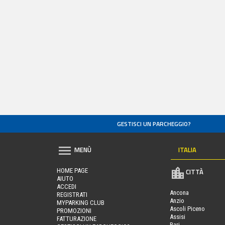
GESTISCI UN PARCHEGGIO?
ITALIA
MENÙ
HOME PAGE
CITTÀ
AIUTO
ACCEDI
Ancona
REGISTRATI
Anzio
MYPARKING CLUB
Ascoli Piceno
PROMOZIONI
Assisi
FATTURAZIONE
Bari