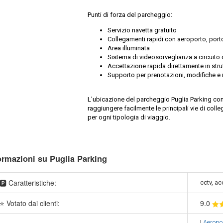
Punti di forza del parcheggio:
Servizio navetta gratuito
Collegamenti rapidi con aeroporto, port
Area illuminata
Sistema di videosorveglianza a circuito 
Accettazione rapida direttamente in stru
Supporto per prenotazioni, modifiche e r
L'ubicazione del parcheggio Puglia Parking consen
raggiungere facilmente le principali vie di col
per ogni tipologia di viaggio.
ormazioni su Puglia Parking
🅿️ Caratteristiche:
cctv, ac
⭐ Votato dai clienti:
9
.0
|
Aeropo