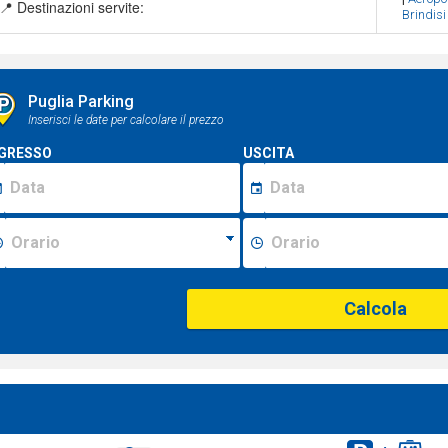
📍 Destinazioni servite:
Brindisi
Puglia Parking
Inserisci le date per calcolare il prezzo
GRESSO
USCITA
Calcola