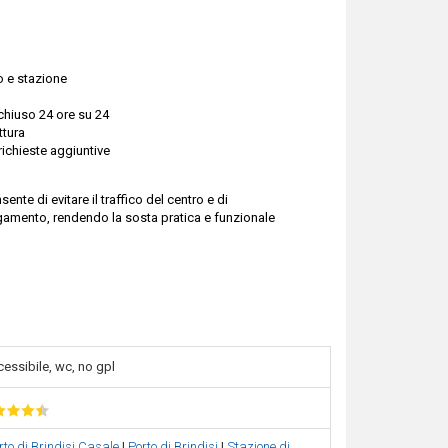
o e stazione
chiuso 24 ore su 24
ttura
ichieste aggiuntive
te di evitare il traffico del centro e di
legamento, rendendo la sosta pratica e funzionale
cessibile, wc, no gpl
rto di Brindisi Casale
|
Porto di Brindisi
|
Stazione di