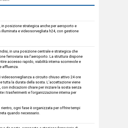
si, in posizione strategica anche per aeroporto e
ea illuminata e videosorvegliata h24, con gestione
indisi, in una posizione centrale e strategica che
ne ferroviaria sia l’aeroporto. La struttura dispone
tire accesso rapido, viabilità interna scorrevole e
e affluenza.
i videosorveglianza a circuito chiuso attivo 24 ore
e tutta la durata della sosta. L’accettazione viene
, con indicazioni chiare per iniziare la sosta senza
e i trasferimenti e l’organizzazione interna per
al rientro, ogni fase è organizzata per offrire tempi
creta quando necessario.