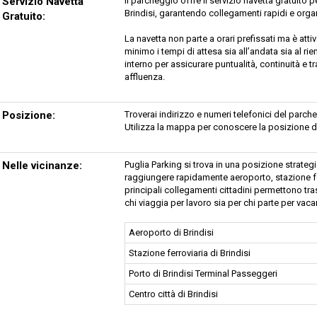
Servizio Navetta
Il parcheggio offre il servizio navetta gratuito 
Brindisi, garantendo collegamenti rapidi e organ
Gratuito:
La navetta non parte a orari prefissati ma è attiva
minimo i tempi di attesa sia all’andata sia al rie
interno per assicurare puntualità, continuità e 
affluenza.
Posizione:
Troverai indirizzo e numeri telefonici del par
Utilizza la mappa per conoscere la posizione d
Nelle vicinanze:
Puglia Parking si trova in una posizione strateg
raggiungere rapidamente aeroporto, stazione ferr
principali collegamenti cittadini permettono trasf
chi viaggia per lavoro sia per chi parte per vaca
Aeroporto di Brindisi
Stazione ferroviaria di Brindisi
Porto di Brindisi Terminal Passeggeri
Centro città di Brindisi