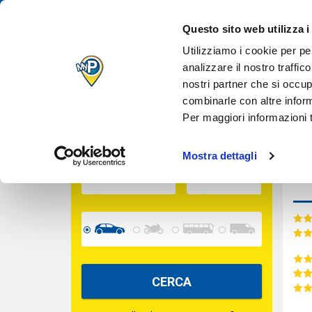
IL TUO PARCH
Des
Questo sito web utilizza i
QUANDO VUOI
Inserisci le date per calcolare il prezzo
Utilizziamo i cookie per pe
analizzare il nostro traffic
nostri partner che si occup
Cara
INGRESSO
combinarle con altre inform
Per maggiori informazioni t
USCITA
Mostra dettagli
CERCA