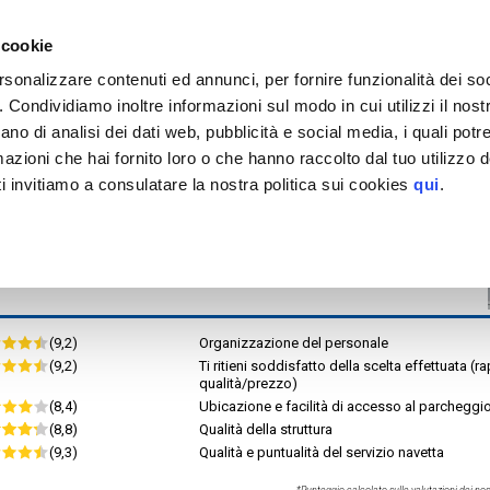
EGGIO
tinazioni servite >
 cookie
Aeroporto di Brindisi Casale
Porto di Brindisi
St
rsonalizzare contenuti ed annunci, per fornire funzionalità dei so
Puglia Parking
o. Condividiamo inoltre informazioni sul modo in cui utilizzi il nostr
or.rid.
MAPPA
ano di analisi dei dati web, pubblicità e social media, i quali pot
tteristiche
azioni che hai fornito loro o che hanno raccolto dal tuo utilizzo de
i invitiamo a consulatare la nostra politica sui cookies
qui
.
(9,2)
Organizzazione del personale
(9,2)
Ti ritieni soddisfatto della scelta effettuata (r
qualità/prezzo)
(8,4)
Ubicazione e facilità di accesso al parcheggi
(8,8)
Qualità della struttura
(9,3)
Qualità e puntualità del servizio navetta
*Punteggio calcolato sulle valutazioni dei nost