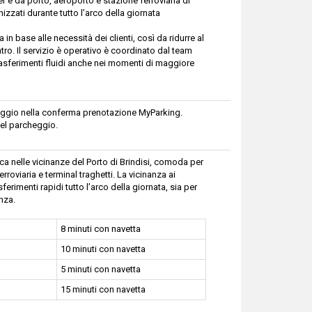
per e da porto, aeroporto e stazione ferroviaria di
izzati durante tutto l’arco della giornata
 in base alle necessità dei clienti, così da ridurre al
ntro. Il servizio è operativo è coordinato dal team
trasferimenti fluidi anche nei momenti di maggiore
cheggio nella conferma prenotazione MyParking.
el parcheggio.
ica nelle vicinanze del Porto di Brindisi, comoda per
oviaria e terminal traghetti. La vicinanza ai
erimenti rapidi tutto l’arco della giornata, sia per
nza.
8 minuti con navetta
10 minuti con navetta
5 minuti con navetta
15 minuti con navetta