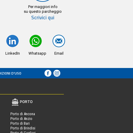
Per maggiori info
su questo parcheggio
Scrivici qui
LinkedIn
Whatsapp
Email
IZIONI D’USO
PORTO
Porto di Ancona
Porto di Anzio
Porto di Bari
Porto di Brindisi
 -
Porto di Cagliari