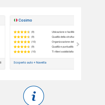
Cosimo
Ottim
(9)
Ubicazione e facilità di accesso al parcheggio
(9)
Qualità della struttura
(10)
Organizzazione del personale
(9)
Qualità e puntualità del servizio navetta
(10)
6
Scoperto auto + Navetta
0