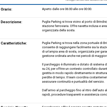
Orario:
Aperto dalle ore 06:00 alle ore 00:00.
Descrizione:
Puglia Parking si trova vicino al porto di Brindi
stazione ferroviaria. Offre navetta inclusa e ar
organizzata della sosta.
Caratteristiche:
Puglia Parking si trova nella zona portuale di Br
consente di raggiungere facilmente sia la stazio
di un’ampia area di sosta, organizzata per garan
gestione ordinata anche nei periodi di maggior
Il parcheggio è illuminato e dotato di sistema d
su 24, per offrire un contesto controllato durant
gestita in modo rapido direttamente in struttura
perdite di tempo. Il team coordina costantement
assicurare continuità e puntualità del servizio.
Dall’arrivo al parcheggio fino al ritiro dell’auto 
rapidi, procedure trasparenti e assistenza con