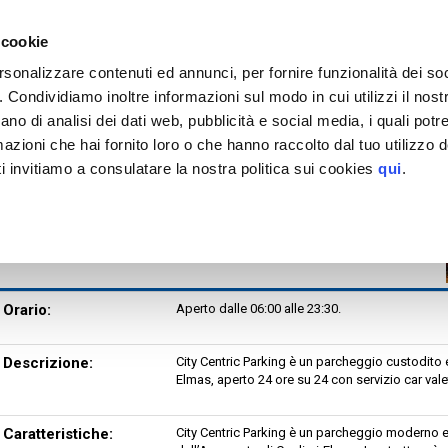
EGGIO
tinazioni servite >
 cookie
Aeroporto di Cagliari Elmas
rsonalizzare contenuti ed annunci, per fornire funzionalità dei so
City Centric Parking Extra
o. Condividiamo inoltre informazioni sul modo in cui utilizzi il nostr
or.rid.
MAPPA
ano di analisi dei dati web, pubblicità e social media, i quali pot
tteristiche
azioni che hai fornito loro o che hanno raccolto dal tuo utilizzo de
H. MAX 2,30 m
i invitiamo a consulatare la nostra politica sui cookies
qui
.
izi aggiuntivi
Orario:
Aperto dalle 06:00 alle 23:30.
Descrizione:
City Centric Parking è un parcheggio custodito e
Elmas, aperto 24 ore su 24 con servizio car va
Caratteristiche:
City Centric Parking è un parcheggio moderno e 