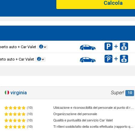
Calcola
erto auto + Car Valet
rto auto + Car Valet
virginia
Super!
10
(10)
Ubicazione e riconoscibiltà del personale al punto di ritrovo
(10)
Organizzazione del personale
(10)
Qualità e puntualità del servizio Car Valet
(10)
Ti ritieni soddisfatto della scelta effettuata (rapporto qualità/prezzo)