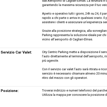
dall’Aeroporto di Cagliari-Elmas. La struttura è
garantendo la massima sicurezza per il tuo vei
Aperto e operativo tutti i giorni, 24h su 24, il
rapido a chi parte o arriva in qualsiasi orario. 
assistere i clienti e assicurare un’esperienza s
Grazie alla posizione strategica, alla sorveglian
Parking rappresenta la soluzione ideale per ch
vicino all’aeroporto di Cagliari-Elmas.
Servizio Car Valet:
City Centric Parking mette a disposizione il serv
l’auto direttamente al terminal dell’aeroport
più agevole.
Con il servizio car valet l'auto sarà ritirata e ri
servizio è necessario chiamare almeno 20 minuti 
ritiro del mezzo con gli operatori.
Posizione:
Troverai indirizzo e numeri telefonici del par
Utilizza la mappa per conoscere la posizione d