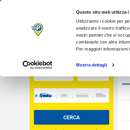
IL TUO PARCH
Des
Questo sito web utilizza i
QUANDO VUOI
Inserisci le date per calcolare il prezzo
Utilizziamo i cookie per pe
analizzare il nostro traffic
nostri partner che si occup
Cara
INGRESSO
combinarle con altre inform
Per maggiori informazioni t
USCITA
Mostra dettagli
Serv
CERCA