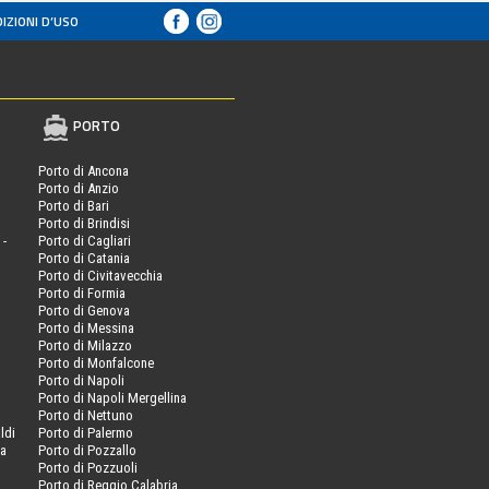
IZIONI D’USO
PORTO
Porto di Ancona
Porto di Anzio
Porto di Bari
Porto di Brindisi
 -
Porto di Cagliari
Porto di Catania
Porto di Civitavecchia
Porto di Formia
Porto di Genova
Porto di Messina
Porto di Milazzo
Porto di Monfalcone
Porto di Napoli
Porto di Napoli Mergellina
Porto di Nettuno
ldi
Porto di Palermo
va
Porto di Pozzallo
Porto di Pozzuoli
Porto di Reggio Calabria