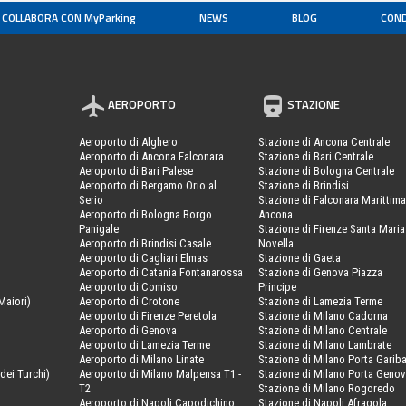
COLLABORA CON MyParking
NEWS
BLOG
COND
AEROPORTO
STAZIONE
Aeroporto di Alghero
Stazione di Ancona Centrale
Aeroporto di Ancona Falconara
Stazione di Bari Centrale
Aeroporto di Bari Palese
Stazione di Bologna Centrale
Aeroporto di Bergamo Orio al
Stazione di Brindisi
Serio
Stazione di Falconara Marittima
Aeroporto di Bologna Borgo
Ancona
Panigale
Stazione di Firenze Santa Maria
Aeroporto di Brindisi Casale
Novella
Aeroporto di Cagliari Elmas
Stazione di Gaeta
Aeroporto di Catania Fontanarossa
Stazione di Genova Piazza
Aeroporto di Comiso
Principe
Maiori)
Aeroporto di Crotone
Stazione di Lamezia Terme
Aeroporto di Firenze Peretola
Stazione di Milano Cadorna
Aeroporto di Genova
Stazione di Milano Centrale
Aeroporto di Lamezia Terme
Stazione di Milano Lambrate
Aeroporto di Milano Linate
Stazione di Milano Porta Gariba
dei Turchi)
Aeroporto di Milano Malpensa T1 -
Stazione di Milano Porta Geno
T2
Stazione di Milano Rogoredo
Aeroporto di Napoli Capodichino
Stazione di Napoli Afragola