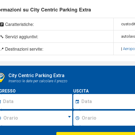
ormazioni su City Centric Parking Extra
🅿️ Caratteristiche:
custodit
🔧 Servizi aggiuntivi:
autolav
📍 Destinazioni servite:
|
Aeropo
City Centric Parking Extra
Inserisci le date per calcolare il prezzo
GRESSO
USCITA