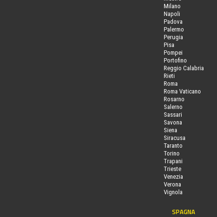
Milano
Napoli
Padova
Palermo
Perugia
Pisa
Pompei
Portofino
Reggio Calabria
Rieti
Roma
Roma Vaticano
Rosarno
Salerno
Sassari
Savona
Siena
Siracusa
Taranto
Torino
Trapani
Trieste
Venezia
Verona
Vignola
SPAGNA