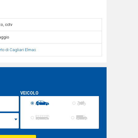
o, cctv
aggio
rto di Cagliari Elmas
VEICOLO