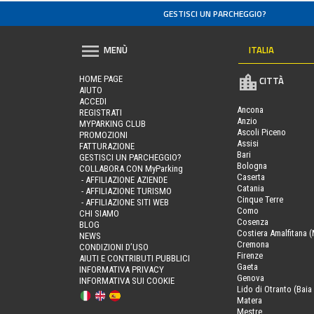
GESTISCI UN PARCHEGGIO?
ITALIA
MENÙ
HOME PAGE
CITTÀ
AIUTO
ACCEDI
Ancona
REGISTRATI
Anzio
MYPARKING CLUB
Ascoli Piceno
PROMOZIONI
Assisi
FATTURAZIONE
Bari
GESTISCI UN PARCHEGGIO?
Bologna
COLLABORA CON MyParking
Caserta
- AFFILIAZIONE AZIENDE
Catania
- AFFILIAZIONE TURISMO
Cinque Terre
- AFFILIAZIONE SITI WEB
Como
CHI SIAMO
Cosenza
BLOG
Costiera Amalfitana (
NEWS
Cremona
CONDIZIONI D’USO
Firenze
AIUTI E CONTRIBUTI PUBBLICI
Gaeta
INFORMATIVA PRIVACY
Genova
INFORMATIVA SUI COOKIE
Lido di Otranto (Baia 
Matera
Mestre