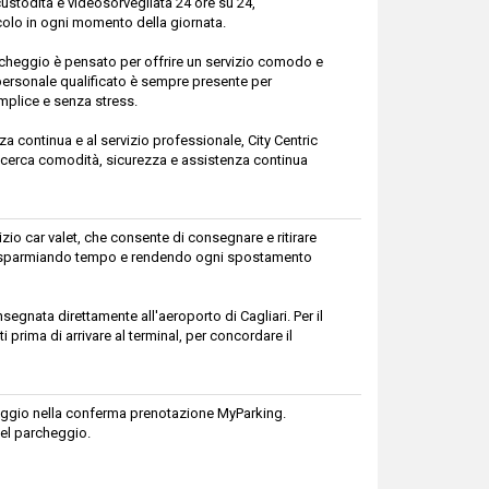
 custodita e videosorvegliata 24 ore su 24,
colo in ogni momento della giornata.
 parcheggio è pensato per offrire un servizio comodo e
Il personale qualificato è sempre presente per
emplice e senza stress.
za continua e al servizio professionale, City Centric
i cerca comodità, sicurezza e assistenza continua
izio car valet, che consente di consegnare e ritirare
o, risparmiando tempo e rendendo ogni spostamento
consegnata direttamente all'aeroporto di Cagliari. Per il
prima di arrivare al terminal, per concordare il
cheggio nella conferma prenotazione MyParking.
el parcheggio.