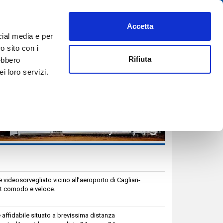
Accetta
PREFERITI
AIUTO
REGISTRATI
ACCEDI
ITA
cial media e per
PRENOTA ORA
o sito con i
Rifiuta
rebbero
i loro servizi.
 videosorvegliato vicino all’aeroporto di Cagliari-
let comodo e veloce.
affidabile situato a brevissima distanza