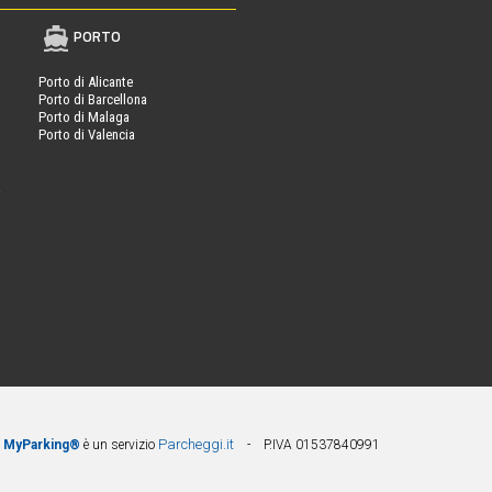
PORTO
Porto di Alicante
Porto di Barcellona
Porto di Malaga
Porto di Valencia
a
Parcheggi.it
MyParking®
è un servizio
- P.IVA 01537840991