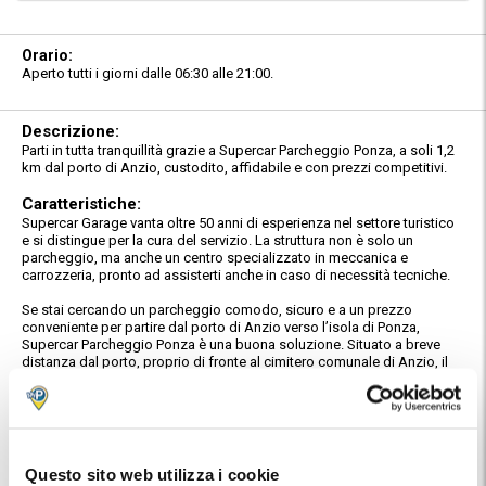
Orario:
Aperto tutti i giorni dalle 06:30 alle 21:00.
Descrizione:
Parti in tutta tranquillità grazie a Supercar Parcheggio Ponza, a soli 1,2
km dal porto di Anzio, custodito, affidabile e con prezzi competitivi.
Caratteristiche:
Supercar Garage vanta oltre 50 anni di esperienza nel settore turistico
e si distingue per la cura del servizio. La struttura non è solo un
parcheggio, ma anche un centro specializzato in meccanica e
carrozzeria, pronto ad assisterti anche in caso di necessità tecniche.
Se stai cercando un parcheggio comodo, sicuro e a un prezzo
conveniente per partire dal porto di Anzio verso l’isola di Ponza,
Supercar Parcheggio Ponza è una buona soluzione. Situato a breve
distanza dal porto, proprio di fronte al cimitero comunale di Anzio, il
parcheggio rappresenta un nodo di scambio perfetto per i viaggiatori
diretti verso le isole pontine.
La struttura è custodita 24 ore su 24, recintata e sorvegliata, per
garantire la massima sicurezza del tuo veicolo durante l’assenza. I
collaboratori, facilmente riconoscibili grazie alle magliette con il logo
Questo sito web utilizza i cookie
"Supercar Garage", sono sempre pronti ad accoglierti con