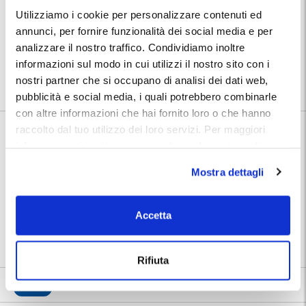
professionalità e cortesia.
Utilizziamo i cookie per personalizzare contenuti ed
annunci, per fornire funzionalità dei social media e per
Posizione:
Troverai indirizzo e numeri telefonici del parcheggio nella conferma
analizzare il nostro traffico. Condividiamo inoltre
prenotazione MyParking. Inoltre, la struttura provvederà ad inviarti un
informazioni sul modo in cui utilizzi il nostro sito con i
link con le indicazioni tramite messaggio WhatsApp.
Utilizza la mappa per conoscere la posizione del parcheggio.
nostri partner che si occupano di analisi dei dati web,
pubblicità e social media, i quali potrebbero combinarle
con altre informazioni che hai fornito loro o che hanno
raccolto dal tuo utilizzo dei loro servizi. Per maggiori
Informazioni su Supercar Parcheggio Ponza
informazioni ti invitiamo a consulatare la nostra politica
sui cookies
qui
.
🅿️ Caratteristiche:
custodito
Mostra dettagli
🔧 Servizi aggiuntivi:
officina
⭐ Votato dai clienti:
9
.5
Accetta
|
Porto di Anzio
|
Anzio
|
Porto di
📍 Destinazioni servite:
Nettuno
Rifiuta
9.5
76 recensioni
Vedi tutte