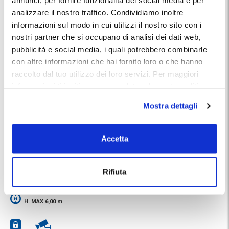
annunci, per fornire funzionalità dei social media e per
La combinazione tra posizione, sicurezza e servizi professionali
analizzare il nostro traffico. Condividiamo inoltre
aggiuntivi rende DG Service una buona scelta per chi cerca un
informazioni sul modo in cui utilizzi il nostro sito con i
parcheggio vicino all’aeroporto senza rinunciare a qualità e tranquillità.
nostri partner che si occupano di analisi dei dati web,
Posizione:
pubblicità e social media, i quali potrebbero combinarle
Troverai indirizzo e numeri telefonici del parcheggio nella conferma
prenotazione MyParking. Utilizza la mappa per conoscere la posizione
con altre informazioni che hai fornito loro o che hanno
del parcheggio.
raccolto dal tuo utilizzo dei loro servizi. Per maggiori
informazioni ti invitiamo a consulatare la nostra politica
sui cookies
qui
.
Mostra dettagli
Informazioni su DG Service
🅿️ Caratteristiche:
custodito, cctv
Accetta
🔧 Servizi aggiuntivi:
gommista, officina
📍 Destinazioni servite:
|
Aeroporto di Pescara
Rifiuta
H. MAX 6,00 m