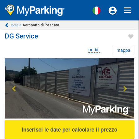
Toggl
navig
Aeroporto di Pescara
Torna a
DG Service
or.rid.
mappa
Previous
Next
Inserisci le date per calcolare il prezzo