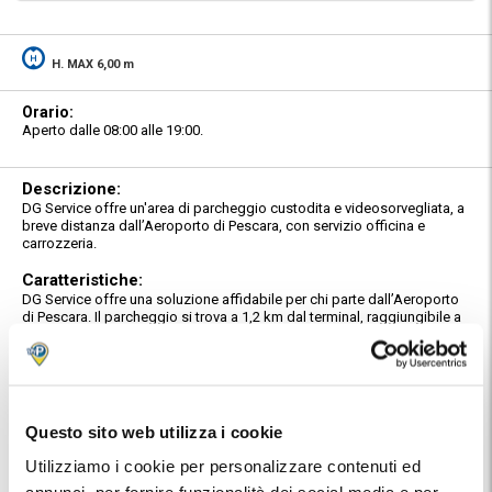
H. MAX 6,00 m
Orario:
Aperto dalle 08:00 alle 19:00.
Descrizione:
DG Service offre un'area di parcheggio custodita e videosorvegliata, a
breve distanza dall’Aeroporto di Pescara, con servizio officina e
carrozzeria.
Caratteristiche:
DG Service offre una soluzione affidabile per chi parte dall’Aeroporto
di Pescara. Il parcheggio si trova a 1,2 km dal terminal, raggiungibile a
piedi o in bus, ed è ideale per lasciare il proprio veicolo in totale
tranquillità durante il viaggio. L’area di sosta è recintata, custodita e
videosorvegliata.
Oltre al servizio di parcheggio, DG Service è anche officina e
carrozzeria, con oltre 20 anni di esperienza nel settore. Questo
Questo sito web utilizza i cookie
significa che, mentre sei in viaggio, puoi approfittare per effettuare
interventi di manutenzione, controlli o piccole riparazioni, ottimizzando
Utilizziamo i cookie per personalizzare contenuti ed
tempo e costi.