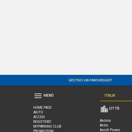
GESTISCI UN PARCHEGGIO?
ITALIA
MENÙ
HOME PAGE
CITTÀ
AIUTO
ACCEDI
Ancona
REGISTRATI
Anzio
MYPARKING CLUB
Ascoli Piceno
PROMOZIONI