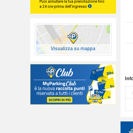
Puoi annullare la tua prenotazione fino
a 24 ore prima dell'ingresso
Visualizza su mappa
Inf