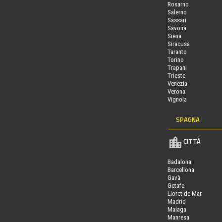
Rosarno
Salerno
Sassari
Savona
Siena
Siracusa
Taranto
Torino
Trapani
Trieste
Venezia
Verona
Vignola
SPAGNA
CITTÀ
Badalona
Barcellona
Gavà
Getafe
Lloret de Mar
Madrid
Malaga
Manresa