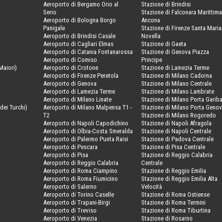
Aeroporto di Bergamo Orio al
Stazione di Brindisi
Serio
Stazione di Falconara Marittima
Aeroporto di Bologna Borgo
Ancona
Panigale
Stazione di Firenze Santa Maria
Aeroporto di Brindisi Casale
Novella
Aeroporto di Cagliari Elmas
Stazione di Gaeta
Aeroporto di Catania Fontanarossa
Stazione di Genova Piazza
Aeroporto di Comiso
Principe
Maiori)
Aeroporto di Crotone
Stazione di Lamezia Terme
Aeroporto di Firenze Peretola
Stazione di Milano Cadorna
Aeroporto di Genova
Stazione di Milano Centrale
Aeroporto di Lamezia Terme
Stazione di Milano Lambrate
Aeroporto di Milano Linate
Stazione di Milano Porta Gariba
dei Turchi)
Aeroporto di Milano Malpensa T1 -
Stazione di Milano Porta Geno
T2
Stazione di Milano Rogoredo
Aeroporto di Napoli Capodichino
Stazione di Napoli Afragola
Aeroporto di Olbia-Costa Smeralda
Stazione di Napoli Centrale
Aeroporto di Palermo Punta Raisi
Stazione di Padova Centrale
Aeroporto di Pescara
Stazione di Pisa Centrale
Aeroporto di Pisa
Stazione di Reggio Calabria
Aeroporto di Reggio Calabria
Centrale
Aeroporto di Roma Ciampino
Stazione di Reggio Emilia
Aeroporto di Roma Fiumicino
Stazione di Reggio Emilia Alta
Aeroporto di Salerno
Velocità
Aeroporto di Torino Caselle
Stazione di Roma Ostiense
Aeroporto di Trapani-Birgi
Stazione di Roma Termini
Aeroporto di Treviso
Stazione di Roma Tiburtina
Aeroporto di Venezia
Stazione di Rosarno