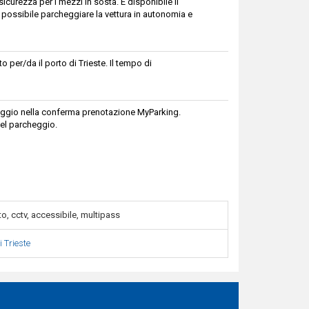
curezza per i mezzi in sosta. È disponibile il
 possibile parcheggiare la vettura in autonomia e
o per/da il porto di Trieste. Il tempo di
cheggio nella conferma prenotazione MyParking.
el parcheggio.
o, cctv, accessibile, multipass
i Trieste