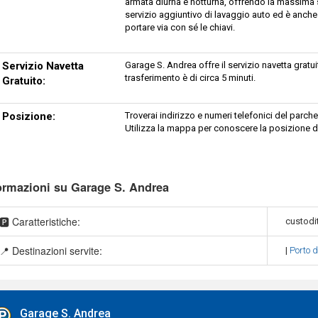
armata diurna e notturna, offrendo la massima si
servizio aggiuntivo di lavaggio auto ed è anche
portare via con sé le chiavi.
Servizio Navetta
Garage S. Andrea offre il servizio navetta gratuit
trasferimento è di circa 5 minuti.
Gratuito:
Posizione:
Troverai indirizzo e numeri telefonici del par
Utilizza la mappa per conoscere la posizione d
ormazioni su Garage S. Andrea
🅿️ Caratteristiche:
custodit
📍 Destinazioni servite:
|
Porto d
Garage S. Andrea