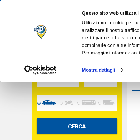
IL TUO PARCH
Des
Questo sito web utilizza i
QUANDO VUOI
Inserisci le date per calcolare il prezzo
Utilizziamo i cookie per pe
analizzare il nostro traffic
nostri partner che si occup
Cara
INGRESSO
combinarle con altre inform
Per maggiori informazioni t
USCITA
Mostra dettagli
CERCA