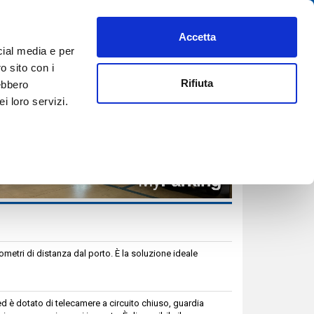
Accetta
PREFERITI
AIUTO
REGISTRATI
ACCEDI
ITA
cial media e per
PRENOTA ORA
o sito con i
Rifiuta
rebbero
i loro servizi.
ometri di distanza dal porto. È la soluzione ideale
d è dotato di telecamere a circuito chiuso, guardia