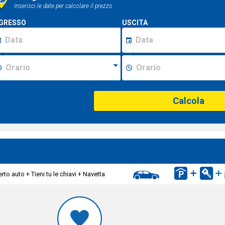
Inserisci le date per calcolare il prezzo
GRESSO
USCITA
Calcola
rto auto + Tieni tu le chiavi + Navetta