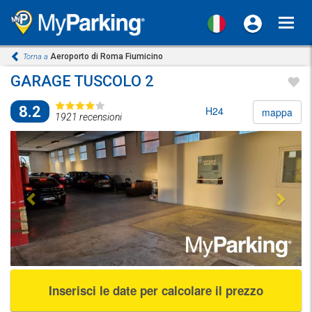
Toggl
navig
Aeroporto di Roma Fiumicino
Torna a
GARAGE TUSCOLO 2
8.2
H24
mappa
1921 recensioni
Previous
Next
Inserisci le date per calcolare il prezzo