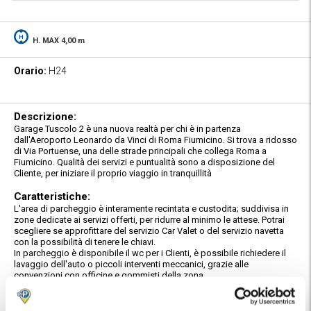
H. MAX 4,00 m
Orario:
H24
Descrizione:
Garage Tuscolo 2 è una nuova realtà per chi è in partenza
dall'Aeroporto Leonardo da Vinci di Roma Fiumicino. Si trova a ridosso
di Via Portuense, una delle strade principali che collega Roma a
Fiumicino. Qualità dei servizi e puntualità sono a disposizione del
Cliente, per iniziare il proprio viaggio in tranquillità
Caratteristiche:
L'area di parcheggio è interamente recintata e custodita; suddivisa in
zone dedicate ai servizi offerti, per ridurre al minimo le attese. Potrai
scegliere se approfittare del servizio Car Valet o del servizio navetta
con la possibilità di tenere le chiavi.
In parcheggio è disponibile il wc per i Clienti, è possibile richiedere il
lavaggio dell'auto o piccoli interventi meccanici, grazie alle
convenzioni con officine e gommisti della zona.
Servizio Navetta Gratuito:
Il parcheggio offre il servizio navetta gratuito per/da l'Aeroporto di