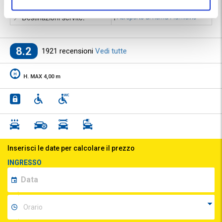
⭐ Votato dai clienti:
8
.2
📍 Destinazioni servite:
|
Aeroporto di Roma Fiumicino
8.2
1921 recensioni
Vedi tutte
H. MAX 4,00 m
Inserisci le date per calcolare il prezzo
INGRESSO