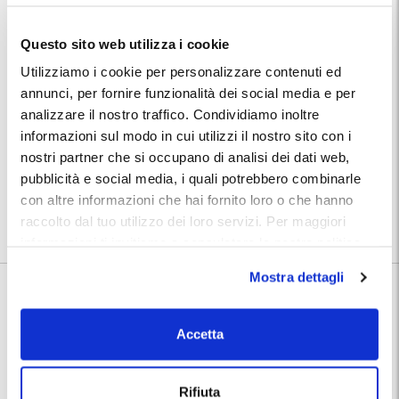
Roma Fiumicino. La navetta non parte a orari prefissati ma è attiva al
servizio delle necessità dei clienti. Il punto di ritrovo per la navetta è
presso l'area partenze.
Questo sito web utilizza i cookie
Utilizziamo i cookie per personalizzare contenuti ed
Servizio Car Valet:
Con il servizio car valet l'auto sarà ritirata e riconsegnata direttamente
annunci, per fornire funzionalità dei social media e per
in aeroporto. Per il servizio car valet è necessario chiamare almeno 15
analizzare il nostro traffico. Condividiamo inoltre
minuti prima di arrivare, per concordare il ritiro del mezzo con gli
operatori. Nell'email di conferma prenotazione troverai tutte le
informazioni sul modo in cui utilizzi il nostro sito con i
informazioni e istruzioni.
nostri partner che si occupano di analisi dei dati web,
Posizione:
pubblicità e social media, i quali potrebbero combinarle
Troverai indirizzo e numeri telefonici del parcheggio nella conferma
con altre informazioni che hai fornito loro o che hanno
prenotazione MyParking.
Utilizza la mappa per conoscere la posizione del parcheggio.
raccolto dal tuo utilizzo dei loro servizi. Per maggiori
informazioni ti invitiamo a consulatare la nostra politica
sui cookies
qui
.
Mostra dettagli
Informazioni su GARAGE TUSCOLO 2
Accetta
🅿️ Caratteristiche:
custodito, accessibile, wc
autolavaggio, gommista,
🔧 Servizi aggiuntivi:
officina, ricarica elettrica
Rifiuta