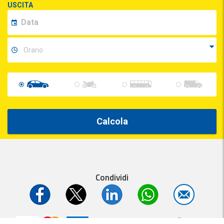
USCITA
Calcola
Condividi