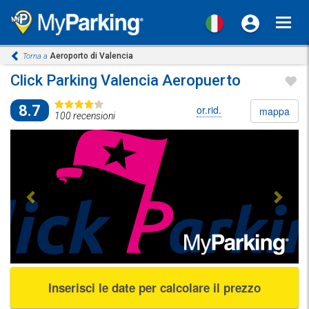
Toggl
navig
Aeroporto di Valencia
Torna a
Click Parking Valencia Aeropuerto
8.7
or.rid.
mappa
100 recensioni
Previous
Next
Inserisci le date per calcolare il prezzo