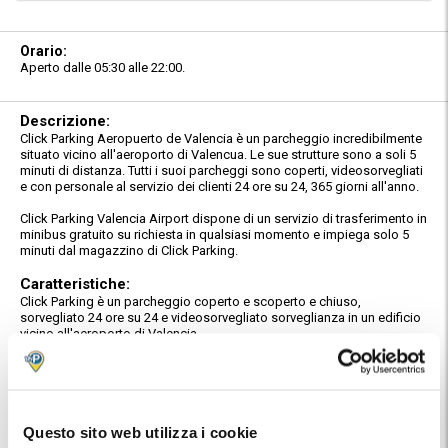
Orario:
Aperto dalle 05:30 alle 22:00.
Descrizione:
Click Parking Aeropuerto de Valencia è un parcheggio incredibilmente
situato vicino all'aeroporto di Valencua. Le sue strutture sono a soli 5
minuti di distanza. Tutti i suoi parcheggi sono coperti, videosorvegliati
e con personale al servizio dei clienti 24 ore su 24, 365 giorni all'anno.
Click Parking Valencia Airport dispone di un servizio di trasferimento in
minibus gratuito su richiesta in qualsiasi momento e impiega solo 5
minuti dal magazzino di Click Parking.
Caratteristiche:
Click Parking è un parcheggio coperto e scoperto e chiuso,
sorvegliato 24 ore su 24 e videosorvegliato sorveglianza in un edificio
vicino all'aeroporto di Valencia.
Se hai bisogno di viaggiare e vuoi lasciare la tua auto in un parcheggio
di lunga sosta di qualità e sicuro, Click Parking garantisce la massima
cura e affetto per la tua auto. La tua auto sarà sempre nelle migliori
condizioni, ben curata e in strutture dove lavorano incredibili
professionisti.
Questo sito web utilizza i cookie