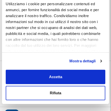
Servizio Navetta Gratuito:
Utilizziamo i cookie per personalizzare contenuti ed
Click Parking offre il trasferimento gratuito e immediato in navetta al
annunci, per fornire funzionalità dei social media e per
terminal dell'aeroporto di Valencia. All'uscita, il servizio di
analizzare il nostro traffico. Condividiamo inoltre
trasferimento ti lascerà all'area partenze. Al tuo ritorno, quando ritiri i
bagagli, chiama il telefono indicato nella mail di conferma per avvisare
informazioni sul modo in cui utilizzi il nostro sito con i
il parcheggio del tuo arrivo. Un addetto di Click Parking sarà al Terminal
nostri partner che si occupano di analisi dei dati web,
Arrivi tra pochi minuti per riportarti al parcheggio.
pubblicità e social media, i quali potrebbero combinarle
Posizione:
con altre informazioni che hai fornito loro o che hanno
Utilizza la mappa per calcolare il percorso per raggiungere il
parcheggio. Dopo la prenotazione troverai sul biglietto MyParking
raccolto dal tuo utilizzo dei loro servizi. Per maggiori
indirizzo e numeri di telefono del parcheggio che hai prenotato.
informazioni ti invitiamo a consulatare la nostra politica
sui cookies
qui
.
Mostra dettagli
Informazioni su Click Parking Valencia Aeropuerto
Accetta
🅿️ Caratteristiche:
cctv, accessibile, wc
⭐ Votato dai clienti:
8
.7
Rifiuta
📍 Destinazioni servite:
|
Aeroporto di Valencia