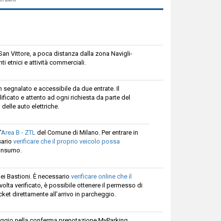
 San Vittore, a poca distanza dalla zona Navigli-
i etnici e attività commerciali.
n segnalato e accessibile da due entrate. Il
ficato e attento ad ogni richiesta da parte del
 delle auto elettriche.
'
Area B - ZTL
del Comune di Milano. Per entrare in
sario
verificare che il proprio veicolo possa
consumo.
dei Bastioni. È necessario
verificare online che il
 volta verificato, è possibile ottenere il permesso di
cket direttamente all’arrivo in parcheggio.
cheggio nella conferma prenotazione MyParking.