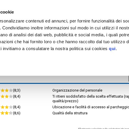
EGGIO
tinazioni servite >
 cookie
Milano
Stazione di Milano Porta Genova
rsonalizzare contenuti ed annunci, per fornire funzionalità dei so
Garage Ariberto
o. Condividiamo inoltre informazioni sul modo in cui utilizzi il nostr
or.rid.
EV
MAPPA
ano di analisi dei dati web, pubblicità e social media, i quali pot
tteristiche
azioni che hai fornito loro o che hanno raccolto dal tuo utilizzo de
H. MAX 2.20 m
i invitiamo a consulatare la nostra politica sui cookies
qui
.
izi aggiuntivi
(8,3)
Organizzazione del personale
(8,4)
Ti ritieni soddisfatto della scelta effettuata (r
qualità/prezzo)
(8,4)
Ubicazione e facilità di accesso al parcheggi
(8,6)
Qualità della struttura
*Punteggio calcolato sulle valutazioni dei nost