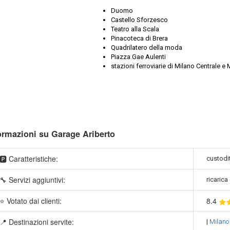
Duomo
Castello Sforzesco
Teatro alla Scala
Pinacoteca di Brera
Quadrilatero della moda
Piazza Gae Aulenti
stazioni ferroviarie di Milano Centrale e 
ormazioni su Garage Ariberto
🅿️ Caratteristiche:
custodit
🔧 Servizi aggiuntivi:
ricarica 
⭐ Votato dai clienti:
8
.4
📍 Destinazioni servite:
|
Milan