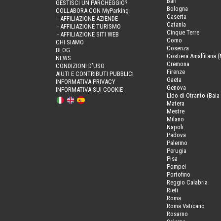
Bari
GESTISCI UN PARCHEGGIO?
Bologna
COLLABORA CON MyParking
Caserta
- AFFILIAZIONE AZIENDE
Catania
- AFFILIAZIONE TURISMO
Cinque Terre
- AFFILIAZIONE SITI WEB
Como
CHI SIAMO
Cosenza
BLOG
Costiera Amalfitana (
NEWS
Cremona
CONDIZIONI D’USO
Firenze
AIUTI E CONTRIBUTI PUBBLICI
Gaeta
INFORMATIVA PRIVACY
Genova
INFORMATIVA SUI COOKIE
Lido di Otranto (Baia 
Matera
Mestre
Milano
Napoli
Padova
Palermo
Perugia
Pisa
Pompei
Portofino
Reggio Calabria
Rieti
Roma
Roma Vaticano
Rosarno