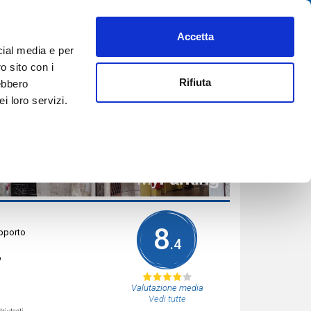
Accetta
PREFERITI
AIUTO
REGISTRATI
ACCEDI
ITA
cial media e per
PRENOTA ORA
o sito con i
Rifiuta
rebbero
i loro servizi.
8
apporto
.4
o
Valutazione media
Vedi tutte
ri utenti