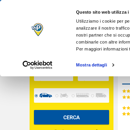
IL TUO PARCH
Des
Questo sito web utilizza i
QUANDO VUOI
Inserisci le date per calcolare il prezzo
Utilizziamo i cookie per pe
analizzare il nostro traffic
nostri partner che si occup
Cara
INGRESSO
combinarle con altre inform
Per maggiori informazioni t
USCITA
Mostra dettagli
Serv
CERCA