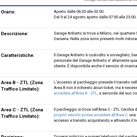
Orario:
Aperto dalle 06:30 alle 02:00.
Dal 9 al 24 agosto aperto dalle 07:00 alle 23:00.
Descrizione:
Garage Ariberto si trova a Milano, nel quartiere
Darsena. Nella zona sono presenti molti ristorant
Caratteristiche:
Il Garage Ariberto è custodito e sorvegliato, be
personale del Garage Ariberto e' altamente quali
cliente. È disponibile anche il servizio di ricarica
Area B - ZTL (Zona
L'accesso al parcheggio prevede il transito nell
Area B non è richiesto alcun ticket, ma è neces
Traffico Limitato):
accedere all'Area B - ZTL
, a seconda del suo 
Area C - ZTL (Zona
Il parcheggio si trova nell'Area C - ZTL Cerchia 
proprio veicolo possa accedere all'Area C
: una
Traffico Limitato):
accesso e transito acquistando e attivando il ti
Posizione:
Troverai indirizzo e numeri telefonici del par