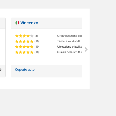
Vincenzo
Ottim
(8)
Organizzazione del personale
(10)
(10)
Ubicazione e facilità di accesso al parcheggio
(10)
Qualità della struttura
6
Coperto auto
2