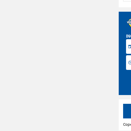
IN
Cope