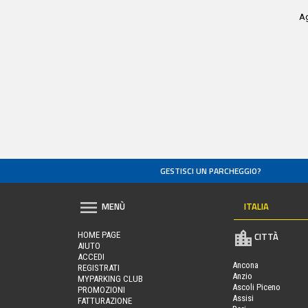
Ag
GESTISCI UN PARCHEGGIO?
ITALIA
MENÙ
HOME PAGE
CITTÀ
AIUTO
ACCEDI
Ancona
REGISTRATI
Anzio
MYPARKING CLUB
Ascoli Piceno
PROMOZIONI
Assisi
FATTURAZIONE