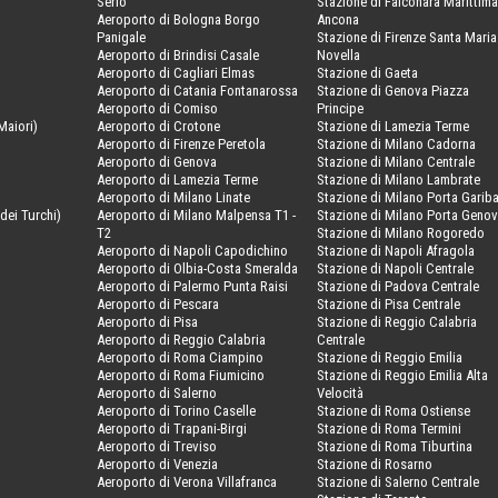
Serio
Stazione di Falconara Marittima
Aeroporto di Bologna Borgo
Ancona
Panigale
Stazione di Firenze Santa Maria
Aeroporto di Brindisi Casale
Novella
Aeroporto di Cagliari Elmas
Stazione di Gaeta
Aeroporto di Catania Fontanarossa
Stazione di Genova Piazza
Aeroporto di Comiso
Principe
Maiori)
Aeroporto di Crotone
Stazione di Lamezia Terme
Aeroporto di Firenze Peretola
Stazione di Milano Cadorna
Aeroporto di Genova
Stazione di Milano Centrale
Aeroporto di Lamezia Terme
Stazione di Milano Lambrate
Aeroporto di Milano Linate
Stazione di Milano Porta Gariba
dei Turchi)
Aeroporto di Milano Malpensa T1 -
Stazione di Milano Porta Geno
T2
Stazione di Milano Rogoredo
Aeroporto di Napoli Capodichino
Stazione di Napoli Afragola
Aeroporto di Olbia-Costa Smeralda
Stazione di Napoli Centrale
Aeroporto di Palermo Punta Raisi
Stazione di Padova Centrale
Aeroporto di Pescara
Stazione di Pisa Centrale
Aeroporto di Pisa
Stazione di Reggio Calabria
Aeroporto di Reggio Calabria
Centrale
Aeroporto di Roma Ciampino
Stazione di Reggio Emilia
Aeroporto di Roma Fiumicino
Stazione di Reggio Emilia Alta
Aeroporto di Salerno
Velocità
Aeroporto di Torino Caselle
Stazione di Roma Ostiense
Aeroporto di Trapani-Birgi
Stazione di Roma Termini
Aeroporto di Treviso
Stazione di Roma Tiburtina
Aeroporto di Venezia
Stazione di Rosarno
Aeroporto di Verona Villafranca
Stazione di Salerno Centrale