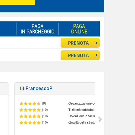
PAGA
PAGA
IN PARCHEGGIO
ONLINE
PRENOTA
PRENOTA
FrancescoP
Otti
(9)
Organizzazione del personale
(10)
(10)
Ubicazione e facilità di accesso al parcheggio
(10)
Qualità della struttura