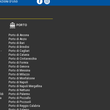
IZIONI D’USO
PORTO
Porto di Ancona
Porto di Anzio
Porto di Bari
Porto di Brindisi
 -
Porto di Cagliari
Porto di Catania
Porto di Civitavecchia
Porto di Formia
Porto di Genova
Porto di Messina
Porto di Milazzo
Porto di Monfalcone
Porto di Napoli
Porto di Napoli Mergellina
Porto di Nettuno
ldi
Porto di Palermo
va
Porto di Pozzallo
Porto di Pozzuoli
Porto di Reggio Calabria
Porto di Salerno