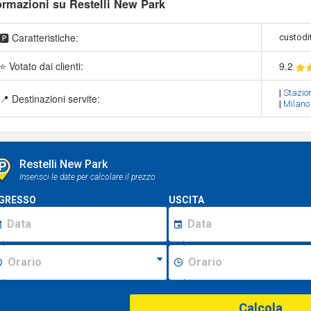
ormazioni su Restelli New Park
🅿️ Caratteristiche:
custodit
⭐ Votato dai clienti:
9
.2
|
Stazion
📍 Destinazioni servite:
|
Milano
Restelli New Park
Inserisci le date per calcolare il prezzo
GRESSO
USCITA
Calcola