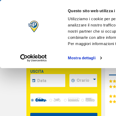
IL TUO PARCH
Des
Questo sito web utilizza i
QUANDO VUOI
Inserisci le date per calcolare il prezzo
Utilizziamo i cookie per pe
analizzare il nostro traffic
nostri partner che si occup
Cara
INDIRIZZO
combinarle con altre inform
(opzionale)
Per maggiori informazioni t
INGRESSO
Mostra dettagli
USCITA