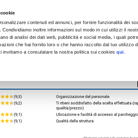
EGGIO
tinazioni servite >
 cookie
Stazione di Milano Centrale
Stazione di Milano Port
rsonalizzare contenuti ed annunci, per fornire funzionalità dei so
Restelli New Park
o. Condividiamo inoltre informazioni sul modo in cui utilizzi il nostr
H24
MAPPA
ano di analisi dei dati web, pubblicità e social media, i quali pot
tteristiche
azioni che hai fornito loro o che hanno raccolto dal tuo utilizzo de
H. MAX 2,00 m
i invitiamo a consulatare la nostra politica sui cookies
qui
.
(9,3)
Organizzazione del personale
(9,2)
Ti ritieni soddisfatto della scelta effettuata (r
qualità/prezzo)
(9,1)
Ubicazione e facilità di accesso al parcheggi
(9,1)
Qualità della struttura
*Punteggio calcolato sulle valutazioni dei nost