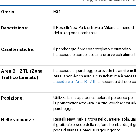
Orario:
H24
Descrizione:
Il Restelli New Park si trova a Milano, a meno di
della Regione Lombardia.
Caratteristiche:
Il parcheggio è videosorvegliato e custodito.
L'accesso è consentito anche ai veicoli aliment
Area B - ZTL (Zona
L'accesso al parcheggio prevede il transito nell
Area B non è richiesto alcun ticket, ma è neces
Traffico Limitato):
accedere all'Area B - ZTL
, a seconda del suo 
Posizione:
Utilizza la mappa per calcolare il percorso per
la prenotazione troverai nel tuo Voucher MyParki
parcheggio.
Nelle vicinanze:
Restelli New Park si trova nel quartiere Isola, u
il grattacielo sede della regione Lombardia, il g
poca distanza a piedi si raggiungono: