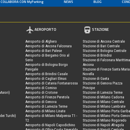
COLLABORA CON MyParking
NEWS
BLOG
COND
AEROPORTO
STAZIONE
Aeroporto di Alghero
Stazione di Ancona Centrale
Aeroporto di Ancona Falconara
Stazione di Bari Centrale
Aeroporto di Bari Palese
Stazione di Bologna Centrale
Aeroporto di Bergamo Orio al
Stazione di Brindisi
Serio
Stazione di Falconara Marittima
Aeroporto di Bologna Borgo
Ancona
Panigale
Stazione di Firenze Santa Maria
Aeroporto di Brindisi Casale
Novella
Aeroporto di Cagliari Elmas
Stazione di Gaeta
Aeroporto di Catania Fontanarossa
Stazione di Genova Piazza
Aeroporto di Comiso
Principe
Maiori)
Aeroporto di Crotone
Stazione di Lamezia Terme
Aeroporto di Firenze Peretola
Stazione di Milano Cadorna
Aeroporto di Genova
Stazione di Milano Centrale
Aeroporto di Lamezia Terme
Stazione di Milano Lambrate
Aeroporto di Milano Linate
Stazione di Milano Porta Gariba
dei Turchi)
Aeroporto di Milano Malpensa T1 -
Stazione di Milano Porta Geno
T2
Stazione di Milano Rogoredo
Aeroporto di Napoli Capodichino
Stazione di Napoli Afragola
Aeroporto di Olbia-Costa Smeralda
Stazione di Napoli Centrale