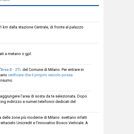
 1 km dalla stazione Centrale, di fronte al palazzo
ati a metano o gpl.
'
Area B - ZTL
del Comune di Milano. Per entrare in
sario
verificare che il proprio veicolo possa
consumo.
 raggiungere l'area di sosta da te selezionata. Dopo
ng indirizzo e numeri telefonici dedicati del
na delle zone più moderne di Milano: svettano infatti
rattacielo Unicredit e l'innovativo Bosco Verticale. A