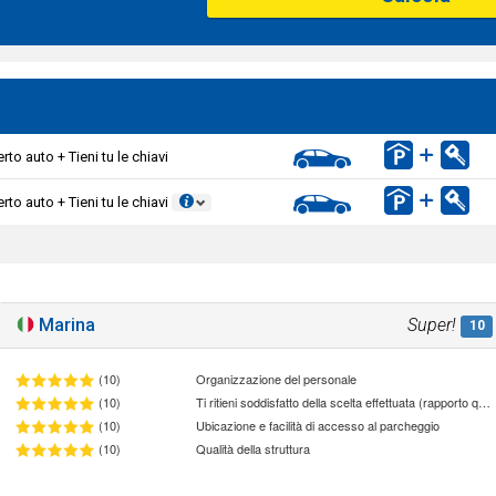
to auto + Tieni tu le chiavi
rto auto + Tieni tu le chiavi
Marina
Super!
10
(10)
Organizzazione del personale
(10)
Ti ritieni soddisfatto della scelta effettuata (rapporto qualità/prezzo)
(10)
Ubicazione e facilità di accesso al parcheggio
(10)
Qualità della struttura