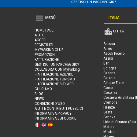
GESTISCI UN PARCHEGGIO?
ITALIA
MENÙ
HOME PAGE
CITTÀ
AIUTO
ACCEDI
Ancona
REGISTRATI
Anzio
MYPARKING CLUB
Ascoli Piceno
PROMOZIONI
Assisi
FATTURAZIONE
Bari
GESTISCI UN PARCHEGGIO?
Bologna
COLLABORA CON MyParking
Caserta
- AFFILIAZIONE AZIENDE
Catania
- AFFILIAZIONE TURISMO
Cinque Terre
- AFFILIAZIONE SITI WEB
Como
CHI SIAMO
Cosenza
BLOG
Costiera Amalfitana (
NEWS
Cremona
CONDIZIONI D’USO
Firenze
AIUTI E CONTRIBUTI PUBBLICI
Gaeta
INFORMATIVA PRIVACY
Genova
INFORMATIVA SUI COOKIE
Lido di Otranto (Baia 
Matera
Mestre
Milano