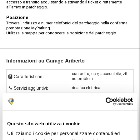
accesso e transito acquistando e attivando il ticket direttamente
all’arrivo in parcheggio.
Posizione:
Troverai indirizzo e numeri telefonici del parcheggio nella conferma
prenotazione MyParking.
Utilizza la mappa per conoscere la posizione del parcheggio.
Informazioni su Garage Ariberto
custodito, cctv, accessibile, ztl
🅿️ Caratteristiche:
no problem
🔧 Servizi aggiuntivi:
ricarica elettrica
⭐ Votato dai clienti:
8
.4
|
Milano
|
Stazione di Milano Porta
📍 Destinazioni servite:
Genova
Questo sito web utilizza i cookie
8.4
9 recensioni
Vedi tutte
Utilizziamo i cookie per personalizzare contenuti ed