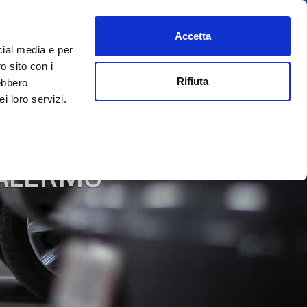
Accetta
PREFERITI
AIUTO
REGISTRATI
ACCEDI
ITA
cial media e per
o sito con i
Rifiuta
rebbero
i loro servizi.
PALERMO