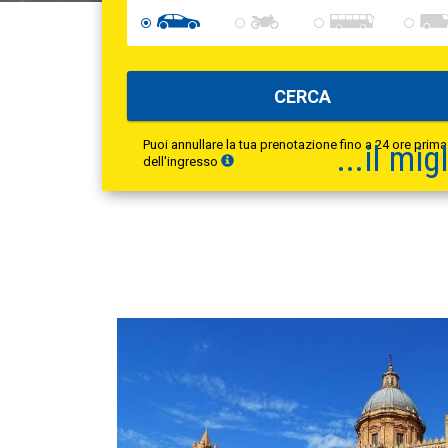
CERCA
Puoi annullare la tua prenotazione fino a 24 ore prima
...il
migl
dell'ingresso