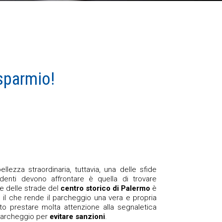
sparmio!
llezza straordinaria, tuttavia, una delle sfide
identi devono affrontare è quella di trovare
e delle strade del
centro storico di Palermo
è
a, il che rende il parcheggio una vera e propria
ato prestare molta attenzione alla segnaletica
i parcheggio per
evitare sanzioni
.