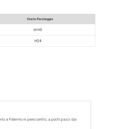
Orario Parcheggio
or.rid.
H24
to a Palermo in pieno centro, a pochi passi dai