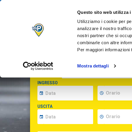
IL TUO PARCH
Questo sito web utilizza i
QUANDO VUOI
Utilizziamo i cookie per pe
analizzare il nostro traffic
nostri partner che si occup
Inserisci le date per calcolare il prezzo
combinarle con altre inform
Per maggiori informazioni t
Mostra dettagli
INDIRIZZO
(opzionale)
INGRESSO
USCITA