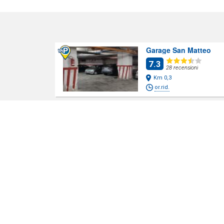
Garage San Matteo
7.3
28 recensioni
Km 0,3
or.rid.