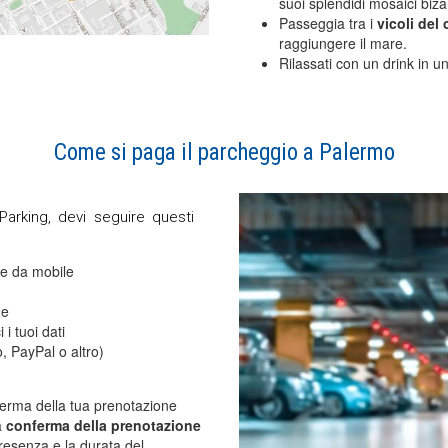
suoi splendidi mosaici bizan
Passeggia tra i
vicoli del
raggiungere il mare.
Rilassati con un drink in u
Come si paga il parcheggio a Palermo
rking, devi seguire questi
he da mobile
ne
i tuoi dati
, PayPal o altro)
ferma della tua prenotazione
a
conferma della prenotazione
resenza e la durata del