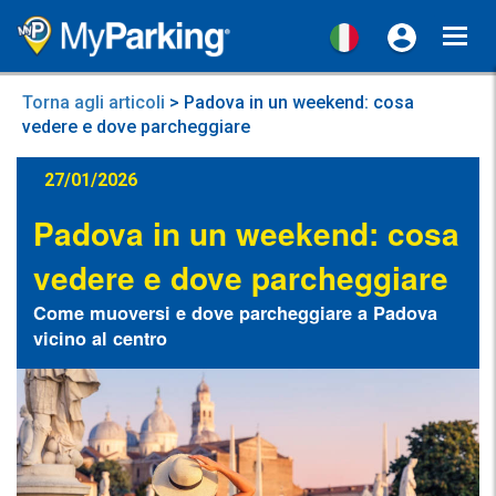
Toggl
navig
Torna agli articoli
> Padova in un weekend: cosa
vedere e dove parcheggiare
27/01/2026
Padova in un weekend: cosa
vedere e dove parcheggiare
Come muoversi e dove parcheggiare a Padova
vicino al centro