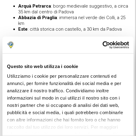
Arquà Petrarca
: borgo medievale suggestivo, a circa
35 km dal centro di Padova
Abbazia di Praglia
: immersa nel verde dei Colli, a 25
km
Este
: città storica con castello, a 30 km da Padova
Ville Venete lungo la Riviera del Brenta
Un’altra opzione è esplorare le celebri Ville Venete lungo la
Riviera del Brenta:
Questo sito web utilizza i cookie
Villa Pisani a Stra
, la più famosa e scenografica
Passeggiata o
mini-crociera fluviale sulla Riviera del
Utilizziamo i cookie per personalizzare contenuti ed
Brenta
(stagionale)
annunci, per fornire funzionalità dei social media e per
Visita a una seconda villa, come
Villa Widmann
o
Villa
analizzare il nostro traffico. Condividiamo inoltre
Foscari
informazioni sul modo in cui utilizzi il nostro sito con i
Prima volta in zona? Cambia atmosfera
nostri partner che si occupano di analisi dei dati web,
pubblicità e social media, i quali potrebbero combinarle
Se è la tua prima volta in zona e vuoi cambiare
con altre informazioni che hai fornito loro o che hanno
completamente scenario:
raccolto dal tuo utilizzo dei loro servizi. Per maggiori
Chioggia
, la “piccola Venezia” più autentica e
informazioni ti invitiamo a consulatare la nostra politica