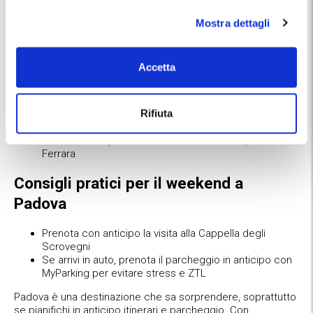
tranquilla
sui cookies
qui
.
Venezia, Vicenza o Ferrara
raggiungibili in circa 30
Mostra dettagli
minuti di treno dalla stazione di Padova.
Come muoversi a Padova
Accetta
A piedi
: il centro storico di Padova è compatto e
perfetto da girare camminando
Rifiuta
Auto
: comoda per raggiungere Colli Euganei e Ville
Venete
Treno
: ideale per escursioni verso Venezia, Vicenza o
Ferrara
Consigli pratici per il weekend a
Padova
Prenota con anticipo la visita alla Cappella degli
Scrovegni
Se arrivi in auto, prenota il parcheggio in anticipo con
MyParking per evitare stress e ZTL
Padova è una destinazione che sa sorprendere, soprattutto
se pianifichi in anticipo itinerari e parcheggio. Con