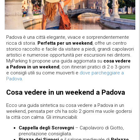
Padova è una città elegante, vivace e sorprendentemente
ricca di storia.
Perfetta per un weekend
, offre un centro
storico raccolto e facile da visitare a piedi, grandi capolavori
artistici e numerose opportunità per escursioni nei dintorni.
MyParking ti propone una guida aggiornata su
cosa vedere
a Padova in un weekend
, con itinerari pratici di 2 o 3 giorni
e consigli utili su come muoverti e
dove parcheggiare a
Padova
.
Cosa vedere in un weekend a Padova
Ecco una guida sintetica su cosa vedere a Padova in un
weekend, pensata per chi ha solo 2 giorni ma vuole godersi
la città con calma. Gli irrinunciabili:
Cappella degli Scrovegni
– Capolavoro di Giotto,
prenotazione consigliata.
Piazza dei Signori
e il salone medievale di
Palazzo