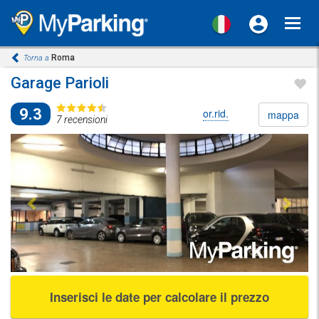
Toggl
navig
Roma
Torna a
Garage Parioli
9.3
or.rid.
mappa
7 recensioni
Previous
Next
Inserisci le date per calcolare il prezzo