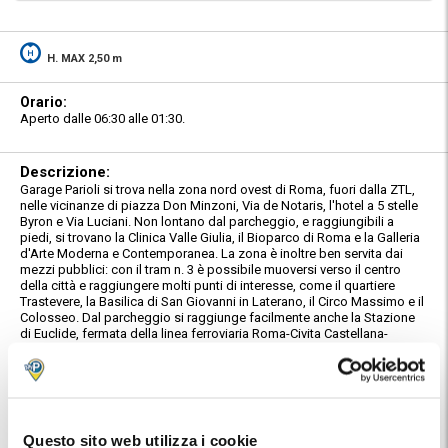
H. MAX 2,50 m
Orario:
Aperto dalle 06:30 alle 01:30.
Descrizione:
Garage Parioli si trova nella zona nord ovest di Roma, fuori dalla ZTL,
nelle vicinanze di piazza Don Minzoni, Via de Notaris, l'hotel a 5 stelle
Byron e Via Luciani. Non lontano dal parcheggio, e raggiungibili a
piedi, si trovano la Clinica Valle Giulia, il Bioparco di Roma e la Galleria
d'Arte Moderna e Contemporanea. La zona è inoltre ben servita dai
mezzi pubblici: con il tram n. 3 è possibile muoversi verso il centro
della città e raggiungere molti punti di interesse, come il quartiere
Trastevere, la Basilica di San Giovanni in Laterano, il Circo Massimo e il
Colosseo. Dal parcheggio si raggiunge facilmente anche la Stazione
di Euclide, fermata della linea ferroviaria Roma-Civita Castellana-
Viterbo.
Caratteristiche:
Parcheggio coperto, custodito e videosorvegliato. Il parcheggio offre
servizi aggiuntivi quali autolavaggio a mano, officina, gommista e
colonnine per la ricarica delle auto elettriche.
Questo sito web utilizza i cookie