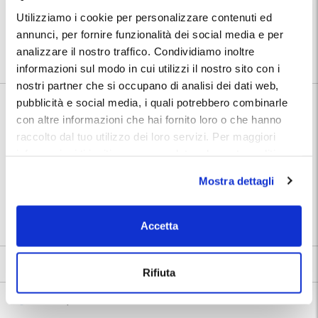
Posizione:
Utilizziamo i cookie per personalizzare contenuti ed
Troverai indirizzo e numeri telefonici del parcheggio nella conferma
annunci, per fornire funzionalità dei social media e per
prenotazione MyParking.
Utilizza la mappa per conoscere la posizione del parcheggio.
analizzare il nostro traffico. Condividiamo inoltre
informazioni sul modo in cui utilizzi il nostro sito con i
nostri partner che si occupano di analisi dei dati web,
pubblicità e social media, i quali potrebbero combinarle
Informazioni su Garage Parioli
con altre informazioni che hai fornito loro o che hanno
raccolto dal tuo utilizzo dei loro servizi. Per maggiori
🅿️ Caratteristiche:
custodito, cctv, accessibile
informazioni ti invitiamo a consulatare la nostra politica
autolavaggio, gommista,
🔧 Servizi aggiuntivi:
sui cookies
qui
.
officina, ricarica elettrica
Mostra dettagli
⭐ Votato dai clienti:
9
.3
📍 Destinazioni servite:
|
Roma
Accetta
9.3
7 recensioni
Vedi tutte
Rifiuta
H. MAX 2,50 m