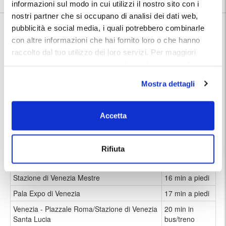
9.6
112 recensioni
Vedi tutte
informazioni sul modo in cui utilizzi il nostro sito con i
nostri partner che si occupano di analisi dei dati web,
Nelle vicinanze:
pubblicità e social media, i quali potrebbero combinarle
Parking Hotel Alverì è a poco più di 1 km di distanza dalla Stazione di
con altre informazioni che hai fornito loro o che hanno
Mestre e a soli 600 mt dalla Stazione di Venezia Porto Marghera.
Il Campus Scientifico dell'Università Ca' Foscari e il Parco Scientifico -
raccolto dal tuo utilizzo dei loro servizi. Per maggiori
Tecnologico VEGA si trovano nelle immediate vicinanze dell'Hotel, così
informazioni ti invitiamo a consulatare la nostra politica
come la grande fortezza del XIX secolo che ospita mostre d'arte e altri
sui cookies
qui
.
eventi culturali in parchi (Forte Marghera). Tutto comodamente
Mostra dettagli
raggiungibile a piedi dal parcheggio dell'albergo.
Stazione di Venezia Porto Marghera
8 min a piedi
Accetta
Campus Scientifico Università Ca' Foscari
8 min a piedi
Forte Marghera
13 min a piedi
Rifiuta
VEGA Parco Scientifico -Tecnologico
14 min a piedi
Stazione di Venezia Mestre
16 min a piedi
Pala Expo di Venezia
17 min a piedi
Venezia - Piazzale Roma/Stazione di Venezia
20 min in
Santa Lucia
bus/treno