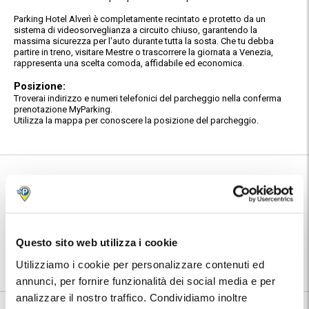
Parking Hotel Alverì è completamente recintato e protetto da un
sistema di videosorveglianza a circuito chiuso, garantendo la
massima sicurezza per l'auto durante tutta la sosta. Che tu debba
partire in treno, visitare Mestre o trascorrere la giornata a Venezia,
rappresenta una scelta comoda, affidabile ed economica.
Posizione:
Troverai indirizzo e numeri telefonici del parcheggio nella conferma
prenotazione MyParking.
Utilizza la mappa per conoscere la posizione del parcheggio.
Informazioni su Parking Hotel Alveri
🅿️ Caratteristiche:
custodito, cctv, multipass
⭐ Votato dai clienti:
9
.6
Questo sito web utilizza i cookie
|
Mestre
|
Venezia
|
Stazione di
📍 Destinazioni servite:
Utilizziamo i cookie per personalizzare contenuti ed
Venezia Mestre
|
Porto di Venezia
annunci, per fornire funzionalità dei social media e per
analizzare il nostro traffico. Condividiamo inoltre