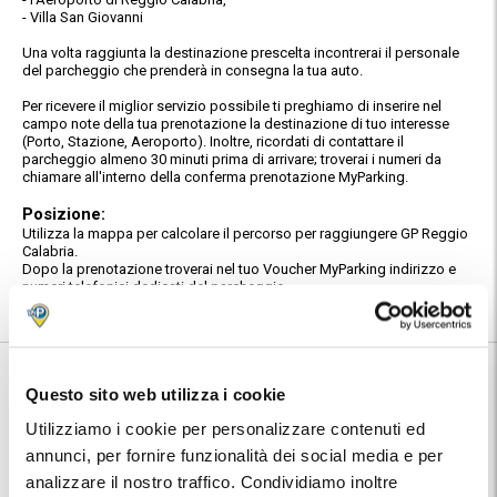
- Villa San Giovanni
Una volta raggiunta la destinazione prescelta incontrerai il personale
del parcheggio che prenderà in consegna la tua auto.
Per ricevere il miglior servizio possibile ti preghiamo di inserire nel
campo note della tua prenotazione la destinazione di tuo interesse
(Porto, Stazione, Aeroporto). Inoltre, ricordati di contattare il
parcheggio almeno 30 minuti prima di arrivare; troverai i numeri da
chiamare all'interno della conferma prenotazione MyParking.
Posizione:
Utilizza la mappa per calcolare il percorso per raggiungere GP Reggio
Calabria.
Dopo la prenotazione troverai nel tuo Voucher MyParking indirizzo e
numeri telefonici dedicati del parcheggio.
Informazioni su GP Reggio Calabria
Questo sito web utilizza i cookie
Utilizziamo i cookie per personalizzare contenuti ed
🅿️ Caratteristiche:
multipass
annunci, per fornire funzionalità dei social media e per
🔧 Servizi aggiuntivi:
autolavaggio, gommista, officina
analizzare il nostro traffico. Condividiamo inoltre