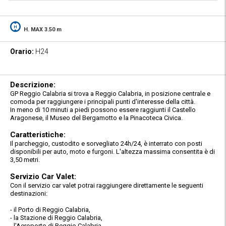
H. MAX 3.50 m
Orario:
H24
Descrizione:
GP Reggio Calabria si trova a Reggio Calabria, in posizione centrale e
comoda per raggiungere i principali punti d'interesse della città.
In meno di 10 minuti a piedi possono essere raggiunti il Castello
Aragonese, il Museo del Bergamotto e la Pinacoteca Civica.
Caratteristiche:
Il parcheggio, custodito e sorvegliato 24h/24, è interrato con posti
disponibili per auto, moto e furgoni. L'altezza massima consentita è di
3,50 metri.
Servizio Car Valet:
Con il servizio car valet potrai raggiungere direttamente le seguenti
destinazioni:
- il Porto di Reggio Calabria,
- la Stazione di Reggio Calabria,
- l'Aeroporto di Reggio Calabria,