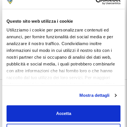
Caratteristiche:
Il parcheggio è guardianato ed assicurato contro furto e incendio.
Esperienza, professionalità e massima serietà, tutto per soddisfare
ogni esigenza della clientela.
Questo sito web utilizza i cookie
Posti:
Utilizziamo i cookie per personalizzare contenuti ed
Al coperto per auto e moto. Sono accettati i veicoli alimentati a GPL o
annunci, per fornire funzionalità dei social media e per
metano.
Altezza massima 2,50 metri.
analizzare il nostro traffico. Condividiamo inoltre
informazioni sul modo in cui utilizzi il nostro sito con i
Posizione:
Utilizza la mappa per calcolare il percorso per raggiungere il
nostri partner che si occupano di analisi dei dati web,
parcheggio. Dopo la prenotazione troverai nel tuo Voucher MyParking
pubblicità e social media, i quali potrebbero combinarle
indirizzo e numeri telefonici dedicati del parcheggio.
con altre informazioni che hai fornito loro o che hanno
raccolto dal tuo utilizzo dei loro servizi. Per maggiori
informazioni ti invitiamo a consulatare la nostra politica
Informazioni su Parking delle Provincie
sui cookies
qui
.
Mostra dettagli
🅿️ Caratteristiche:
custodito
🔧 Servizi aggiuntivi:
autolavaggio, ricarica elettrica
Accetta
⭐ Votato dai clienti:
8
.7