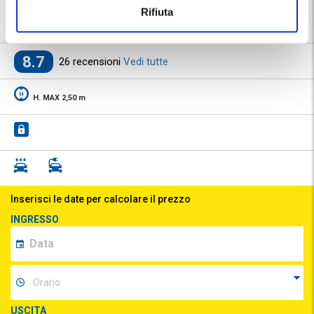
|
Stazione di Roma Tiburtina
|
📍 Destinazioni servite:
Rifiuta
Roma
8.7
26 recensioni
Vedi tutte
H. MAX 2,50 m
Inserisci le date per calcolare il prezzo
INGRESSO
USCITA