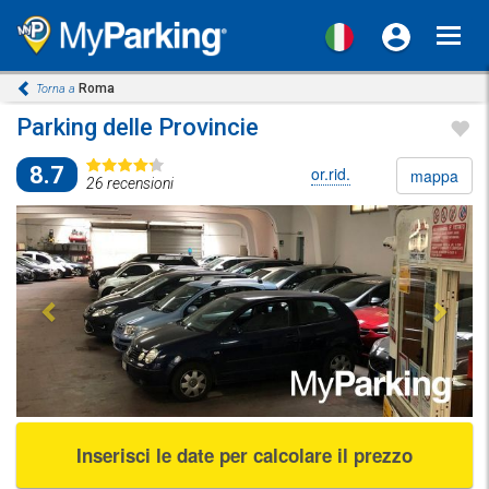
Toggl
navig
Roma
Torna a
Parking delle Provincie
8.7
or.rid.
mappa
26 recensioni
Previous
Next
Inserisci le date per calcolare il prezzo